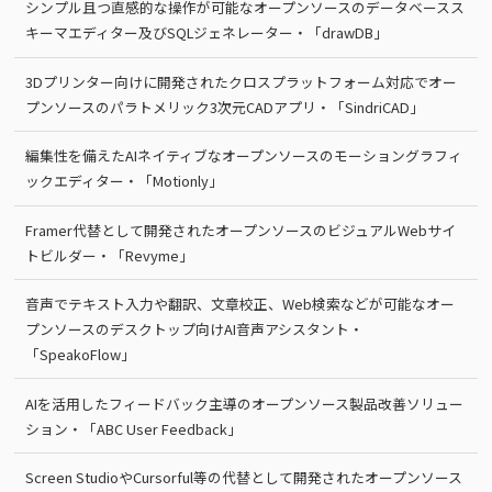
シンプル且つ直感的な操作が可能なオープンソースのデータベースス
キーマエディター及びSQLジェネレーター・「drawDB」
3Dプリンター向けに開発されたクロスプラットフォーム対応でオー
プンソースのパラトメリック3次元CADアプリ・「SindriCAD」
編集性を備えたAIネイティブなオープンソースのモーショングラフィ
ックエディター・「Motionly」
Framer代替として開発されたオープンソースのビジュアルWebサイ
トビルダー・「Revyme」
音声でテキスト入力や翻訳、文章校正、Web検索などが可能なオー
プンソースのデスクトップ向けAI音声アシスタント・
「SpeakoFlow」
AIを活用したフィードバック主導のオープンソース製品改善ソリュー
ション・「ABC User Feedback」
Screen StudioやCursorful等の代替として開発されたオープンソース