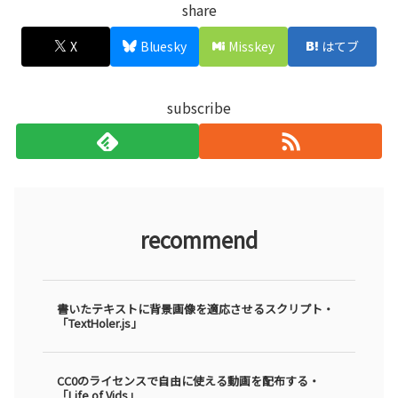
share
X
Bluesky
Misskey
はてブ
subscribe
recommend
書いたテキストに背景画像を適応させるスクリプト・
「TextHoler.js」
CC0のライセンスで自由に使える動画を配布する・
「Life of Vids」