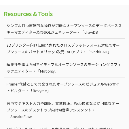
Resources & Tools
シンプル且つ直感的な操作が可能なオープンソースのデータベースス
キーマエディター及びSQLジェネレーター・「drawDB」
3Dプリンター向けに開発されたクロスプラットフォーム対応でオー
プンソースのパラトメリック3次元CADアプリ・「SindriCAD」
編集性を備えたAIネイティブなオープンソースのモーショングラフィ
ックエディター・「Motionly」
Framer代替として開発されたオープンソースのビジュアルWebサイ
トビルダー・「Revyme」
音声でテキスト入力や翻訳、文章校正、Web検索などが可能なオー
プンソースのデスクトップ向けAI音声アシスタント・
「SpeakoFlow」