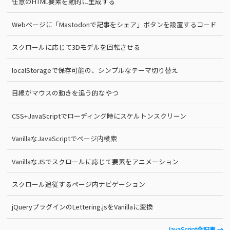
任意のHTML要素を動的に生成する
Webページに「Mastodonで記事をシェア」ボタンを設置するコード
スクロールに応じて3Dモデルを回転させる
localStorageで保存可能の、シンプルなテーマ切り替え
目線がマウスの動きを追う的なやつ
CSS+JavaScriptでローディング時にスケルトンスクリーン
VanillaなJavaScriptでページ内検索
VanillaなJSでスクロールに応じて要素をアニメーション
スクロール追従するページ内ナビゲーション
jQueryプラグインのLettering.jsをVanillaに変換
JavaScript全記事 →