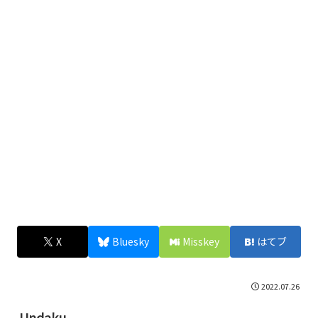
X
Bluesky
Misskey
はてブ
2022.07.26
Undaku