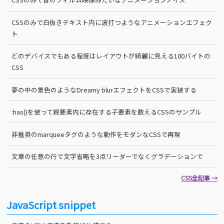
CSSのみで白抜きテキスト内に波打つようなアニメーションエフェク
ト
どのデバイスでもある程度はレイアウトが綺麗に見える100バイトの
CSS
夢の中の景色のようなDreamy blurエフェクトをCSSで実装する
:has()を使って親要素内に存在する子要素を数えるCSSのサンプル
非推奨のmarqueeタグのような動作をモダンなCSSで再現
文章の任意の行で文字省略を3点リーダーでなくグラデーションで
CSS全記事 →
JavaScript snippet