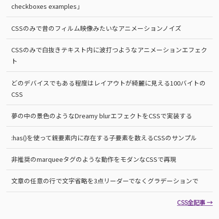
checkboxes examples」
CSSのみで昔のフィルム映像みたいなアニメーションノイズ
CSSのみで白抜きテキスト内に波打つようなアニメーションエフェク
ト
どのデバイスでもある程度はレイアウトが綺麗に見える100バイトの
CSS
夢の中の景色のようなDreamy blurエフェクトをCSSで実装する
:has()を使って親要素内に存在する子要素を数えるCSSのサンプル
非推奨のmarqueeタグのような動作をモダンなCSSで再現
文章の任意の行で文字省略を3点リーダーでなくグラデーションで
CSS全記事 →