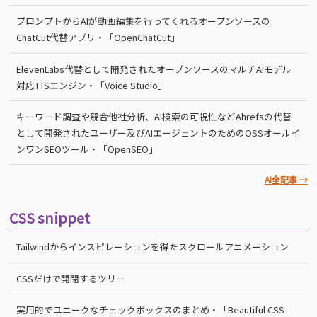
プロンプトからAIが動画編集を行ってくれるオープンソースの
ChatCut代替アプリ・「OpenChatCut」
ElevenLabs代替として開発されたオープンソースのマルチAIモデル
対応TTSエンジン・「Voice Studio」
キーワード調査や競合他社分析、AI検索の可視性などAhrefsの代替
として開発されたユーザー及びAIエージェントのためのOSSオールイ
ンワンSEOツール・「OpenSEO」
AI全記事 →
CSS snippet
Tailwindからインスピレーションを得たスクロールアニメーション
CSSだけで開閉するツリー
実用的でユニークなチェックボックスのまとめ・「Beautiful CSS