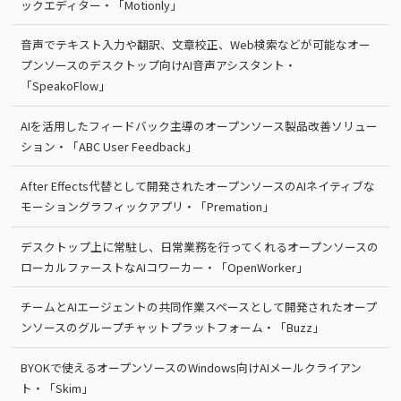
ックエディター・「Motionly」
音声でテキスト入力や翻訳、文章校正、Web検索などが可能なオー
プンソースのデスクトップ向けAI音声アシスタント・
「SpeakoFlow」
AIを活用したフィードバック主導のオープンソース製品改善ソリュー
ション・「ABC User Feedback」
After Effects代替として開発されたオープンソースのAIネイティブな
モーショングラフィックアプリ・「Premation」
デスクトップ上に常駐し、日常業務を行ってくれるオープンソースの
ローカルファーストなAIコワーカー・「OpenWorker」
チームとAIエージェントの共同作業スペースとして開発されたオープ
ンソースのグループチャットプラットフォーム・「Buzz」
BYOKで使えるオープンソースのWindows向けAIメールクライアン
ト・「Skim」