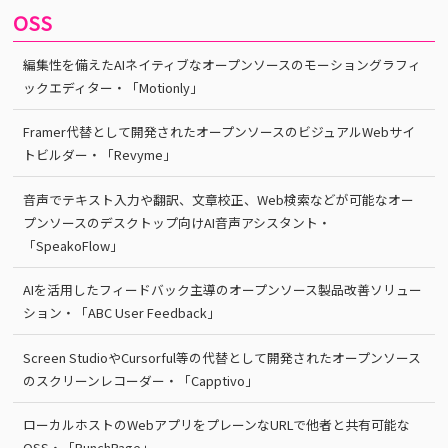
OSS
編集性を備えたAIネイティブなオープンソースのモーショングラフィ
ックエディター・「Motionly」
Framer代替として開発されたオープンソースのビジュアルWebサイ
トビルダー・「Revyme」
音声でテキスト入力や翻訳、文章校正、Web検索などが可能なオー
プンソースのデスクトップ向けAI音声アシスタント・
「SpeakoFlow」
AIを活用したフィードバック主導のオープンソース製品改善ソリュー
ション・「ABC User Feedback」
Screen StudioやCursorful等の代替として開発されたオープンソース
のスクリーンレコーダー・「Capptivo」
ローカルホストのWebアプリをプレーンなURLで他者と共有可能な
OSS・「PunchPage」