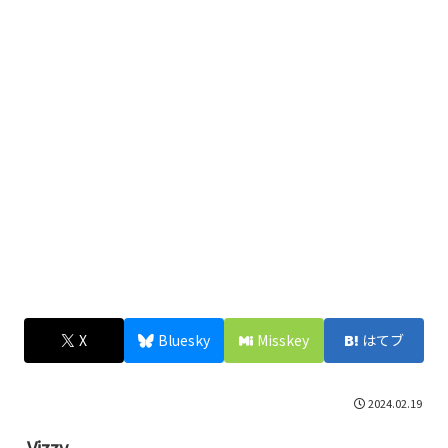
X
Bluesky
Misskey
はてブ
2024.02.19
Vizzy