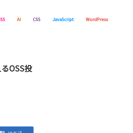
SS
AI
CSS
JavaScript
WordPress
るOSS投