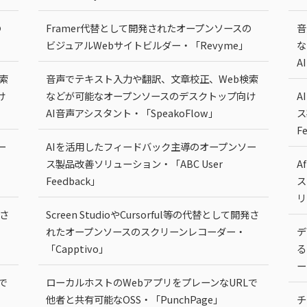
の
Framer代替として開発されたオープンソースの
音
ビジュアルWebサイトビルダー・「Revyme」
な
A
索
音声でテキスト入力や翻訳、文章校正、Web検索
け
などが可能なオープンソースのデスクトップ向け
A
AI音声アシスタント・「SpeakoFlow」
ス
F
ー
AIを活用したフィードバック主導のオープンソー
ス製品改善ソリューション・「ABC User
A
Feedback」
ス
リ
発さ
Screen StudioやCursorful等の代替として開発さ
れたオープンソースのスクリーンレコーダー・
デ
「Capptivo」
る
ー
で
ローカルホストのWebアプリをプレーンなURLで
他者と共有可能なOSS・「PunchPage」
チ