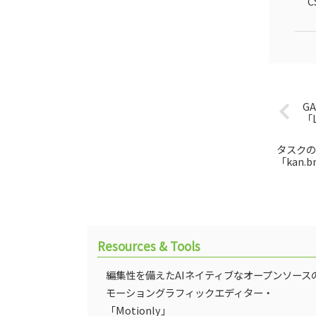
C
G
「L
タスクの
「kan.b
Resources & Tools
編集性を備えたAIネイティブなオープンソース
モーショングラフィックエディター・
「Motionly」