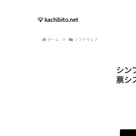
💡 kachibito.net
ホーム
ソフトウェア
シン
票シス