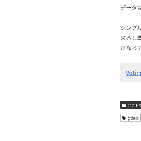
データ
シンプ
来るし
けなら
Voti
ソフト
github