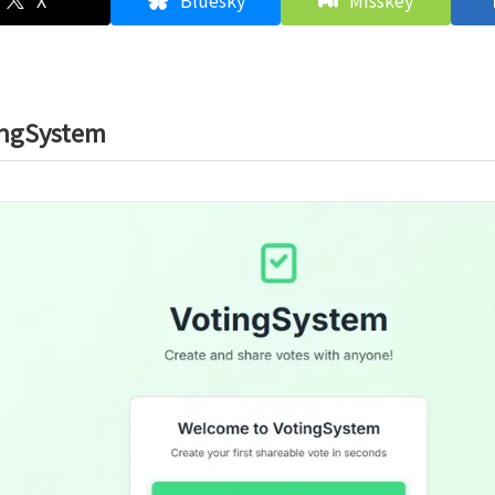
X
Bluesky
Misskey
ingSystem