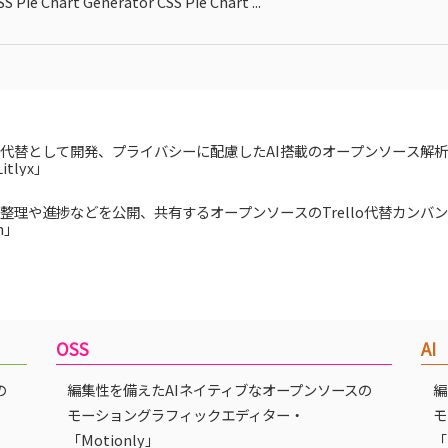
SS Pie Chart Generator CSS Pie Chart ...
A代替として開発、プライバシーに配慮したAI搭載のオープンソース解
itlyx」
整理や進捗などを公開、共有するオープンソースのTrello代替カンバ
n」
OSS
AI
の
編集性を備えたAIネイティブなオープンソースの
編
モーショングラフィックエディター・
モ
「Motionly」
「