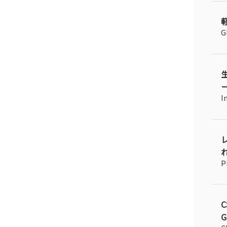
G
I
れ
P
G