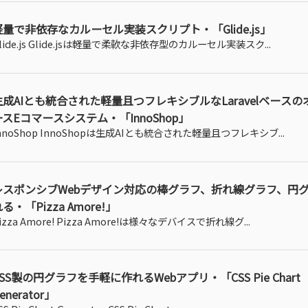
軽量で非依存なカルーセル実装スクリプト・「Glide.js」
lide.js Glide.jsは軽量で柔軟な非依存型のカルーセル実装スク...
生成AIとも統合された軽量且つフレキシブルなLaravelベース
ースEコマースシステム・「InnoShop」
nnoShop InnoShopは生成AIとも統合された軽量且つフレキシブ...
レスポンシブWebデザイン対応の棒グラフ、折れ線グラフ、円
る・「Pizza Amore!」
izza Amore! Pizza Amore!は様々なデバイスで折れ線グ...
CSS製の円グラフを手軽に作れるWebアプリ・「CSS Pie Chart
enerator」