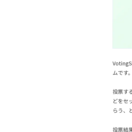
Voti
ムです。
投票す
どをセ
らう、
投票結