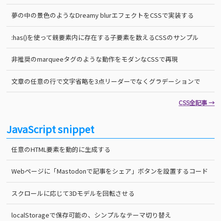
夢の中の景色のようなDreamy blurエフェクトをCSSで実装する
:has()を使って親要素内に存在する子要素を数えるCSSのサンプル
非推奨のmarqueeタグのような動作をモダンなCSSで再現
文章の任意の行で文字省略を3点リーダーでなくグラデーションで
CSS全記事 →
JavaScript snippet
任意のHTML要素を動的に生成する
Webページに「Mastodonで記事をシェア」ボタンを設置するコード
スクロールに応じて3Dモデルを回転させる
localStorageで保存可能の、シンプルなテーマ切り替え