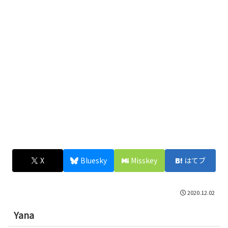
X
Bluesky
Misskey
はてブ
2020.12.02
Yana