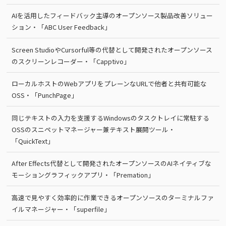
AIを活用したフィードバック主導のオープンソース製品改善ソリュー
ション・「ABC User Feedback」
Screen StudioやCursorful等の代替として開発されたオープンソース
のスクリーンレコーダー・「Capptivo」
ローカルホストのWebアプリをプレーンなURLで他者と共有可能な
OSS・「PunchPage」
同じテキストの入力を支援するWindowsのタスクトレイに常駐する
OSSのスニペットマネージャー兼テキスト展開ツール・
「QuickText」
After Effects代替として開発されたオープンソースのAIネイティブな
モーショングラフィックアプリ・「Premation」
高速で見やすく効率的に作業できるオープンソースのターミナルファ
イルマネージャー・「superfile」