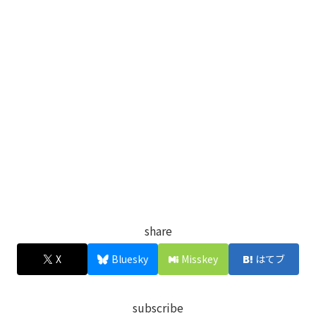
share
X
Bluesky
Misskey
はてブ
subscribe