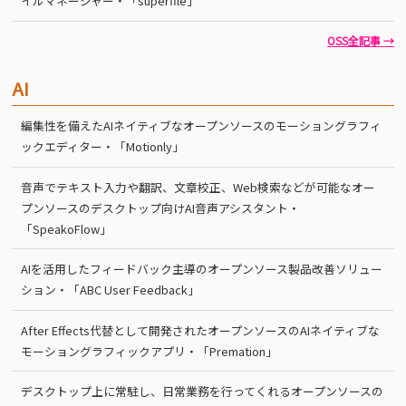
イルマネージャー・「superfile」
OSS全記事 →
AI
編集性を備えたAIネイティブなオープンソースのモーショングラフィ
ックエディター・「Motionly」
音声でテキスト入力や翻訳、文章校正、Web検索などが可能なオー
プンソースのデスクトップ向けAI音声アシスタント・
「SpeakoFlow」
AIを活用したフィードバック主導のオープンソース製品改善ソリュー
ション・「ABC User Feedback」
After Effects代替として開発されたオープンソースのAIネイティブな
モーショングラフィックアプリ・「Premation」
デスクトップ上に常駐し、日常業務を行ってくれるオープンソースの