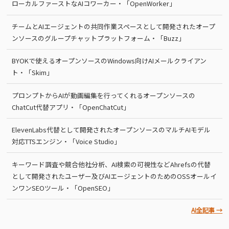
ローカルファーストなAIコワーカー・「OpenWorker」
チームとAIエージェントの共同作業スペースとして開発されたオープ
ンソースのグループチャットプラットフォーム・「Buzz」
BYOKで使えるオープンソースのWindows向けAIメールクライアン
ト・「Skim」
プロンプトからAIが動画編集を行ってくれるオープンソースの
ChatCut代替アプリ・「OpenChatCut」
ElevenLabs代替として開発されたオープンソースのマルチAIモデル
対応TTSエンジン・「Voice Studio」
キーワード調査や競合他社分析、AI検索の可視性などAhrefsの代替
として開発されたユーザー及びAIエージェントのためのOSSオールイ
ンワンSEOツール・「OpenSEO」
AI全記事 →