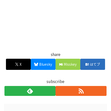
share
X
Bluesky
Misskey
はてブ
subscribe