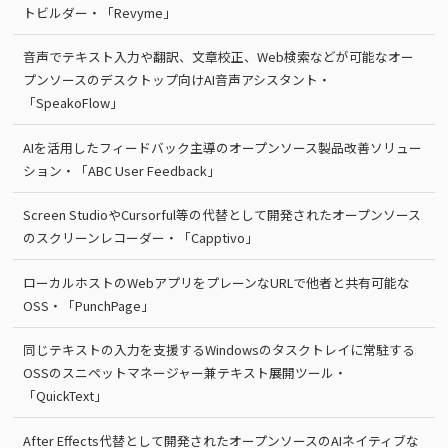
トビルダー・「Revyme」
音声でテキスト入力や翻訳、文章校正、Web検索などが可能なオー
プンソースのデスクトップ向けAI音声アシスタント・
「SpeakoFlow」
AIを活用したフィードバック主導のオープンソース製品改善ソリュー
ション・「ABC User Feedback」
Screen StudioやCursorful等の代替として開発されたオープンソース
のスクリーンレコーダー・「Capptivo」
ローカルホストのWebアプリをプレーンなURLで他者と共有可能な
OSS・「PunchPage」
同じテキストの入力を支援するWindowsのタスクトレイに常駐する
OSSのスニペットマネージャー兼テキスト展開ツール・
「QuickText」
After Effects代替として開発されたオープンソースのAIネイティブな