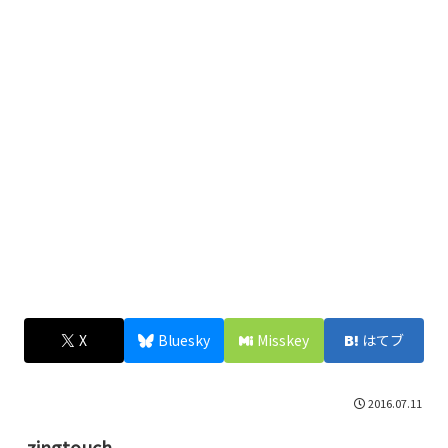
X
Bluesky
Misskey
はてブ
2016.07.11
zingtouch