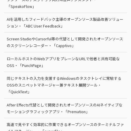
「SpeakoFlow」
AIを活用したフィードバック主導のオープンソース製品改善ソリュー
ション・「ABC User Feedback」
Screen StudioやCursorful等の代替として開発されたオープンソース
のスクリーンレコーダー・「Capptivo」
ローカルホストのWebアプリをプレーンなURLで他者と共有可能な
OSS・「PunchPage」
同じテキストの入力を支援するWindowsのタスクトレイに常駐する
OSSのスニペットマネージャー兼テキスト展開ツール・
「QuickText」
After Effects代替として開発されたオープンソースのAIネイティブな
モーショングラフィックアプリ・「Premation」
高速で見やすく効率的に作業できるオープンソースのターミナルファ