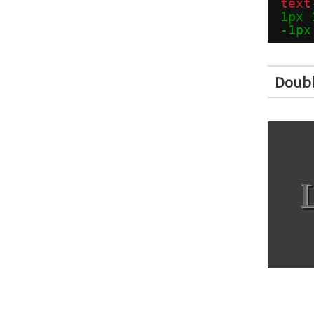
text
1px
-1px
Doub