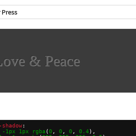
r Press
Love & Peace
-shadow
: 
-1px
1px
rgba
(
0
, 
0
, 
0
, 
0.4
), 