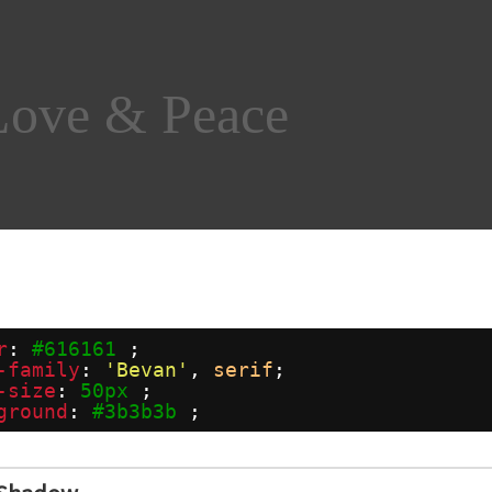
Love & Peace
r
: 
#616161
;
-family
: 
'Bevan'
, 
serif
;
-size
: 
50px
;
ground
: 
#3b3b3b
;