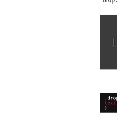
Drop
.dro
text
}