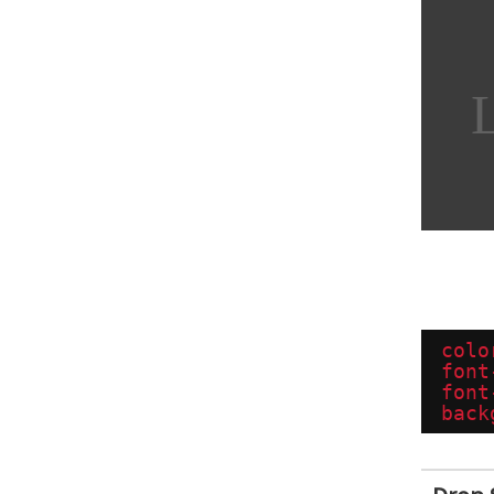
colo
font
font
back