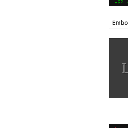
1px
Embo