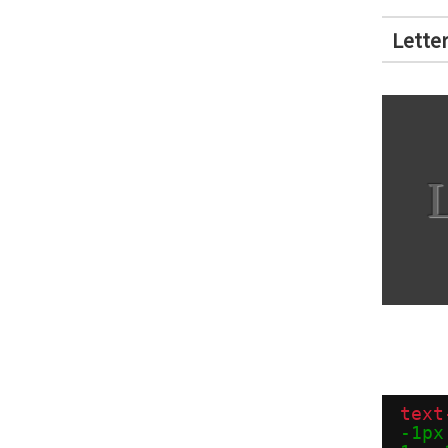
Lette
text
-1px