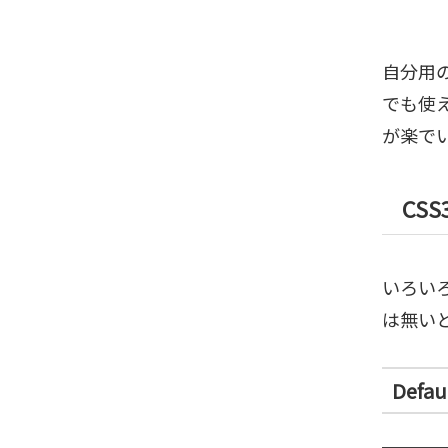
自分用
でも使
が楽で
CSS3
いろい
は無い
Defau