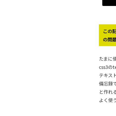
この
の問
たまに
css3の
テキス
備忘録
と作れ
よく使