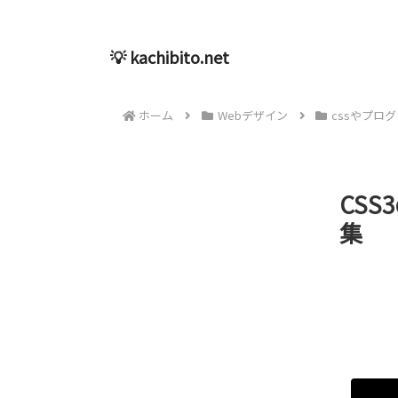
💡 kachibito.net
ホーム
Webデザイン
cssやプロ
CSS
集