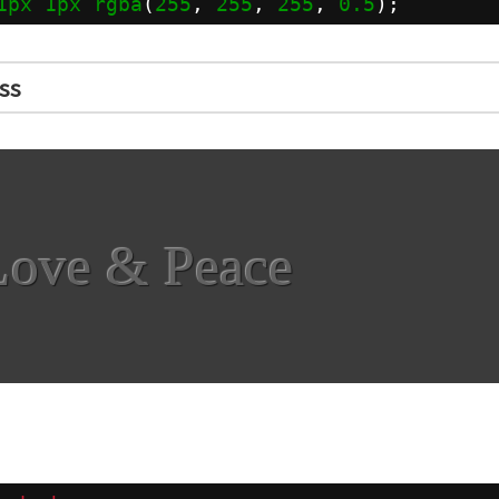
1px
1px
rgba
(
255
, 
255
, 
255
, 
0.5
);
ss
Love & Peace