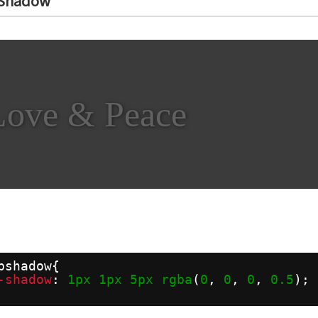
 Shadow
Love & Peace
pshadow{
-shadow
: 
1px
1px
5px
rgba
(
0
, 
0
, 
0
, 
0.5
);