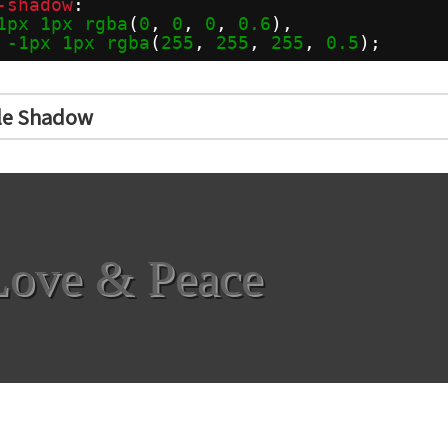
-shadow
: 
1px
1px
rgba
(
0
, 
0
, 
0
, 
0.6
), 
-1px
1px
rgba
(
255
, 
255
, 
255
, 
0.5
);
le Shadow
Love & Peace