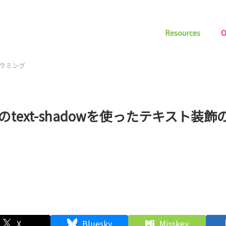
Resources
O
グラミング
3のtext-shadowを使ったテキスト装
X
Bluesky
Misskey