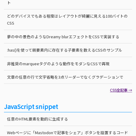
ト
どのデバイスでもある程度はレイアウトが綺麗に見える100バイトの
CSS
夢の中の景色のようなDreamy blurエフェクトをCSSで実装する
:has()を使って親要素内に存在する子要素を数えるCSSのサンプル
非推奨のmarqueeタグのような動作をモダンなCSSで再現
文章の任意の行で文字省略を3点リーダーでなくグラデーションで
CSS全記事 →
JavaScript snippet
任意のHTML要素を動的に生成する
Webページに「Mastodonで記事をシェア」ボタンを設置するコード