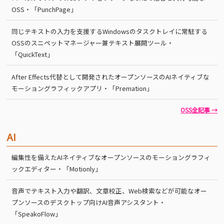
OSS・「PunchPage」
同じテキストの入力を支援するWindowsのタスクトレイに常駐する
OSSのスニペットマネージャー兼テキスト展開ツール・
「QuickText」
After Effects代替として開発されたオープンソースのAIネイティブな
モーショングラフィックアプリ・「Premation」
OSS全記事 →
AI
編集性を備えたAIネイティブなオープンソースのモーショングラフィ
ックエディター・「Motionly」
音声でテキスト入力や翻訳、文章校正、Web検索などが可能なオー
プンソースのデスクトップ向けAI音声アシスタント・
「SpeakoFlow」