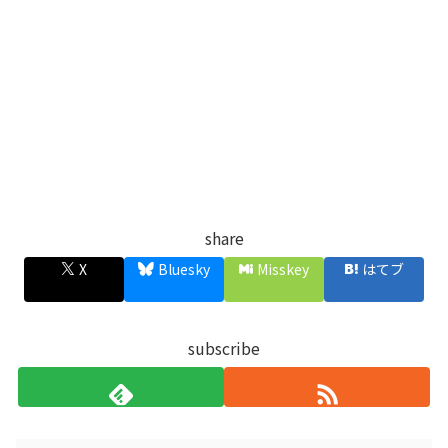
share
X
Bluesky
Misskey
はてブ
subscribe