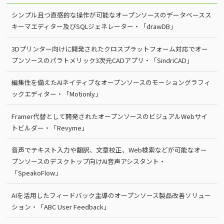
シンプル且つ直感的な操作が可能なオープンソースのデータベースス
キーマエディター及びSQLジェネレーター・「drawDB」
3Dプリンター向けに開発されたクロスプラットフォーム対応でオー
プンソースのパラトメリック3次元CADアプリ・「SindriCAD」
編集性を備えたAIネイティブなオープンソースのモーショングラフィ
ックエディター・「Motionly」
Framer代替として開発されたオープンソースのビジュアルWebサイ
トビルダー・「Revyme」
音声でテキスト入力や翻訳、文章校正、Web検索などが可能なオー
プンソースのデスクトップ向けAI音声アシスタント・
「SpeakoFlow」
AIを活用したフィードバック主導のオープンソース製品改善ソリュー
ション・「ABC User Feedback」