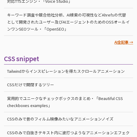
対応TTSエンジン・「Voice Studio」
キーワード調査や競合他社分析、AI検索の可視性などAhrefsの代替
として開発されたユーザー及びAIエージェントのためのOSSオールイ
ンワンSEOツール・「OpenSEO」
AI全記事 →
CSS snippet
Tailwindからインスピレーションを得たスクロールアニメーション
CSSだけで開閉するツリー
実用的でユニークなチェックボックスのまとめ・「Beautiful CSS
checkboxes examples」
CSSのみで昔のフィルム映像みたいなアニメーションノイズ
CSSのみで白抜きテキスト内に波打つようなアニメーションエフェク