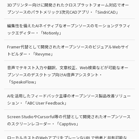
3Dプリンター向けに開発されたクロスプラットフォーム対応でオー
プンソースのパラトメリック3次元CADアプリ・「SindriCAD」
編集性を備えたAIネイティブなオープンソースのモーショングラフィ
ックエディター・「Motionly」
Framer代替として開発されたオープンソースのビジュアルWebサイ
トビルダー・「Revyme」
音声でテキスト入力や翻訳、文章校正、Web検索などが可能なオー
プンソースのデスクトップ向けAI音声アシスタント・
「SpeakoFlow」
AIを活用したフィードバック主導のオープンソース製品改善ソリュー
ション・「ABC User Feedback」
Screen StudioやCursorful等の代替として開発されたオープンソース
のスクリーンレコーダー・「Capptivo」
ローカルホストのWebアプリをプレーンなURLで他者と共有可能な