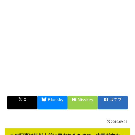
X
Bluesky
Misskey
はてブ
2010.09.04