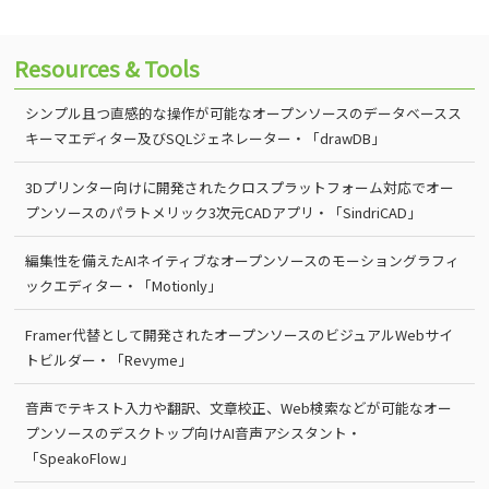
Resources & Tools
シンプル且つ直感的な操作が可能なオープンソースのデータベースス
キーマエディター及びSQLジェネレーター・「drawDB」
3Dプリンター向けに開発されたクロスプラットフォーム対応でオー
プンソースのパラトメリック3次元CADアプリ・「SindriCAD」
編集性を備えたAIネイティブなオープンソースのモーショングラフィ
ックエディター・「Motionly」
Framer代替として開発されたオープンソースのビジュアルWebサイ
トビルダー・「Revyme」
音声でテキスト入力や翻訳、文章校正、Web検索などが可能なオー
プンソースのデスクトップ向けAI音声アシスタント・
「SpeakoFlow」