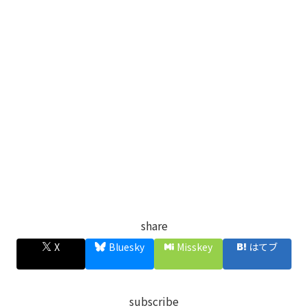
share
X
Bluesky
Misskey
はてブ
subscribe