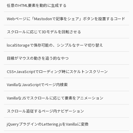
任意のHTML要素を動的に生成する
Webページに「Mastodonで記事をシェア」ボタンを設置するコード
スクロールに応じて3Dモデルを回転させる
localStorageで保存可能の、シンプルなテーマ切り替え
目線がマウスの動きを追う的なやつ
CSS+JavaScriptでローディング時にスケルトンスクリーン
VanillaなJavaScriptでページ内検索
VanillaなJSでスクロールに応じて要素をアニメーション
スクロール追従するページ内ナビゲーション
jQueryプラグインのLettering.jsをVanillaに変換