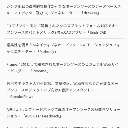
シンプル且つ直感的な操作が可能なオープンソースのデータベースス
キーマエディター及びSQLジェネレーター・「drawDB」
3Dプリンター向けに開発されたクロスプラットフォーム対応でオー
プンソースのパラトメリック3次元CADアプリ・「SindriCAD」
編集性を備えたAIネイティブなオープンソースのモーショングラフィ
ックエディター・「Motionly」
Framer代替として開発されたオープンソースのビジュアルWebサイ
トビルダー・「Revyme」
音声でテキスト入力や翻訳、文章校正、Web検索などが可能なオー
プンソースのデスクトップ向けAI音声アシスタント・
「SpeakoFlow」
AIを活用したフィードバック主導のオープンソース製品改善ソリュー
ション・「ABC User Feedback」