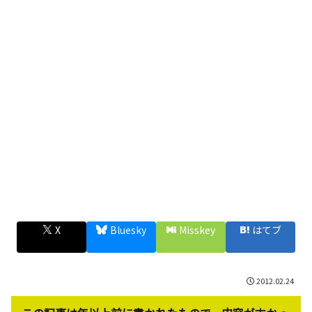
X
Bluesky
Misskey
はてブ
2012.02.24