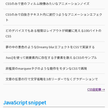
CSSのみで昔のフィルム映像みたいなアニメーションノイズ
CSSのみで白抜きテキスト内に波打つようなアニメーションエフェク
ト
どのデバイスでもある程度はレイアウトが綺麗に見える100バイトの
CSS
夢の中の景色のようなDreamy blurエフェクトをCSSで実装する
:has()を使って親要素内に存在する子要素を数えるCSSのサンプル
非推奨のmarqueeタグのような動作をモダンなCSSで再現
文章の任意の行で文字省略を3点リーダーでなくグラデーションで
CSS全記事 →
JavaScript snippet