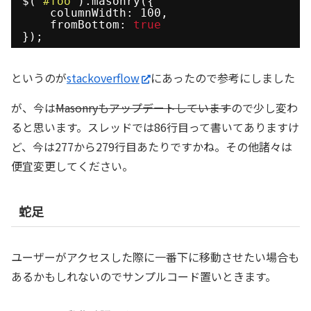
$(
'#foo'
).masonry({
columnWidth: 100,
fromBottom: 
true
});
というのが
stackoverflow
にあったので参考にしました
が、今は
Masonryもアップデートしています
ので少し変わ
ると思います。スレッドでは86行目って書いてありますけ
ど、今は277から279行目あたりですかね。その他諸々は
便宜変更してください。
蛇足
ユーザーがアクセスした際に一番下に移動させたい場合も
あるかもしれないのでサンプルコード置いときます。