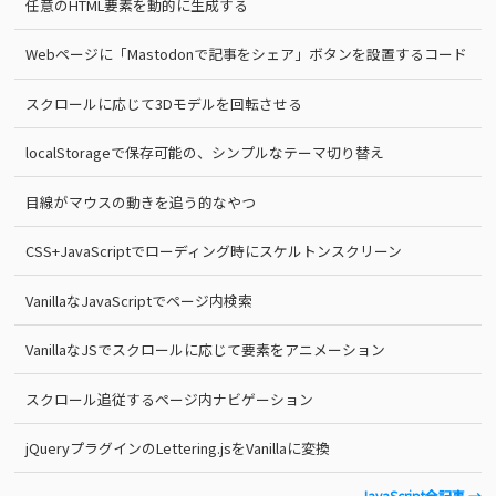
任意のHTML要素を動的に生成する
Webページに「Mastodonで記事をシェア」ボタンを設置するコード
スクロールに応じて3Dモデルを回転させる
localStorageで保存可能の、シンプルなテーマ切り替え
目線がマウスの動きを追う的なやつ
CSS+JavaScriptでローディング時にスケルトンスクリーン
VanillaなJavaScriptでページ内検索
VanillaなJSでスクロールに応じて要素をアニメーション
スクロール追従するページ内ナビゲーション
jQueryプラグインのLettering.jsをVanillaに変換
JavaScript全記事 →