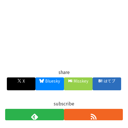
share
X
Bluesky
Misskey
はてブ
subscribe