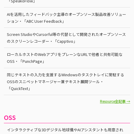
「SpeakoFlow」
AIを活用したフィードバック主導のオープンソース製品改善ソリュー
ション・「ABC User Feedback」
Screen StudioやCursorful等の代替として開発されたオープンソース
のスクリーンレコーダー・「Capptivo」
ローカルホストのWebアプリをプレーンなURLで他者と共有可能な
OSS・「PunchPage」
同じテキストの入力を支援するWindowsのタスクトレイに常駐する
OSSのスニペットマネージャー兼テキスト展開ツール・
「QuickText」
Resource全記事 →
OSS
インタラクティブな3Dデジタル地球儀やAIアシスタントも用意され