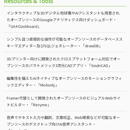
Resources & Tools
インタラクティブな3Dデジタル地球儀やAIアシスタントも用意され
たオープンソースのGoogleアナリティクス向けダッシュボード・
「GA4 Dashboard」
シンプル且つ直感的な操作が可能なオープンソースのデータベースス
キーマエディター及びSQLジェネレーター・「drawDB」
3Dプリンター向けに開発されたクロスプラットフォーム対応でオー
プンソースのパラトメリック3次元CADアプリ・「SindriCAD」
編集性を備えたAIネイティブなオープンソースのモーショングラフィ
ックエディター・「Motionly」
Framer代替として開発されたオープンソースのビジュアルWebサイ
トビルダー・「Revyme」
音声でテキスト入力や翻訳、文章校正、Web検索などが可能なオー
プンソースのデスクトップ向けAI音声アシスタント・