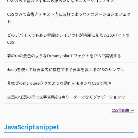
CSSのみで昔のフィルム映像みたいなアニメーションノイズ
CSSのみで白抜きテキスト内に波打つようなアニメーションエフェク
ト
どのデバイスでもある程度はレイアウトが綺麗に見える100バイトの
CSS
夢の中の景色のようなDreamy blurエフェクトをCSSで実装する
:has()を使って親要素内に存在する子要素を数えるCSSのサンプル
非推奨のmarqueeタグのような動作をモダンなCSSで再現
文章の任意の行で文字省略を3点リーダーでなくグラデーションで
CSS全記事 →
JavaScript snippet