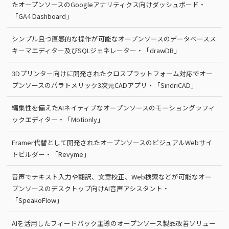
たオープンソースのGoogleアナリティクス向けダッシュボード・
「GA4 Dashboard」
シンプル且つ直感的な操作が可能なオープンソースのデータベースス
キーマエディター及びSQLジェネレーター・「drawDB」
3Dプリンター向けに開発されたクロスプラットフォーム対応でオー
プンソースのパラトメリック3次元CADアプリ・「SindriCAD」
編集性を備えたAIネイティブなオープンソースのモーショングラフィ
ックエディター・「Motionly」
Framer代替として開発されたオープンソースのビジュアルWebサイ
トビルダー・「Revyme」
音声でテキスト入力や翻訳、文章校正、Web検索などが可能なオー
プンソースのデスクトップ向けAI音声アシスタント・
「SpeakoFlow」
AIを活用したフィードバック主導のオープンソース製品改善ソリュー