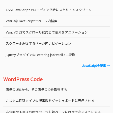
CSS+JavaScriptでローディング時にスケルトンスクリーン
VanillaなJavaScriptでページ内検索
VanillaなJSでスクロールに応じて要素をアニメーション
スクロール追従するページ内ナビゲーション
jQueryプラグインのLettering.jsをVanillaに変換
JavaScript全記事 →
WordPress Code
画像のURLから、その画像のIDを取得する
カスタム投稿タイプの記事数をダッシュボードに表示させる
非公開や下書きの固定ページを親ページに設定できるようにする