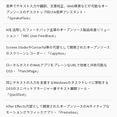
音声でテキスト入力や翻訳、文章校正、Web検索などが可能なオー
プンソースのデスクトップ向けAI音声アシスタント・
「SpeakoFlow」
AIを活用したフィードバック主導のオープンソース製品改善ソリュー
ション・「ABC User Feedback」
Screen StudioやCursorful等の代替として開発されたオープンソース
のスクリーンレコーダー・「Capptivo」
ローカルホストのWebアプリをプレーンなURLで他者と共有可能な
OSS・「PunchPage」
同じテキストの入力を支援するWindowsのタスクトレイに常駐する
OSSのスニペットマネージャー兼テキスト展開ツール・
「QuickText」
After Effects代替として開発されたオープンソースのAIネイティブな
モーショングラフィックアプリ・「Premation」