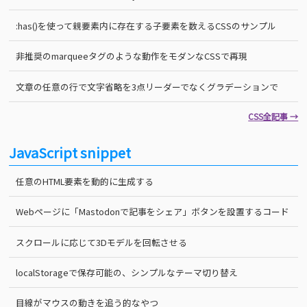
:has()を使って親要素内に存在する子要素を数えるCSSのサンプル
非推奨のmarqueeタグのような動作をモダンなCSSで再現
文章の任意の行で文字省略を3点リーダーでなくグラデーションで
CSS全記事 →
JavaScript snippet
任意のHTML要素を動的に生成する
Webページに「Mastodonで記事をシェア」ボタンを設置するコード
スクロールに応じて3Dモデルを回転させる
localStorageで保存可能の、シンプルなテーマ切り替え
目線がマウスの動きを追う的なやつ