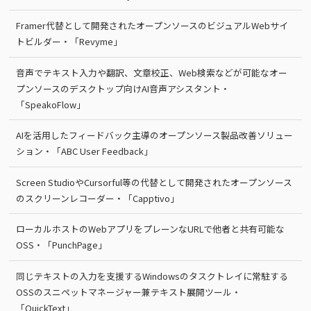
Framer代替として開発されたオープンソースのビジュアルWebサイ
トビルダー・「Revyme」
音声でテキスト入力や翻訳、文章校正、Web検索などが可能なオー
プンソースのデスクトップ向けAI音声アシスタント・
「SpeakoFlow」
AIを活用したフィードバック主導のオープンソース製品改善ソリュー
ション・「ABC User Feedback」
Screen StudioやCursorful等の代替として開発されたオープンソース
のスクリーンレコーダー・「Capptivo」
ローカルホストのWebアプリをプレーンなURLで他者と共有可能な
OSS・「PunchPage」
同じテキストの入力を支援するWindowsのタスクトレイに常駐する
OSSのスニペットマネージャー兼テキスト展開ツール・
「QuickText」