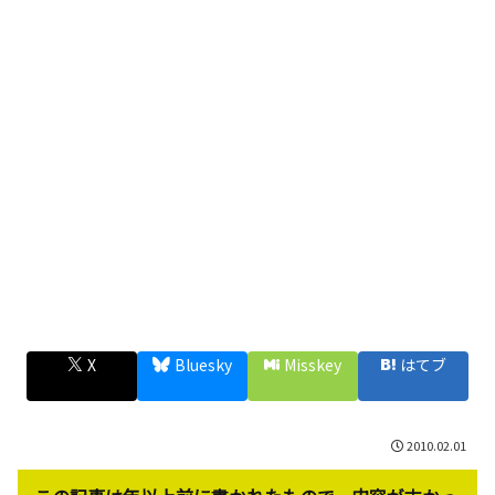
X
Bluesky
Misskey
はてブ
2010.02.01