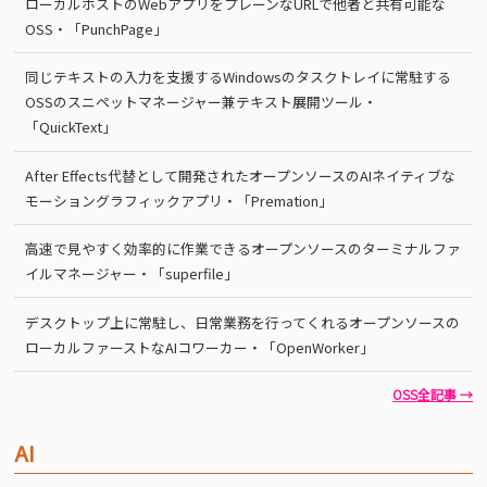
ローカルホストのWebアプリをプレーンなURLで他者と共有可能な
OSS・「PunchPage」
同じテキストの入力を支援するWindowsのタスクトレイに常駐する
OSSのスニペットマネージャー兼テキスト展開ツール・
「QuickText」
After Effects代替として開発されたオープンソースのAIネイティブな
モーショングラフィックアプリ・「Premation」
高速で見やすく効率的に作業できるオープンソースのターミナルファ
イルマネージャー・「superfile」
デスクトップ上に常駐し、日常業務を行ってくれるオープンソースの
ローカルファーストなAIコワーカー・「OpenWorker」
OSS全記事 →
AI