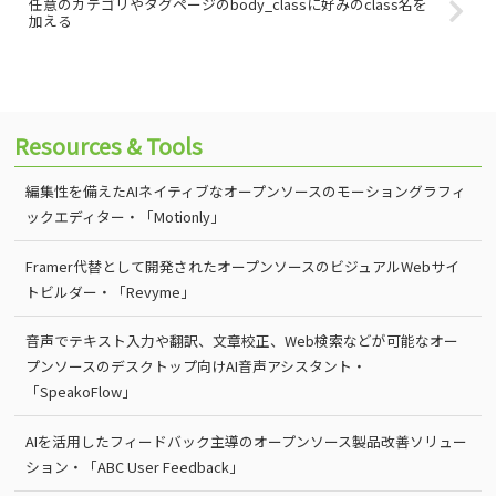
任意のカテゴリやタグページのbody_classに好みのclass名を
加える
Resources & Tools
編集性を備えたAIネイティブなオープンソースのモーショングラフィ
ックエディター・「Motionly」
Framer代替として開発されたオープンソースのビジュアルWebサイ
トビルダー・「Revyme」
音声でテキスト入力や翻訳、文章校正、Web検索などが可能なオー
プンソースのデスクトップ向けAI音声アシスタント・
「SpeakoFlow」
AIを活用したフィードバック主導のオープンソース製品改善ソリュー
ション・「ABC User Feedback」