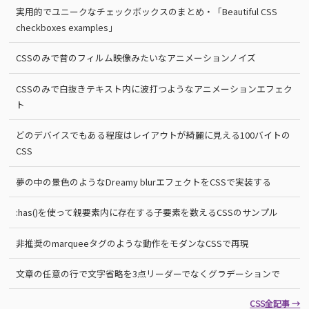
実用的でユニークなチェックボックスのまとめ・「Beautiful CSS
checkboxes examples」
CSSのみで昔のフィルム映像みたいなアニメーションノイズ
CSSのみで白抜きテキスト内に波打つようなアニメーションエフェク
ト
どのデバイスでもある程度はレイアウトが綺麗に見える100バイトの
CSS
夢の中の景色のようなDreamy blurエフェクトをCSSで実装する
:has()を使って親要素内に存在する子要素を数えるCSSのサンプル
非推奨のmarqueeタグのような動作をモダンなCSSで再現
文章の任意の行で文字省略を3点リーダーでなくグラデーションで
CSS全記事 →