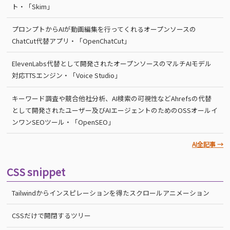
ト・「Skim」
プロンプトからAIが動画編集を行ってくれるオープンソースの
ChatCut代替アプリ・「OpenChatCut」
ElevenLabs代替として開発されたオープンソースのマルチAIモデル
対応TTSエンジン・「Voice Studio」
キーワード調査や競合他社分析、AI検索の可視性などAhrefsの代替
として開発されたユーザー及びAIエージェントのためのOSSオールイ
ンワンSEOツール・「OpenSEO」
AI全記事 →
CSS snippet
Tailwindからインスピレーションを得たスクロールアニメーション
CSSだけで開閉するツリー