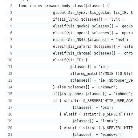
function mv_browser_body_class($classes) {
		global $is_lynx, $is_gecko, $is_IE, $i
		if($is_lynx) $classes[] = 'lynx';
		elseif($is_gecko) $classes[] = 'gecko';
		elseif($is_opera) $classes[] = 'opera';
		elseif($is_NS4) $classes[] = 'ns4';
		elseif($is_safari) $classes[] = 'safari
		elseif($is_chrome) $classes[] = 'chrome
		elseif($is_IE) {
			$classes[] = 'ie';
			if(preg_match('/MSIE ([0-9]+)
			$classes[] = 'ie'.$browser_ver
		} else $classes[] = 'unknown';
		if($is_iphone) $classes[] = 'iphone';
		if ( stristr( $_SERVER['HTTP_USER_AGEN
			 $classes[] = 'osx';
		   } elseif ( stristr( $_SERVER['HTTP_
  			 $classes[] = 'linux';
		   } elseif ( stristr( $_SERVER['HTTP_
			 $classes[] = 'windows';