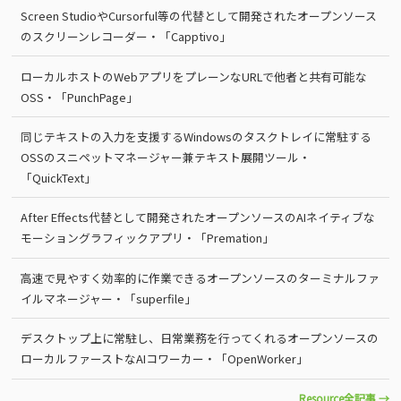
Screen StudioやCursorful等の代替として開発されたオープンソース
のスクリーンレコーダー・「Capptivo」
ローカルホストのWebアプリをプレーンなURLで他者と共有可能な
OSS・「PunchPage」
同じテキストの入力を支援するWindowsのタスクトレイに常駐する
OSSのスニペットマネージャー兼テキスト展開ツール・
「QuickText」
After Effects代替として開発されたオープンソースのAIネイティブな
モーショングラフィックアプリ・「Premation」
高速で見やすく効率的に作業できるオープンソースのターミナルファ
イルマネージャー・「superfile」
デスクトップ上に常駐し、日常業務を行ってくれるオープンソースの
ローカルファーストなAIコワーカー・「OpenWorker」
Resource全記事 →