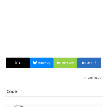
X
Bluesky
Misskey
はてブ
2012.04.25
Code
<?php