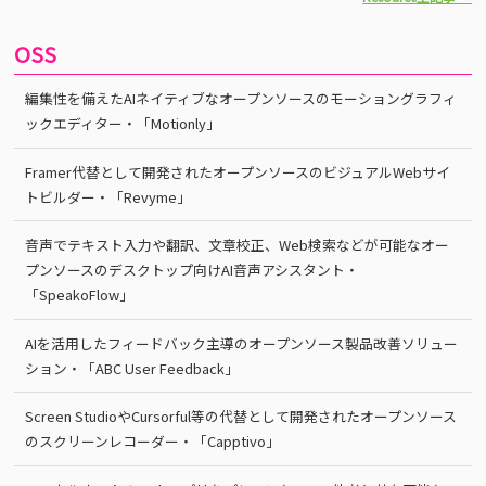
OSS
編集性を備えたAIネイティブなオープンソースのモーショングラフィ
ックエディター・「Motionly」
Framer代替として開発されたオープンソースのビジュアルWebサイ
トビルダー・「Revyme」
音声でテキスト入力や翻訳、文章校正、Web検索などが可能なオー
プンソースのデスクトップ向けAI音声アシスタント・
「SpeakoFlow」
AIを活用したフィードバック主導のオープンソース製品改善ソリュー
ション・「ABC User Feedback」
Screen StudioやCursorful等の代替として開発されたオープンソース
のスクリーンレコーダー・「Capptivo」