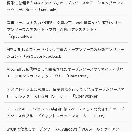
編集性を備えたAIネイティブなオープンソースのモーショングラフィ
ックエディター・「Motionly」
音声でテキスト入力や翻訳、文章校正、Web検索などが可能なオー
プンソースのデスクトップ向けAI音声アシスタント・
「SpeakoFlow」
AIを活用したフィードバック主導のオープンソース製品改善ソリュー
ション・「ABC User Feedback」
After Effects代替として開発されたオープンソースのAIネイティブな
モーショングラフィックアプリ・「Premation」
デスクトップ上に常駐し、日常業務を行ってくれるオープンソースの
ローカルファーストなAIコワーカー・「OpenWorker」
チームとAIエージェントの共同作業スペースとして開発されたオープ
ンソースのグループチャットプラットフォーム・「Buzz」
BYOKで使えるオープンソースのWindows向けAIメールクライアン