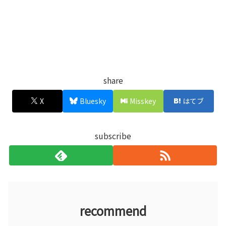
share
X
Bluesky
Misskey
はてブ
subscribe
recommend