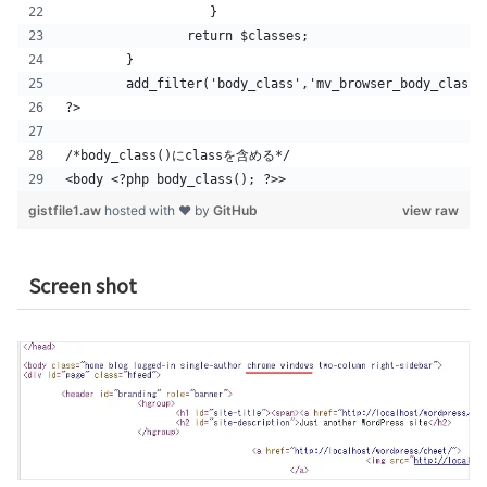
		   }
		return $classes;
	}
	add_filter('body_class','mv_browser_body_class'
?>
/*body_class()にclassを含める*/
<body <?php body_class(); ?>>
gistfile1.aw
hosted with ❤ by
GitHub
view raw
Screen shot