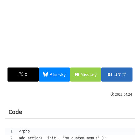
X
Bluesky
Misskey
はてブ
2012.04.24
Code
<?php
add_action( 'init', 'my_custom_menus' );