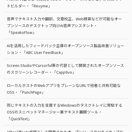
トビルダー・「Revyme」
音声でテキスト入力や翻訳、文章校正、Web検索などが可能なオー
プンソースのデスクトップ向けAI音声アシスタント・
「SpeakoFlow」
AIを活用したフィードバック主導のオープンソース製品改善ソリュー
ション・「ABC User Feedback」
Screen StudioやCursorful等の代替として開発されたオープンソース
のスクリーンレコーダー・「Capptivo」
ローカルホストのWebアプリをプレーンなURLで他者と共有可能な
OSS・「PunchPage」
同じテキストの入力を支援するWindowsのタスクトレイに常駐する
OSSのスニペットマネージャー兼テキスト展開ツール・
「QuickText」
After Effects代替として開発されたオープンソースのAIネイティブな