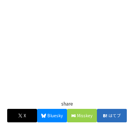
share
X
Bluesky
Misskey
はてブ