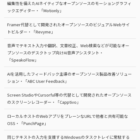
編集性を備えたAIネイティブなオープンソースのモーショングラフィ
ックエディター・「Motionly」
Framer代替として開発されたオープンソースのビジュアルWebサイ
トビルダー・「Revyme」
音声でテキスト入力や翻訳、文章校正、Web検索などが可能なオー
プンソースのデスクトップ向けAI音声アシスタント・
「SpeakoFlow」
AIを活用したフィードバック主導のオープンソース製品改善ソリュー
ション・「ABC User Feedback」
Screen StudioやCursorful等の代替として開発されたオープンソース
のスクリーンレコーダー・「Capptivo」
ローカルホストのWebアプリをプレーンなURLで他者と共有可能な
OSS・「PunchPage」
同じテキストの入力を支援するWindowsのタスクトレイに常駐する