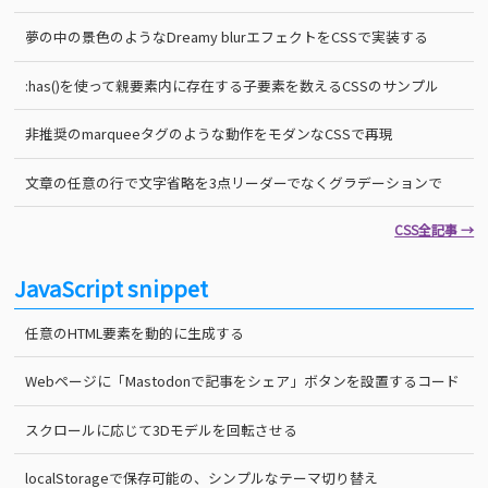
夢の中の景色のようなDreamy blurエフェクトをCSSで実装する
:has()を使って親要素内に存在する子要素を数えるCSSのサンプル
非推奨のmarqueeタグのような動作をモダンなCSSで再現
文章の任意の行で文字省略を3点リーダーでなくグラデーションで
CSS全記事 →
JavaScript snippet
任意のHTML要素を動的に生成する
Webページに「Mastodonで記事をシェア」ボタンを設置するコード
スクロールに応じて3Dモデルを回転させる
localStorageで保存可能の、シンプルなテーマ切り替え