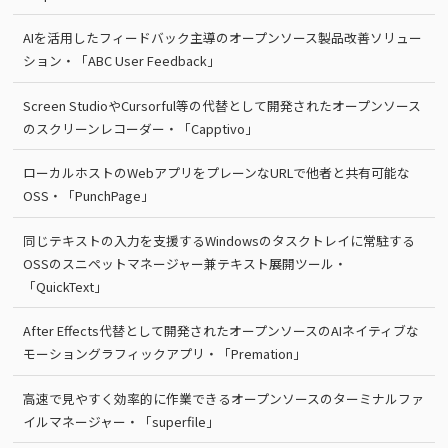
AIを活用したフィードバック主導のオープンソース製品改善ソリュー
ション・「ABC User Feedback」
Screen StudioやCursorful等の代替として開発されたオープンソース
のスクリーンレコーダー・「Capptivo」
ローカルホストのWebアプリをプレーンなURLで他者と共有可能な
OSS・「PunchPage」
同じテキストの入力を支援するWindowsのタスクトレイに常駐する
OSSのスニペットマネージャー兼テキスト展開ツール・
「QuickText」
After Effects代替として開発されたオープンソースのAIネイティブな
モーショングラフィックアプリ・「Premation」
高速で見やすく効率的に作業できるオープンソースのターミナルファ
イルマネージャー・「superfile」