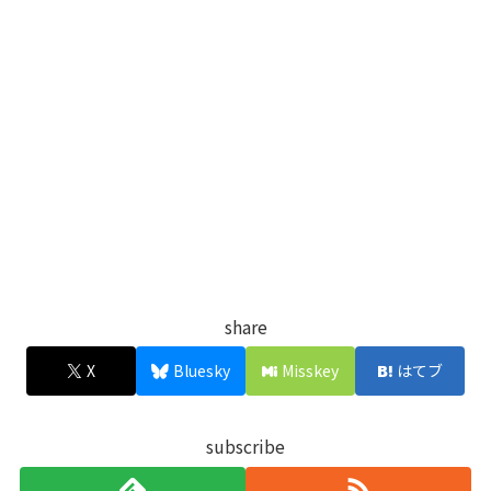
share
X
Bluesky
Misskey
はてブ
subscribe