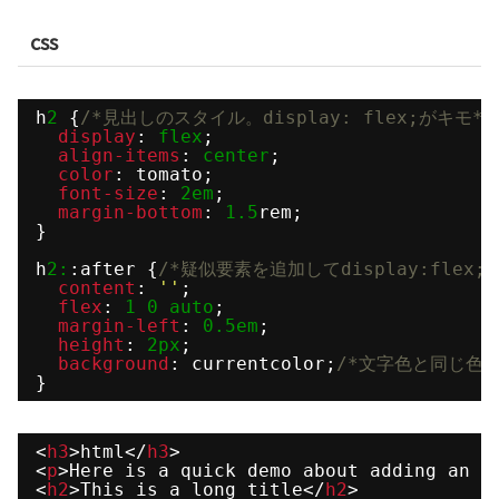
css
h
2
{
/*見出しのスタイル。display: flex;がキモ*/
display
: 
flex
;
align-items
: 
center
;
color
: tomato;
font-size
: 
2em
;
margin-bottom
: 
1.5
rem;
}
h
2:
:after {
/*疑似要素を追加してdisplay:flex;
content
: 
''
;
flex
: 
1
0
auto
;
margin-left
: 
0.5em
;
height
: 
2px
;
background
: currentcolor;
/*文字色と同じ色
}
<
h3
>html</
h3
>
<
p
>Here is a quick demo about adding an h
<
h2
>This is a long title</
h2
>