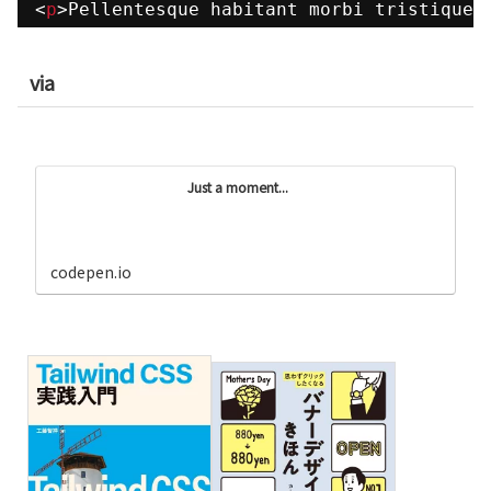
<
p
>Pellentesque habitant morbi tristique 
via
Just a moment...
codepen.io