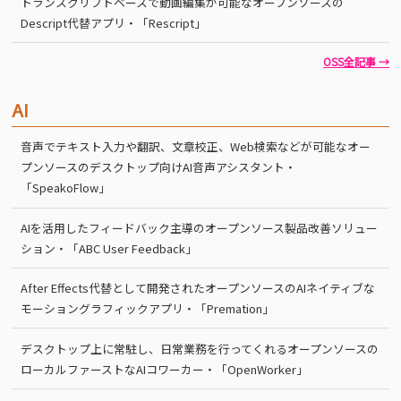
トランスクリプトベースで動画編集が可能なオープンソースの
Descript代替アプリ・「Rescript」
OSS全記事 →
AI
音声でテキスト入力や翻訳、文章校正、Web検索などが可能なオー
プンソースのデスクトップ向けAI音声アシスタント・
「SpeakoFlow」
AIを活用したフィードバック主導のオープンソース製品改善ソリュー
ション・「ABC User Feedback」
After Effects代替として開発されたオープンソースのAIネイティブな
モーショングラフィックアプリ・「Premation」
デスクトップ上に常駐し、日常業務を行ってくれるオープンソースの
ローカルファーストなAIコワーカー・「OpenWorker」