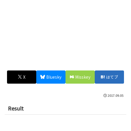
X
Bluesky
Misskey
はてブ
2017.09.05
Result