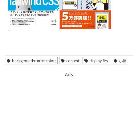
background:currentcolor;
content
display:flex
小技
Ads