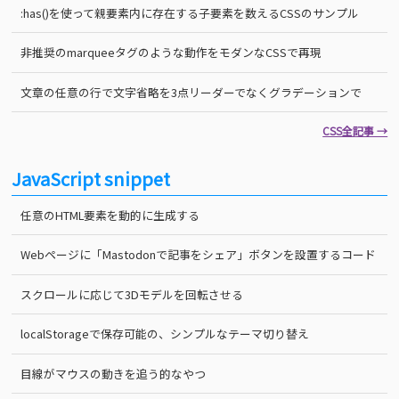
:has()を使って親要素内に存在する子要素を数えるCSSのサンプル
非推奨のmarqueeタグのような動作をモダンなCSSで再現
文章の任意の行で文字省略を3点リーダーでなくグラデーションで
CSS全記事 →
JavaScript snippet
任意のHTML要素を動的に生成する
Webページに「Mastodonで記事をシェア」ボタンを設置するコード
スクロールに応じて3Dモデルを回転させる
localStorageで保存可能の、シンプルなテーマ切り替え
目線がマウスの動きを追う的なやつ