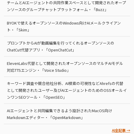
チームとAIエージェントの共同作業スペースとして開発されたオープ
ンソースのグループチャットプラットフォーム・「Buzz」
BYOKで使えるオープンソースのWindows向けAIメールクライアン
ト・「Skim」
プロンプトからAIが動画編集を行ってくれるオープンソースの
ChatCut代替アプリ・「OpenChatCut」
ElevenLabs代替として開発されたオープンソースのマルチAIモデル
対応TTSエンジン・「Voice Studio」
キーワード調査や競合他社分析、AI検索の可視性などAhrefsの代替
として開発されたユーザー及びAIエージェントのためのOSSオールイ
ンワンSEOツール・「OpenSEO」
AIエージェントと共同編集できるよう設計されたMacOS向け
Markdownエディター・「OpenMarkdown」
AI全記事 →