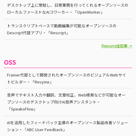
デスクトップ上に常駐し、日常業務を行ってくれるオープンソースの
ローカルファーストなAIコワーカー・「OpenWorker」
トランスクリプトベースで動画編集が可能なオープンソースの
Descript代替アプリ・「Rescript」
Resource全記事 →
OSS
Framer代替として開発されたオープンソースのビジュアルWebサイ
トビルダー・「Revyme」
音声でテキスト入力や翻訳、文章校正、Web検索などが可能なオー
プンソースのデスクトップ向けAI音声アシスタント・
「SpeakoFlow」
AIを活用したフィードバック主導のオープンソース製品改善ソリュー
ション・「ABC User Feedback」