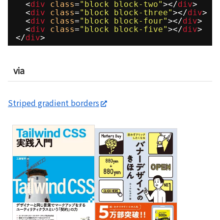
<
div
class
=
"block block-two"
></
div
>
<
div
class
=
"block block-three"
></
div
>
<
div
class
=
"block block-four"
></
div
>
<
div
class
=
"block block-five"
></
div
>
</
div
>
via
Striped gradient borders