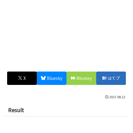
X
Bluesky
Misskey
はてブ
2017.08.12
Result