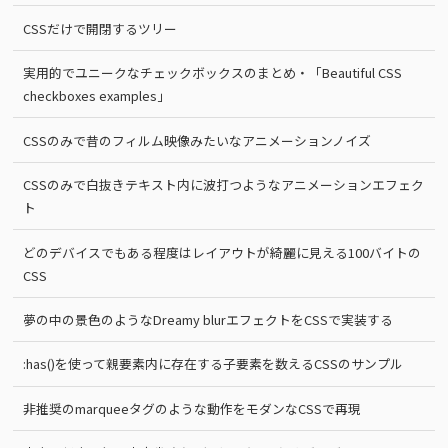
CSSだけで開閉するツリー
実用的でユニークなチェックボックスのまとめ・「Beautiful CSS
checkboxes examples」
CSSのみで昔のフィルム映像みたいなアニメーションノイズ
CSSのみで白抜きテキスト内に波打つようなアニメーションエフェク
ト
どのデバイスでもある程度はレイアウトが綺麗に見える100バイトの
CSS
夢の中の景色のようなDreamy blurエフェクトをCSSで実装する
:has()を使って親要素内に存在する子要素を数えるCSSのサンプル
非推奨のmarqueeタグのような動作をモダンなCSSで再現