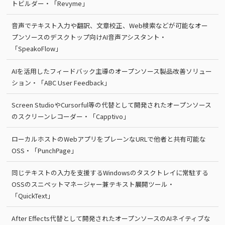
トビルダー・「Revyme」
音声でテキスト入力や翻訳、文章校正、Web検索などが可能なオー
プンソースのデスクトップ向けAI音声アシスタント・
「SpeakoFlow」
AIを活用したフィードバック主導のオープンソース製品改善ソリュー
ション・「ABC User Feedback」
Screen StudioやCursorful等の代替として開発されたオープンソース
のスクリーンレコーダー・「Capptivo」
ローカルホストのWebアプリをプレーンなURLで他者と共有可能な
OSS・「PunchPage」
同じテキストの入力を支援するWindowsのタスクトレイに常駐する
OSSのスニペットマネージャー兼テキスト展開ツール・
「QuickText」
After Effects代替として開発されたオープンソースのAIネイティブな