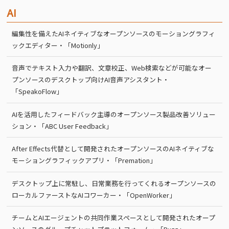
AI
編集性を備えたAIネイティブなオープンソースのモーショングラフィ
ックエディター・「Motionly」
音声でテキスト入力や翻訳、文章校正、Web検索などが可能なオー
プンソースのデスクトップ向けAI音声アシスタント・
「SpeakoFlow」
AIを活用したフィードバック主導のオープンソース製品改善ソリュー
ション・「ABC User Feedback」
After Effects代替として開発されたオープンソースのAIネイティブな
モーショングラフィックアプリ・「Premation」
デスクトップ上に常駐し、日常業務を行ってくれるオープンソースの
ローカルファーストなAIコワーカー・「OpenWorker」
チームとAIエージェントの共同作業スペースとして開発されたオープ