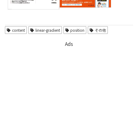
content
linear-gradient
position
その他
Ads