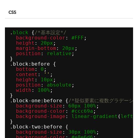
css
.
block
{
/*基本設定*/
background-color
: 
#FFF
;
height
: 
20px
;
margin-bottom
: 
20px
;
position
: 
relative
;
}
.block:before {
bottom
: 
0
;
content
: 
''
;
height
: 
10px
;
position
: 
absolute
;
width
: 
100%
;
}
.block-one:before {
/*疑似要素に複数グラデーショ
background-size
: 
60px
100%
;
background-color
: 
#ccc69a
;
background-image
: 
linear-gradient
(
left
,
}
.block-two:before {
background-size
: 
30px
100%
;
background-color
: 
#e8e6d6
;