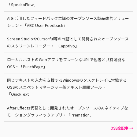
「SpeakoFlow」
AIを活用したフィードバック主導のオープンソース製品改善ソリュー
ション・「ABC User Feedback」
Screen StudioやCursorful等の代替として開発されたオープンソース
のスクリーンレコーダー・「Capptivo」
ローカルホストのWebアプリをプレーンなURLで他者と共有可能な
OSS・「PunchPage」
同じテキストの入力を支援するWindowsのタスクトレイに常駐する
OSSのスニペットマネージャー兼テキスト展開ツール・
「QuickText」
After Effects代替として開発されたオープンソースのAIネイティブな
モーショングラフィックアプリ・「Premation」
OSS全記事 →