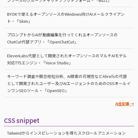
ンソースのグループチャットプラットフォーム・「Buzz」
BYOKで使えるオープンソースのWindows向けAIメールクライアン
ト・「Skim」
プロンプトからAIが動画編集を行ってくれるオープンソースの
ChatCut代替アプリ・「OpenChatCut」
ElevenLabs代替として開発されたオープンソースのマルチAIモデル
対応TTSエンジン・「Voice Studio」
キーワード調査や競合他社分析、AI検索の可視性などAhrefsの代替
として開発されたユーザー及びAIエージェントのためのOSSオールイ
ンワンSEOツール・「OpenSEO」
AI全記事 →
CSS snippet
Tailwindからインスピレーションを得たスクロールアニメーション