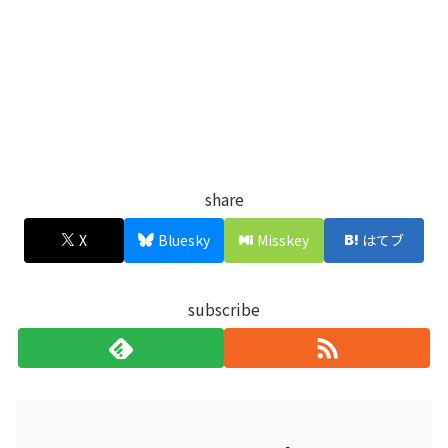
share
X
Bluesky
Misskey
はてブ
subscribe