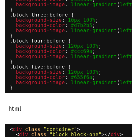
background-image
: 
linear-gradient
(
left
,
}
.block-three:before {
background-size
: 
10px
100%
;
background-color
: 
#d7b2b5
;
background-image
: 
linear-gradient
(
left
,
}
.block-four:before {
background-size
: 
120px
100%
;
background-color
: 
#ccc69a
;
background-image
: 
linear-gradient
(
left
,
}
.block-five:before {
background-size
: 
120px
100%
;
background-color
: 
#655f6a
;
background-image
: 
linear-gradient
(
left
,
}
html
<
div
class
=
"container"
>
<
div
class
=
"block block-one"
></
div
>