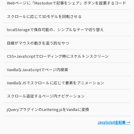
Webページに「Mastodonで記事をシェア」ボタンを設置するコード
スクロールに応じて3Dモデルを回転させる
localStorageで保存可能の、シンプルなテーマ切り替え
目線がマウスの動きを追う的なやつ
CSS+JavaScriptでローディング時にスケルトンスクリーン
VanillaなJavaScriptでページ内検索
VanillaなJSでスクロールに応じて要素をアニメーション
スクロール追従するページ内ナビゲーション
jQueryプラグインのLettering.jsをVanillaに変換
JavaScript全記事 →