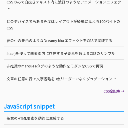
CSSのみで白抜きテキスト内に波打つようなアニメーションエフェク
ト
どのデバイスでもある程度はレイアウトが綺麗に見える100バイトの
CSS
夢の中の景色のようなDreamy blurエフェクトをCSSで実装する
:has()を使って親要素内に存在する子要素を数えるCSSのサンプル
非推奨のmarqueeタグのような動作をモダンなCSSで再現
文章の任意の行で文字省略を3点リーダーでなくグラデーションで
CSS全記事 →
JavaScript snippet
任意のHTML要素を動的に生成する