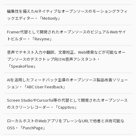
編集性を備えたAIネイティブなオープンソースのモーショングラフィ
ックエディター・「Motionly」
Framer代替として開発されたオープンソースのビジュアルWebサイ
トビルダー・「Revyme」
音声でテキスト入力や翻訳、文章校正、Web検索などが可能なオー
プンソースのデスクトップ向けAI音声アシスタント・
「SpeakoFlow」
AIを活用したフィードバック主導のオープンソース製品改善ソリュー
ション・「ABC User Feedback」
Screen StudioやCursorful等の代替として開発されたオープンソース
のスクリーンレコーダー・「Capptivo」
ローカルホストのWebアプリをプレーンなURLで他者と共有可能な
OSS・「PunchPage」