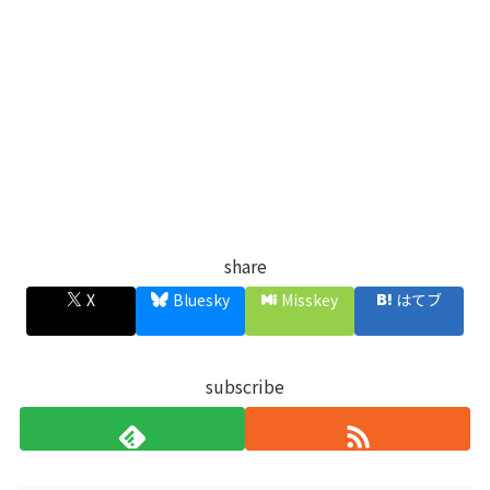
share
X
Bluesky
Misskey
はてブ
subscribe