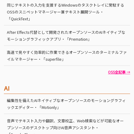
同じテキストの入力を支援するWindowsのタスクトレイに常駐する
OSSのスニペットマネージャー兼テキスト展開ツール・
「QuickText」
After Effects代替として開発されたオープンソースのAIネイティブな
モーショングラフィックアプリ・「Premation」
高速で見やすく効率的に作業できるオープンソースのターミナルファ
イルマネージャー・「superfile」
OSS全記事 →
AI
編集性を備えたAIネイティブなオープンソースのモーショングラフィ
ックエディター・「Motionly」
音声でテキスト入力や翻訳、文章校正、Web検索などが可能なオー
プンソースのデスクトップ向けAI音声アシスタント・