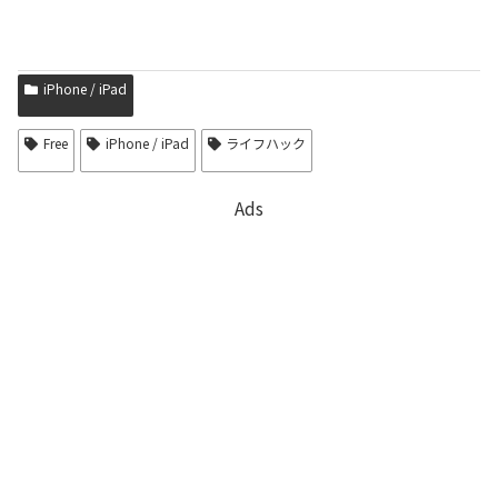
iPhone / iPad
Free
iPhone / iPad
ライフハック
Ads