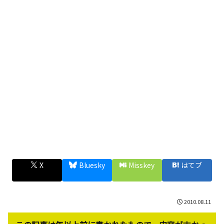
X
Bluesky
Misskey
はてブ
2010.08.11