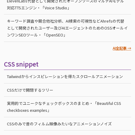
ElevenLabs代替として開発されたオープンソースのマルチAIモデル
対応TTSエンジン・「Voice Studio」
キーワード調査や競合他社分析、AI検索の可視性などAhrefsの代替
として開発されたユーザー及びAIエージェントのためのOSSオールイ
ンワンSEOツール・「OpenSEO」
AI全記事 →
CSS snippet
Tailwindからインスピレーションを得たスクロールアニメーション
CSSだけで開閉するツリー
実用的でユニークなチェックボックスのまとめ・「Beautiful CSS
checkboxes examples」
CSSのみで昔のフィルム映像みたいなアニメーションノイズ