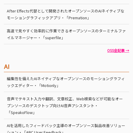
After Effects代替として開発されたオープンソースのAIネイティブな
モーショングラフィックアプリ・「Premation」
高速で見やすく効率的に作業できるオープンソースのターミナルファ
イルマネージャー・「superfile」
OSS全記事 →
AI
編集性を備えたAIネイティブなオープンソースのモーショングラフィ
ックエディター・「Motionly」
音声でテキスト入力や翻訳、文章校正、Web検索などが可能なオー
プンソースのデスクトップ向けAI音声アシスタント・
「SpeakoFlow」
AIを活用したフィードバック主導のオープンソース製品改善ソリュー
ション・「ABC User Feedback」