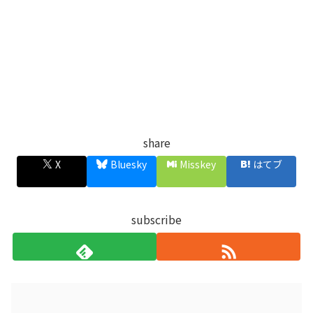
share
X
Bluesky
Misskey
はてブ
subscribe