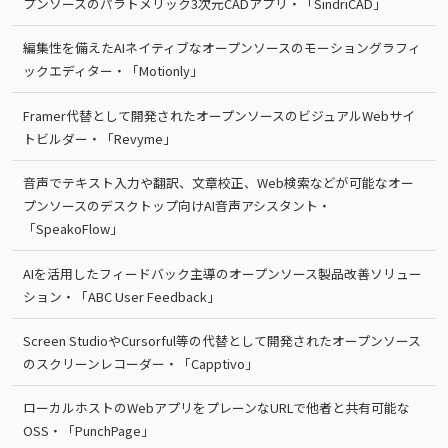
プンソースのパラトメリック3次元CADアプリ・「SindriCAD」
編集性を備えたAIネイティブなオープンソースのモーショングラフィ
ックエディター・「Motionly」
Framer代替として開発されたオープンソースのビジュアルWebサイ
トビルダー・「Revyme」
音声でテキスト入力や翻訳、文章校正、Web検索などが可能なオー
プンソースのデスクトップ向けAI音声アシスタント・
「SpeakoFlow」
AIを活用したフィードバック主導のオープンソース製品改善ソリュー
ション・「ABC User Feedback」
Screen StudioやCursorful等の代替として開発されたオープンソース
のスクリーンレコーダー・「Capptivo」
ローカルホストのWebアプリをプレーンなURLで他者と共有可能な
OSS・「PunchPage」