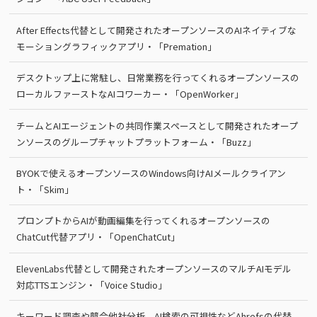
After Effects代替として開発されたオープンソースのAIネイティブな
モーショングラフィックアプリ・「Premation」
デスクトップ上に常駐し、日常業務を行ってくれるオープンソースの
ローカルファーストなAIコワーカー・「OpenWorker」
チームとAIエージェントの共同作業スペースとして開発されたオープ
ンソースのグループチャットプラットフォーム・「Buzz」
BYOKで使えるオープンソースのWindows向けAIメールクライアン
ト・「Skim」
プロンプトからAIが動画編集を行ってくれるオープンソースの
ChatCut代替アプリ・「OpenChatCut」
ElevenLabs代替として開発されたオープンソースのマルチAIモデル
対応TTSエンジン・「Voice Studio」
キーワード調査や競合他社分析、AI検索の可視性などAhrefsの代替