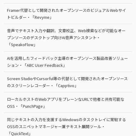
Framer代替として開発されたオープンソースのビジュアルWebサイ
トビルダー・「Revyme」
音声でテキスト入力や翻訳、文章校正、Web検索などが可能なオー
プンソースのデスクトップ向けAI音声アシスタント・
「SpeakoFlow」
AIを活用したフィードバック主導のオープンソース製品改善ソリュー
ション・「ABC User Feedback」
Screen StudioやCursorful等の代替として開発されたオープンソース
のスクリーンレコーダー・「Capptivo」
ローカルホストのWebアプリをプレーンなURLで他者と共有可能な
OSS・「PunchPage」
同じテキストの入力を支援するWindowsのタスクトレイに常駐する
OSSのスニペットマネージャー兼テキスト展開ツール・
「QuickText」