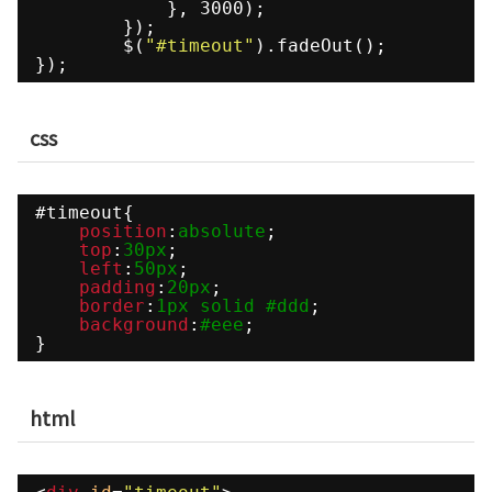
}, 3000);
});
$(
"#timeout"
).fadeOut();
});
css
#timeout{
position
:
absolute
;
top
:
30px
;
left
:
50px
;
padding
:
20px
; 
border
:
1px
solid
#ddd
;
background
:
#eee
;
}
html