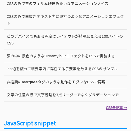
CSSのみで昔のフィルム映像みたいなアニメーションノイズ
CSSのみで白抜きテキスト内に波打つようなアニメーションエフェク
ト
どのデバイスでもある程度はレイアウトが綺麗に見える100バイトの
CSS
夢の中の景色のようなDreamy blurエフェクトをCSSで実装する
:has()を使って親要素内に存在する子要素を数えるCSSのサンプル
非推奨のmarqueeタグのような動作をモダンなCSSで再現
文章の任意の行で文字省略を3点リーダーでなくグラデーションで
CSS全記事 →
JavaScript snippet