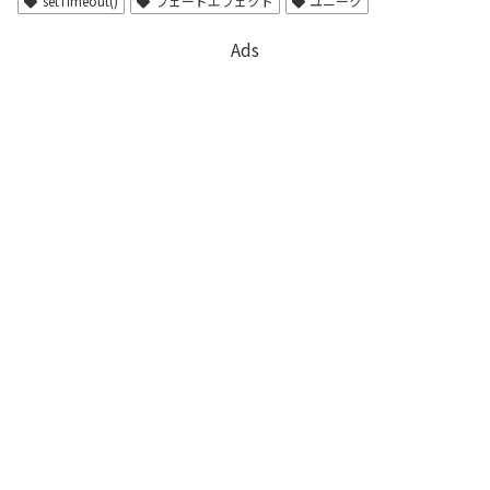
setTimeout()
フェードエフェクト
ユニーク
Ads