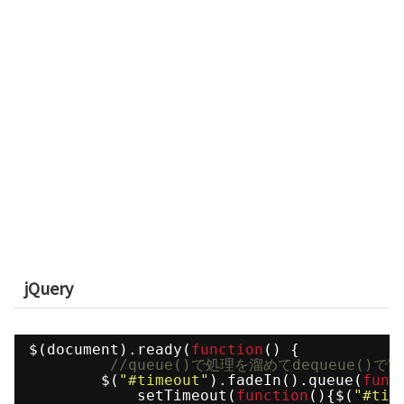
jQuery
$(document).ready(
function
() {
//queue()で処理を溜めてdequeue()で
$(
"#timeout"
).fadeIn().queue(
func
setTimeout(
function
(){$(
"#tim