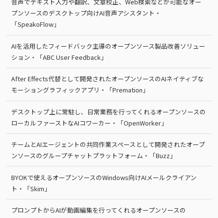
音声でテキスト入力や翻訳、文章校正、Web検索などが可能なオー
プンソースのデスクトップ向けAI音声アシスタント・
「SpeakoFlow」
AIを活用したフィードバック主導のオープンソース製品改善ソリュー
ション・「ABC User Feedback」
After Effects代替として開発されたオープンソースのAIネイティブな
モーショングラフィックアプリ・「Premation」
デスクトップ上に常駐し、日常業務を行ってくれるオープンソースの
ローカルファーストなAIコワーカー・「OpenWorker」
チームとAIエージェントの共同作業スペースとして開発されたオープ
ンソースのグループチャットプラットフォーム・「Buzz」
BYOKで使えるオープンソースのWindows向けAIメールクライアン
ト・「Skim」
プロンプトからAIが動画編集を行ってくれるオープンソースの