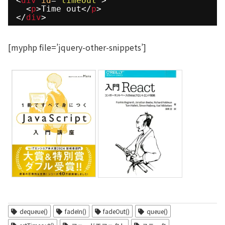
<
div
id
=
"timeout"
>
<
p
>Time out</
p
>
</
div
>
[myphp file=’jquery-other-snippets’]
dequeue()
fadeIn()
fadeOut()
queue()