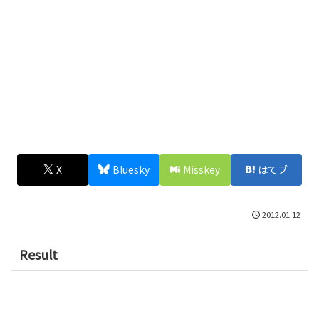
X
Bluesky
Misskey
はてブ
2012.01.12
Result