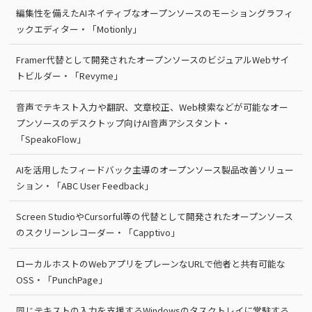
編集性を備えたAIネイティブなオープンソースのモーショングラフィ
ックエディター・「Motionly」
Framer代替として開発されたオープンソースのビジュアルWebサイ
トビルダー・「Revyme」
音声でテキスト入力や翻訳、文章校正、Web検索などが可能なオー
プンソースのデスクトップ向けAI音声アシスタント・
「SpeakoFlow」
AIを活用したフィードバック主導のオープンソース製品改善ソリュー
ション・「ABC User Feedback」
Screen StudioやCursorful等の代替として開発されたオープンソース
のスクリーンレコーダー・「Capptivo」
ローカルホストのWebアプリをプレーンなURLで他者と共有可能な
OSS・「PunchPage」
同じテキストの入力を支援するWindowsのタスクトレイに常駐する