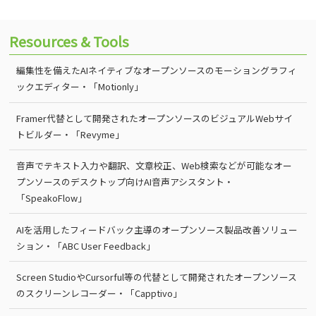
Resources & Tools
編集性を備えたAIネイティブなオープンソースのモーショングラフィ
ックエディター・「Motionly」
Framer代替として開発されたオープンソースのビジュアルWebサイ
トビルダー・「Revyme」
音声でテキスト入力や翻訳、文章校正、Web検索などが可能なオー
プンソースのデスクトップ向けAI音声アシスタント・
「SpeakoFlow」
AIを活用したフィードバック主導のオープンソース製品改善ソリュー
ション・「ABC User Feedback」
Screen StudioやCursorful等の代替として開発されたオープンソース
のスクリーンレコーダー・「Capptivo」