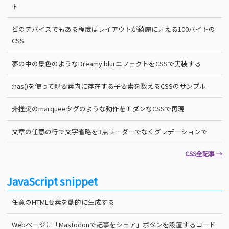
ト
どのデバイスでもある程度はレイアウトが綺麗に見える100バイトの
CSS
夢の中の景色のようなDreamy blurエフェクトをCSSで実装する
:has()を使って親要素内に存在する子要素を数えるCSSのサンプル
非推奨のmarqueeタグのような動作をモダンなCSSで再現
文章の任意の行で文字省略を3点リーダーでなくグラデーションで
CSS全記事 →
JavaScript snippet
任意のHTML要素を動的に生成する
Webページに「Mastodonで記事をシェア」ボタンを設置するコード