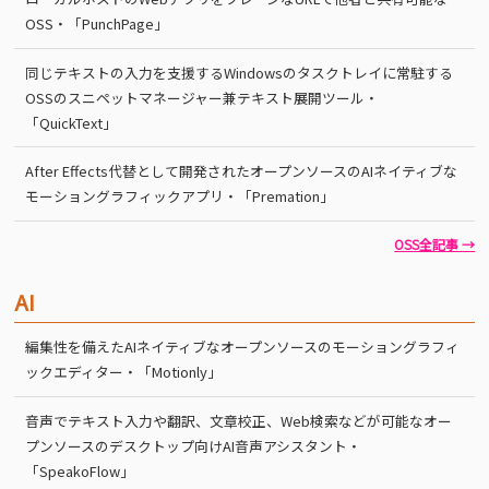
OSS・「PunchPage」
同じテキストの入力を支援するWindowsのタスクトレイに常駐する
OSSのスニペットマネージャー兼テキスト展開ツール・
「QuickText」
After Effects代替として開発されたオープンソースのAIネイティブな
モーショングラフィックアプリ・「Premation」
OSS全記事 →
AI
編集性を備えたAIネイティブなオープンソースのモーショングラフィ
ックエディター・「Motionly」
音声でテキスト入力や翻訳、文章校正、Web検索などが可能なオー
プンソースのデスクトップ向けAI音声アシスタント・
「SpeakoFlow」