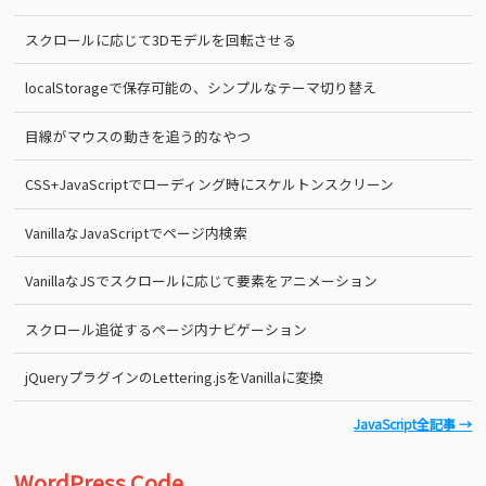
スクロールに応じて3Dモデルを回転させる
localStorageで保存可能の、シンプルなテーマ切り替え
目線がマウスの動きを追う的なやつ
CSS+JavaScriptでローディング時にスケルトンスクリーン
VanillaなJavaScriptでページ内検索
VanillaなJSでスクロールに応じて要素をアニメーション
スクロール追従するページ内ナビゲーション
jQueryプラグインのLettering.jsをVanillaに変換
JavaScript全記事 →
WordPress Code