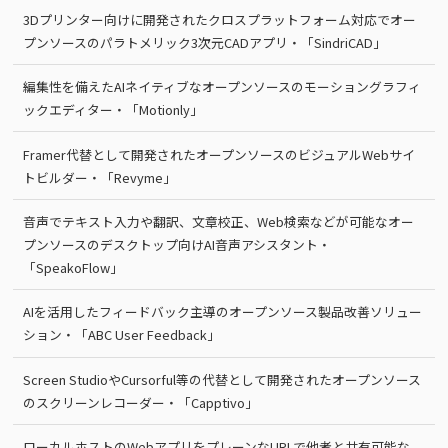
3Dプリンター向けに開発されたクロスプラットフォーム対応でオー
プンソースのパラトメリック3次元CADアプリ・「SindriCAD」
編集性を備えたAIネイティブなオープンソースのモーショングラフィ
ックエディター・「Motionly」
Framer代替として開発されたオープンソースのビジュアルWebサイ
トビルダー・「Revyme」
音声でテキスト入力や翻訳、文章校正、Web検索などが可能なオー
プンソースのデスクトップ向けAI音声アシスタント・
「SpeakoFlow」
AIを活用したフィードバック主導のオープンソース製品改善ソリュー
ション・「ABC User Feedback」
Screen StudioやCursorful等の代替として開発されたオープンソース
のスクリーンレコーダー・「Capptivo」
ローカルホストのWebアプリをプレーンなURLで他者と共有可能な