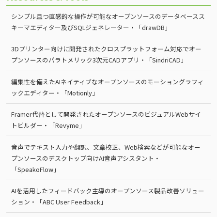
シンプル且つ直感的な操作が可能なオープンソースのデータベースス
キーマエディター及びSQLジェネレーター・「drawDB」
3Dプリンター向けに開発されたクロスプラットフォーム対応でオー
プンソースのパラトメリック3次元CADアプリ・「SindriCAD」
編集性を備えたAIネイティブなオープンソースのモーショングラフィ
ックエディター・「Motionly」
Framer代替として開発されたオープンソースのビジュアルWebサイ
トビルダー・「Revyme」
音声でテキスト入力や翻訳、文章校正、Web検索などが可能なオー
プンソースのデスクトップ向けAI音声アシスタント・
「SpeakoFlow」
AIを活用したフィードバック主導のオープンソース製品改善ソリュー
ション・「ABC User Feedback」