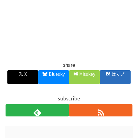
share
X
Bluesky
Misskey
はてブ
subscribe