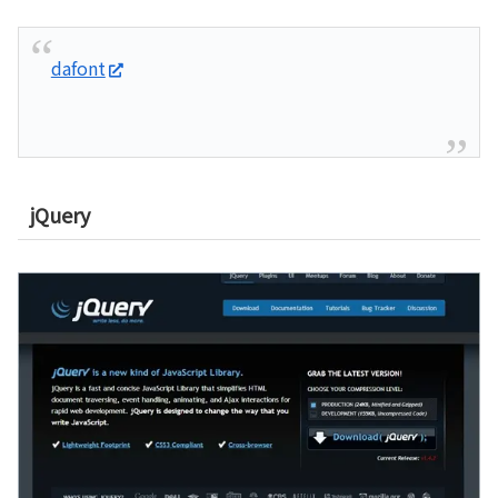
dafont
jQuery