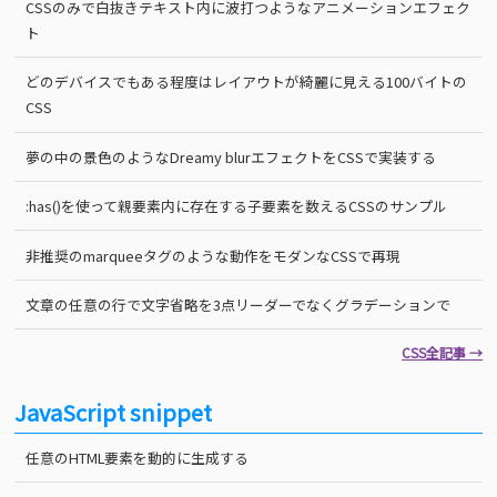
CSSのみで白抜きテキスト内に波打つようなアニメーションエフェク
ト
どのデバイスでもある程度はレイアウトが綺麗に見える100バイトの
CSS
夢の中の景色のようなDreamy blurエフェクトをCSSで実装する
:has()を使って親要素内に存在する子要素を数えるCSSのサンプル
非推奨のmarqueeタグのような動作をモダンなCSSで再現
文章の任意の行で文字省略を3点リーダーでなくグラデーションで
CSS全記事 →
JavaScript snippet
任意のHTML要素を動的に生成する