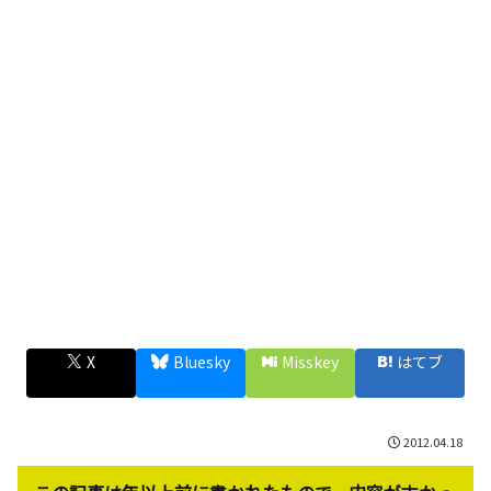
X
Bluesky
Misskey
はてブ
2012.04.18