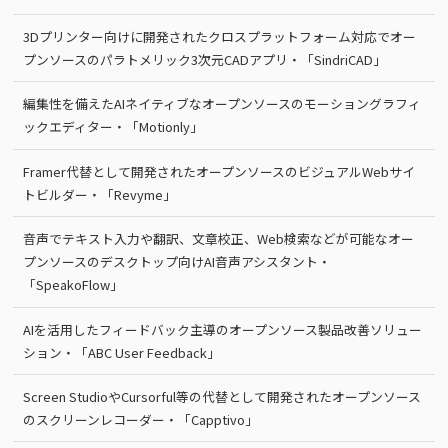
3Dプリンター向けに開発されたクロスプラットフォーム対応でオー
プンソースのパラトメリック3次元CADアプリ・「SindriCAD」
編集性を備えたAIネイティブなオープンソースのモーショングラフィ
ックエディター・「Motionly」
Framer代替として開発されたオープンソースのビジュアルWebサイ
トビルダー・「Revyme」
音声でテキスト入力や翻訳、文章校正、Web検索などが可能なオー
プンソースのデスクトップ向けAI音声アシスタント・
「SpeakoFlow」
AIを活用したフィードバック主導のオープンソース製品改善ソリュー
ション・「ABC User Feedback」
Screen StudioやCursorful等の代替として開発されたオープンソース
のスクリーンレコーダー・「Capptivo」