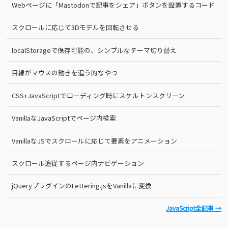
Webページに「Mastodonで記事をシェア」ボタンを設置するコード
スクロールに応じて3Dモデルを回転させる
localStorageで保存可能の、シンプルなテーマ切り替え
目線がマウスの動きを追う的なやつ
CSS+JavaScriptでローディング時にスケルトンスクリーン
VanillaなJavaScriptでページ内検索
VanillaなJSでスクロールに応じて要素をアニメーション
スクロール追従するページ内ナビゲーション
jQueryプラグインのLettering.jsをVanillaに変換
JavaScript全記事 →