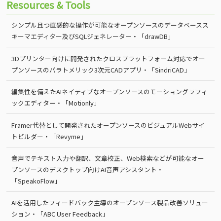
Resources & Tools
シンプル且つ直感的な操作が可能なオープンソースのデータベースス
キーマエディター及びSQLジェネレーター・「drawDB」
3Dプリンター向けに開発されたクロスプラットフォーム対応でオー
プンソースのパラトメリック3次元CADアプリ・「SindriCAD」
編集性を備えたAIネイティブなオープンソースのモーショングラフィ
ックエディター・「Motionly」
Framer代替として開発されたオープンソースのビジュアルWebサイ
トビルダー・「Revyme」
音声でテキスト入力や翻訳、文章校正、Web検索などが可能なオー
プンソースのデスクトップ向けAI音声アシスタント・
「SpeakoFlow」
AIを活用したフィードバック主導のオープンソース製品改善ソリュー
ション・「ABC User Feedback」