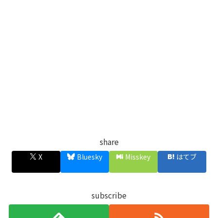
share
X
Bluesky
Misskey
はてブ
subscribe