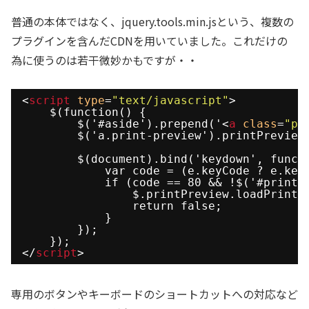
普通の本体ではなく、jquery.tools.min.jsという、複数の
プラグインを含んだCDNを用いていました。これだけの
為に使うのは若干微妙かもですが・・
<
script
type
=
"text/javascript"
>
$(function() {
$('#aside').prepend('<
a
class
=
"pr
$('a.print-preview').printPreview
$(document).bind('keydown', funct
var code = (e.keyCode ? e.key
if (code == 80 && !$('#print-
$.printPreview.loadPrintP
return false;
}            
});
});
</
script
>
専用のボタンやキーボードのショートカットへの対応など