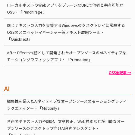
ローカルホストのWebアプリをプレーンなURLで他者と共有可能な
OSS・「PunchPage」
同じテキストの入力を支援するWindowsのタスクトレイに常駐する
OSSのスニペットマネージャー兼テキスト展開ツール・
「QuickText」
After Effects代替として開発されたオープンソースのAIネイティブな
モーショングラフィックアプリ・「Premation」
OSS全記事 →
AI
編集性を備えたAIネイティブなオープンソースのモーショングラフィ
ックエディター・「Motionly」
音声でテキスト入力や翻訳、文章校正、Web検索などが可能なオー
プンソースのデスクトップ向けAI音声アシスタント・