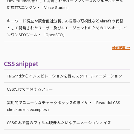
ElevenLabs代替として開発されたオープンソースのマルチAIモデル
対応TTSエンジン・「Voice Studio」
キーワード調査や競合他社分析、AI検索の可視性などAhrefsの代替
として開発されたユーザー及びAIエージェントのためのOSSオールイ
ンワンSEOツール・「OpenSEO」
AI全記事 →
CSS snippet
Tailwindからインスピレーションを得たスクロールアニメーション
CSSだけで開閉するツリー
実用的でユニークなチェックボックスのまとめ・「Beautiful CSS
checkboxes examples」
CSSのみで昔のフィルム映像みたいなアニメーションノイズ