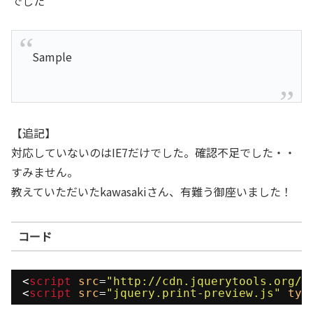
でした
Sample
【追記】
対応していないのはIE7だけでした。確認不足でした・・
すみません。
教えていただいたkawasakiさん、有難う御座いました！
コード
<
script
src
=
"http://cdn.jquerytools.org/1
<
script
src
=
"jquery.print-preview.js"
typ