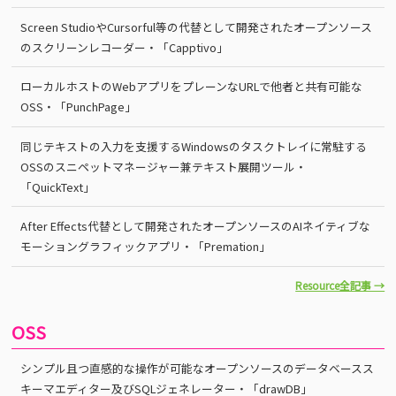
Screen StudioやCursorful等の代替として開発されたオープンソース
のスクリーンレコーダー・「Capptivo」
ローカルホストのWebアプリをプレーンなURLで他者と共有可能な
OSS・「PunchPage」
同じテキストの入力を支援するWindowsのタスクトレイに常駐する
OSSのスニペットマネージャー兼テキスト展開ツール・
「QuickText」
After Effects代替として開発されたオープンソースのAIネイティブな
モーショングラフィックアプリ・「Premation」
Resource全記事 →
OSS
シンプル且つ直感的な操作が可能なオープンソースのデータベースス
キーマエディター及びSQLジェネレーター・「drawDB」