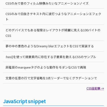
CSSのみで昔のフィルム映像みたいなアニメーションノイズ
CSSのみで白抜きテキスト内に波打つようなアニメーションエフェク
ト
どのデバイスでもある程度はレイアウトが綺麗に見える100バイトの
CSS
夢の中の景色のようなDreamy blurエフェクトをCSSで実装する
:has()を使って親要素内に存在する子要素を数えるCSSのサンプル
非推奨のmarqueeタグのような動作をモダンなCSSで再現
文章の任意の行で文字省略を3点リーダーでなくグラデーションで
CSS全記事 →
JavaScript snippet