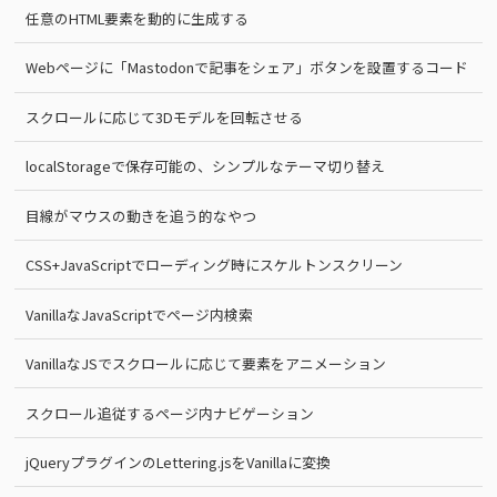
任意のHTML要素を動的に生成する
Webページに「Mastodonで記事をシェア」ボタンを設置するコード
スクロールに応じて3Dモデルを回転させる
localStorageで保存可能の、シンプルなテーマ切り替え
目線がマウスの動きを追う的なやつ
CSS+JavaScriptでローディング時にスケルトンスクリーン
VanillaなJavaScriptでページ内検索
VanillaなJSでスクロールに応じて要素をアニメーション
スクロール追従するページ内ナビゲーション
jQueryプラグインのLettering.jsをVanillaに変換