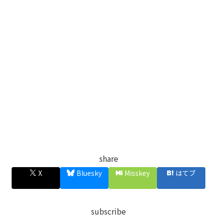
share
X
Bluesky
Misskey
はてブ
subscribe