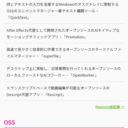
同じテキストの入力を支援するWindowsのタスクトレイに常駐する
OSSのスニペットマネージャー兼テキスト展開ツール・
「QuickText」
After Effects代替として開発されたオープンソースのAIネイティブな
モーショングラフィックアプリ・「Premation」
高速で見やすく効率的に作業できるオープンソースのターミナルファ
イルマネージャー・「superfile」
デスクトップ上に常駐し、日常業務を行ってくれるオープンソースの
ローカルファーストなAIコワーカー・「OpenWorker」
トランスクリプトベースで動画編集が可能なオープンソースの
Descript代替アプリ・「Rescript」
Resource全記事 →
OSS