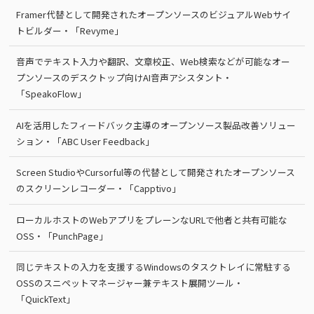
Framer代替として開発されたオープンソースのビジュアルWebサイ
トビルダー・「Revyme」
音声でテキスト入力や翻訳、文章校正、Web検索などが可能なオー
プンソースのデスクトップ向けAI音声アシスタント・
「SpeakoFlow」
AIを活用したフィードバック主導のオープンソース製品改善ソリュー
ション・「ABC User Feedback」
Screen StudioやCursorful等の代替として開発されたオープンソース
のスクリーンレコーダー・「Capptivo」
ローカルホストのWebアプリをプレーンなURLで他者と共有可能な
OSS・「PunchPage」
同じテキストの入力を支援するWindowsのタスクトレイに常駐する
OSSのスニペットマネージャー兼テキスト展開ツール・
「QuickText」