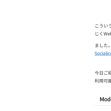
こうい
じくW
ました
Socialic
今日ご紹
利用可
Mod