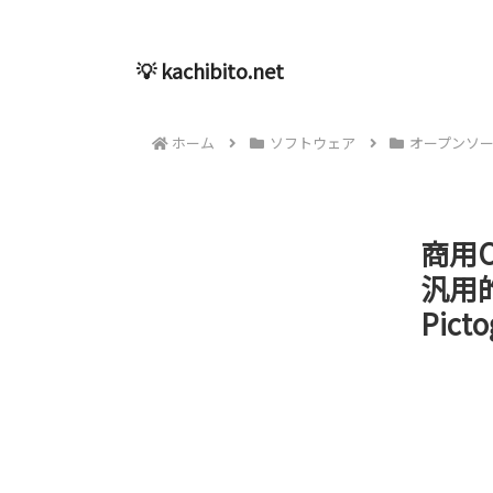
💡 kachibito.net
ホーム
ソフトウェア
オープンソ
商用
汎用
Pict