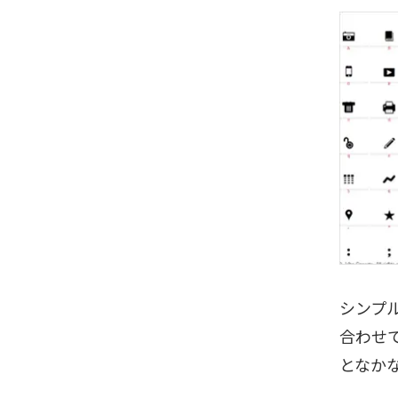
シンプ
合わせ
となか