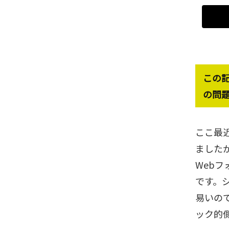
この
の問
ここ最
ました
Web
です。
易いの
ック的