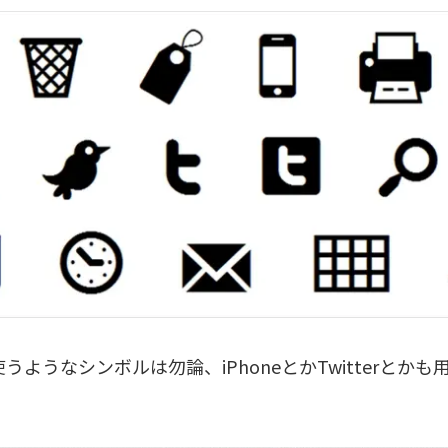
うようなシンボルは勿論、iPhoneとかTwitterとか