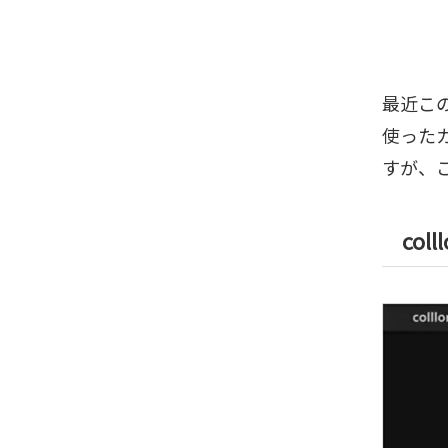
最近こ
使った
すが、
colll