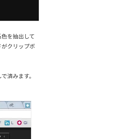
系色を抽出して
ドがクリップボ
しで済みます。