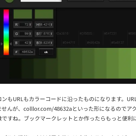
コンもURLもカラーコードに沿ったものになります。UR
せんが、colllor.com/48632aといった形になるので
徴ですね。ブックマークレットとか作ったらもっと便利