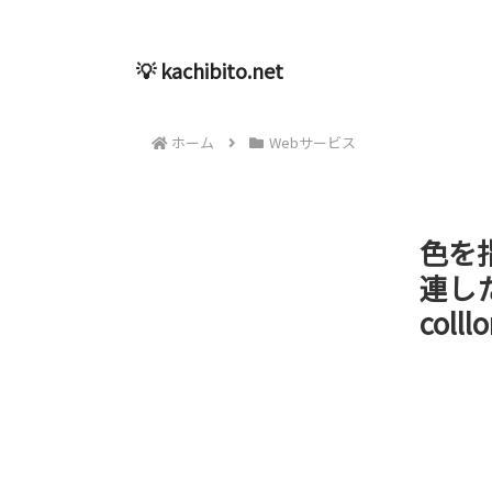
💡 kachibito.net
ホーム
Webサービス
色を
連し
colllo