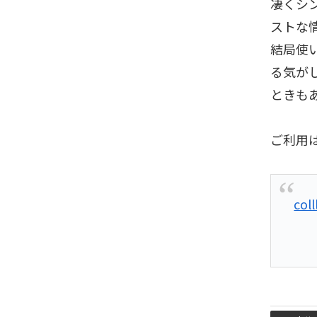
凄くシ
ストな
結局使
る気がし
ときも
ご利用
coll