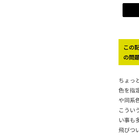
この
の問
ちょっ
色を指
や同系
こうい
い事も
飛びつ