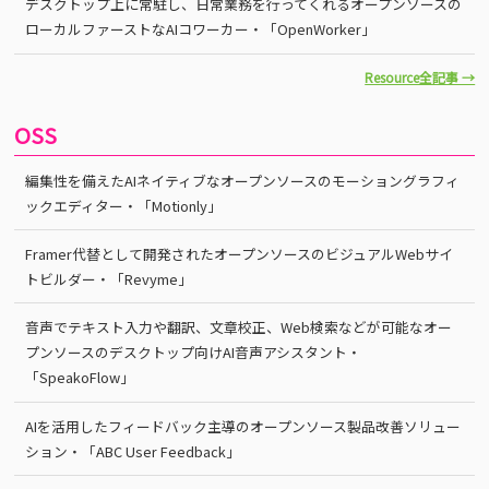
デスクトップ上に常駐し、日常業務を行ってくれるオープンソースの
ローカルファーストなAIコワーカー・「OpenWorker」
Resource全記事 →
OSS
編集性を備えたAIネイティブなオープンソースのモーショングラフィ
ックエディター・「Motionly」
Framer代替として開発されたオープンソースのビジュアルWebサイ
トビルダー・「Revyme」
音声でテキスト入力や翻訳、文章校正、Web検索などが可能なオー
プンソースのデスクトップ向けAI音声アシスタント・
「SpeakoFlow」
AIを活用したフィードバック主導のオープンソース製品改善ソリュー
ション・「ABC User Feedback」