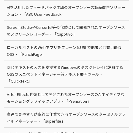
AIを活用したフィードバック主導のオープンソース製品改善ソリュー
ション・「ABC User Feedback」
Screen StudioやCursorful等の代替として開発されたオープンソース
のスクリーンレコーダー・「Capptivo」
ローカルホストのWebアプリをプレーンなURLで他者と共有可能な
OSS・「PunchPage」
同じテキストの入力を支援するWindowsのタスクトレイに常駐する
OSSのスニペットマネージャー兼テキスト展開ツール・
「QuickText」
After Effects代替として開発されたオープンソースのAIネイティブな
モーショングラフィックアプリ・「Premation」
高速で見やすく効率的に作業できるオープンソースのターミナルファ
イルマネージャー・「superfile」