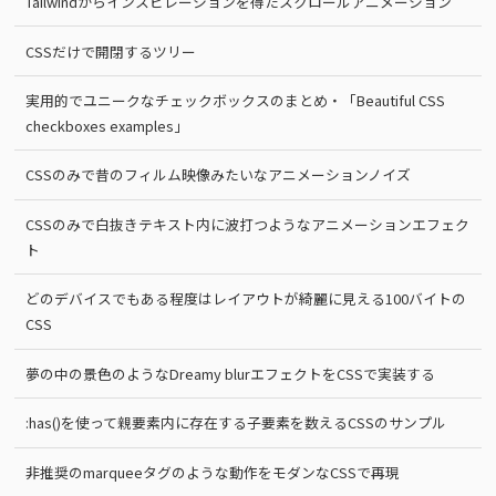
Tailwindからインスピレーションを得たスクロールアニメーション
CSSだけで開閉するツリー
実用的でユニークなチェックボックスのまとめ・「Beautiful CSS
checkboxes examples」
CSSのみで昔のフィルム映像みたいなアニメーションノイズ
CSSのみで白抜きテキスト内に波打つようなアニメーションエフェク
ト
どのデバイスでもある程度はレイアウトが綺麗に見える100バイトの
CSS
夢の中の景色のようなDreamy blurエフェクトをCSSで実装する
:has()を使って親要素内に存在する子要素を数えるCSSのサンプル
非推奨のmarqueeタグのような動作をモダンなCSSで再現