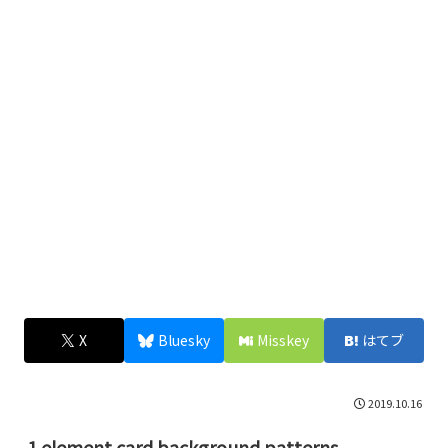
X
Bluesky
Misskey
はてブ
2019.10.16
1 element card background patterns