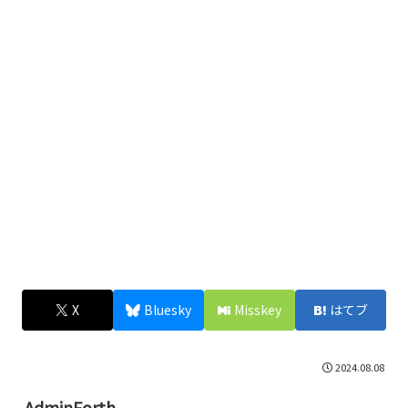
X
Bluesky
Misskey
はてブ
2024.08.08
AdminForth