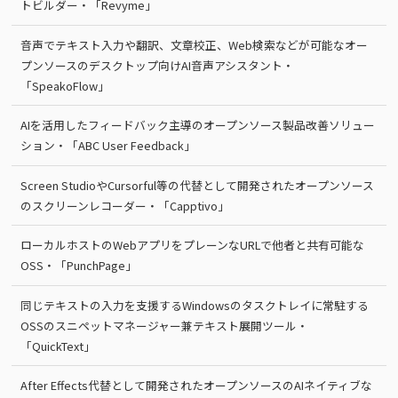
トビルダー・「Revyme」
音声でテキスト入力や翻訳、文章校正、Web検索などが可能なオー
プンソースのデスクトップ向けAI音声アシスタント・
「SpeakoFlow」
AIを活用したフィードバック主導のオープンソース製品改善ソリュー
ション・「ABC User Feedback」
Screen StudioやCursorful等の代替として開発されたオープンソース
のスクリーンレコーダー・「Capptivo」
ローカルホストのWebアプリをプレーンなURLで他者と共有可能な
OSS・「PunchPage」
同じテキストの入力を支援するWindowsのタスクトレイに常駐する
OSSのスニペットマネージャー兼テキスト展開ツール・
「QuickText」
After Effects代替として開発されたオープンソースのAIネイティブな