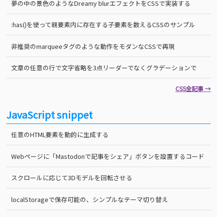
夢の中の景色のようなDreamy blurエフェクトをCSSで実装する
:has()を使って親要素内に存在する子要素を数えるCSSのサンプル
非推奨のmarqueeタグのような動作をモダンなCSSで再現
文章の任意の行で文字省略を3点リーダーでなくグラデーションで
CSS全記事 →
JavaScript snippet
任意のHTML要素を動的に生成する
Webページに「Mastodonで記事をシェア」ボタンを設置するコード
スクロールに応じて3Dモデルを回転させる
localStorageで保存可能の、シンプルなテーマ切り替え