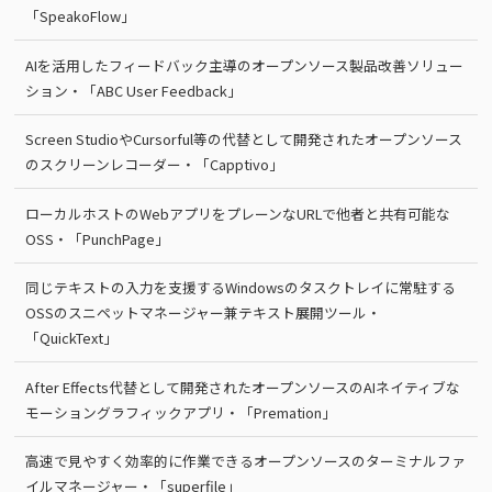
「SpeakoFlow」
AIを活用したフィードバック主導のオープンソース製品改善ソリュー
ション・「ABC User Feedback」
Screen StudioやCursorful等の代替として開発されたオープンソース
のスクリーンレコーダー・「Capptivo」
ローカルホストのWebアプリをプレーンなURLで他者と共有可能な
OSS・「PunchPage」
同じテキストの入力を支援するWindowsのタスクトレイに常駐する
OSSのスニペットマネージャー兼テキスト展開ツール・
「QuickText」
After Effects代替として開発されたオープンソースのAIネイティブな
モーショングラフィックアプリ・「Premation」
高速で見やすく効率的に作業できるオープンソースのターミナルファ
イルマネージャー・「superfile」