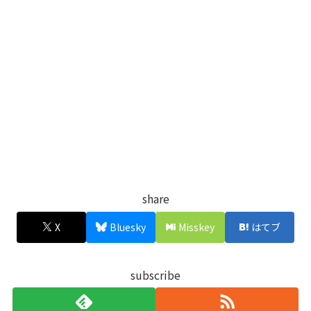
share
X
Bluesky
Misskey
はてブ
subscribe