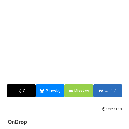
X
Bluesky
Misskey
はてブ
2022.01.18
OnDrop