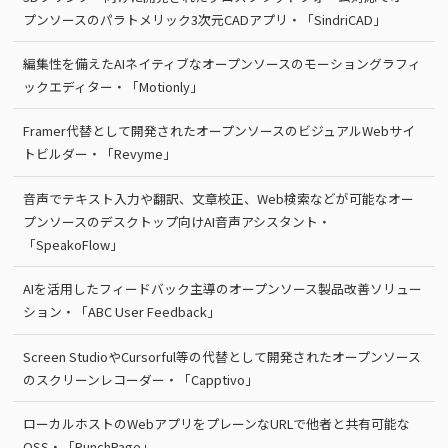
プンソースのパラトメリック3次元CADアプリ・「SindriCAD」
編集性を備えたAIネイティブなオープンソースのモーショングラフィ
ックエディター・「Motionly」
Framer代替として開発されたオープンソースのビジュアルWebサイ
トビルダー・「Revyme」
音声でテキスト入力や翻訳、文章校正、Web検索などが可能なオー
プンソースのデスクトップ向けAI音声アシスタント・
「SpeakoFlow」
AIを活用したフィードバック主導のオープンソース製品改善ソリュー
ション・「ABC User Feedback」
Screen StudioやCursorful等の代替として開発されたオープンソース
のスクリーンレコーダー・「Capptivo」
ローカルホストのWebアプリをプレーンなURLで他者と共有可能な
OSS・「PunchPage」