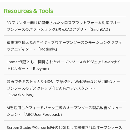
Resources & Tools
3Dプリンター向けに開発されたクロスプラットフォーム対応でオー
プンソースのパラトメリック3次元CADアプリ・「SindriCAD」
編集性を備えたAIネイティブなオープンソースのモーショングラフィ
ックエディター・「Motionly」
Framer代替として開発されたオープンソースのビジュアルWebサイ
トビルダー・「Revyme」
音声でテキスト入力や翻訳、文章校正、Web検索などが可能なオー
プンソースのデスクトップ向けAI音声アシスタント・
「SpeakoFlow」
AIを活用したフィードバック主導のオープンソース製品改善ソリュー
ション・「ABC User Feedback」
Screen StudioやCursorful等の代替として開発されたオープンソース