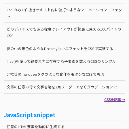
CSSのみで白抜きテキスト内に波打つようなアニメーションエフェク
ト
どのデバイスでもある程度はレイアウトが綺麗に見える100バイトの
CSS
夢の中の景色のようなDreamy blurエフェクトをCSSで実装する
:has()を使って親要素内に存在する子要素を数えるCSSのサンプル
非推奨のmarqueeタグのような動作をモダンなCSSで再現
文章の任意の行で文字省略を3点リーダーでなくグラデーションで
CSS全記事 →
JavaScript snippet
任意のHTML要素を動的に生成する