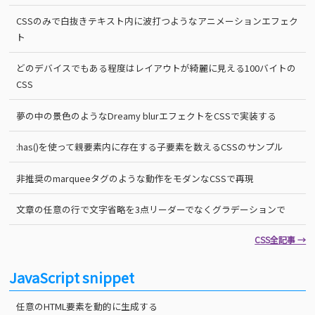
CSSのみで白抜きテキスト内に波打つようなアニメーションエフェク
ト
どのデバイスでもある程度はレイアウトが綺麗に見える100バイトの
CSS
夢の中の景色のようなDreamy blurエフェクトをCSSで実装する
:has()を使って親要素内に存在する子要素を数えるCSSのサンプル
非推奨のmarqueeタグのような動作をモダンなCSSで再現
文章の任意の行で文字省略を3点リーダーでなくグラデーションで
CSS全記事 →
JavaScript snippet
任意のHTML要素を動的に生成する