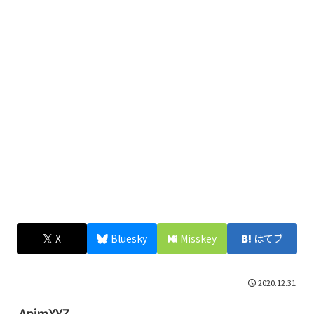
X
Bluesky
Misskey
はてブ
2020.12.31
AnimXYZ