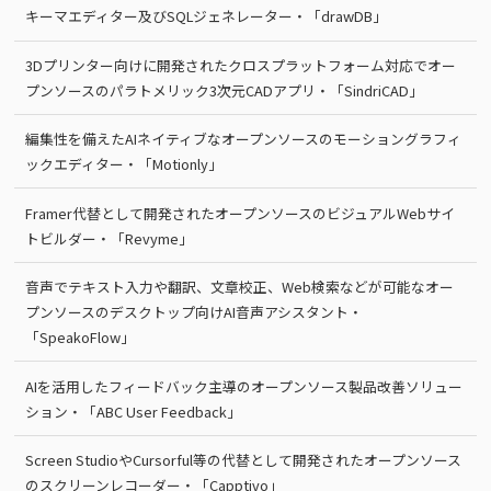
キーマエディター及びSQLジェネレーター・「drawDB」
3Dプリンター向けに開発されたクロスプラットフォーム対応でオー
プンソースのパラトメリック3次元CADアプリ・「SindriCAD」
編集性を備えたAIネイティブなオープンソースのモーショングラフィ
ックエディター・「Motionly」
Framer代替として開発されたオープンソースのビジュアルWebサイ
トビルダー・「Revyme」
音声でテキスト入力や翻訳、文章校正、Web検索などが可能なオー
プンソースのデスクトップ向けAI音声アシスタント・
「SpeakoFlow」
AIを活用したフィードバック主導のオープンソース製品改善ソリュー
ション・「ABC User Feedback」
Screen StudioやCursorful等の代替として開発されたオープンソース
のスクリーンレコーダー・「Capptivo」