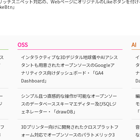
leリッチスニペット対応の、WebページにオリジナルのLikeボタンを付
keBtn」
OSS
AI
ス
インタラクティブな3Dデジタル地球儀やAIアシス
イ
ア
タントも用意されたオープンソースのGoogleア
タ
ナリティクス向けダッシュボード・「GA4
ナ
Dashboard」
D
ー
シンプル且つ直感的な操作が可能なオープンソー
編
ジ
スのデータベーススキーマエディター及びSQLジ
モ
ェネレーター・「drawDB」
「
トフ
3Dプリンター向けに開発されたクロスプラットフ
音
3
ォーム対応でオープンソースのパラトメリック3
な