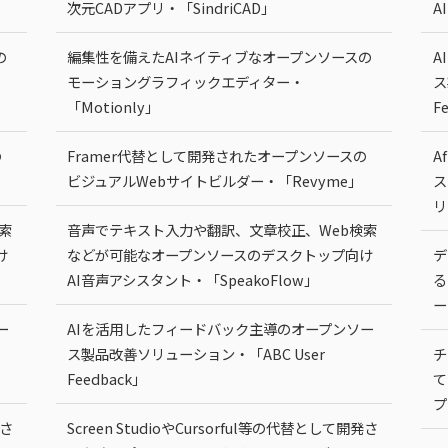
次元CADアプリ・「SindriCAD」
A
の
編集性を備えたAIネイティブなオープンソースの
A
モーショングラフィックエディター・
ス
「Motionly」
F
の
Framer代替として開発されたオープンソースの
A
ビジュアルWebサイトビルダー・「Revyme」
ス
リ
索
音声でテキスト入力や翻訳、文章校正、Web検索
け
などが可能なオープンソースのデスクトップ向け
デ
AI音声アシスタント・「SpeakoFlow」
る
ー
ー
AIを活用したフィードバック主導のオープンソー
ス製品改善ソリューション・「ABC User
チ
Feedback」
て
プ
発さ
Screen StudioやCursorful等の代替として開発さ