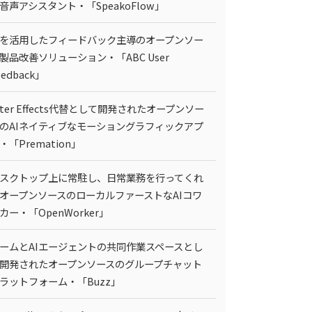
I音声アシスタント・「SpeakoFlow」
Iを活用したフィードバック主導のオープンソー
製品改善ソリューション・「ABC User
eedback」
fter Effects代替として開発されたオープンソー
のAIネイティブなモーショングラフィックアプ
・「Premation」
スクトップ上に常駐し、日常業務を行ってくれ
オープンソースのローカルファーストなAIコワ
カー・「OpenWorker」
ームとAIエージェントの共同作業スペースとし
開発されたオープンソースのグループチャット
ラットフォーム・「Buzz」