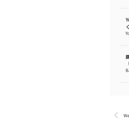
く
Y
「
B
W