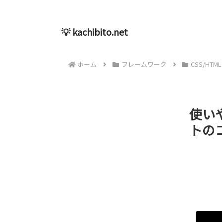
💡 kachibito.net
ホーム
フレームワーク
CSS/HTML
使い
トのコ