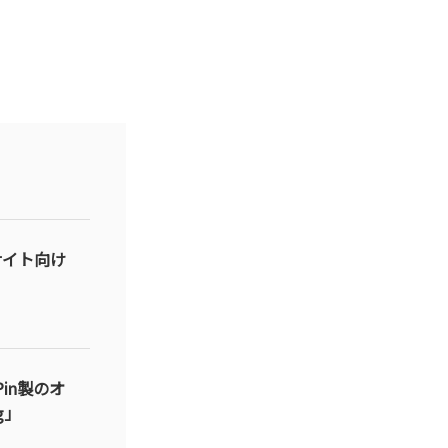
サイト向け
in製のオ
g」