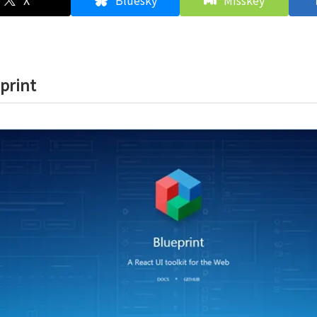
X
Bluesky
Misskey
print