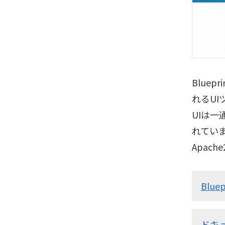
Blue
れるU
UIは
れてい
Apach
Bluep
ドキ