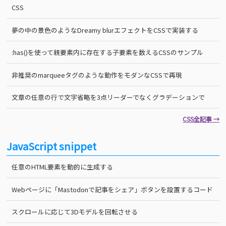
CSS
夢の中の景色のようなDreamy blurエフェクトをCSSで実装する
:has()を使って親要素内に存在する子要素を数えるCSSのサンプル
非推奨のmarqueeタグのような動作をモダンなCSSで再現
文章の任意の行で文字省略を3点リーダーでなくグラデーションで
CSS全記事 →
JavaScript snippet
任意のHTML要素を動的に生成する
Webページに「Mastodonで記事をシェア」ボタンを設置するコード
スクロールに応じて3Dモデルを回転させる