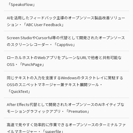
「SpeakoFlow」
AIを活用したフィードバック主導のオープンソース製品改善ソリュー
ション・「ABC User Feedback」
Screen StudioやCursorful等の代替として開発されたオープンソース
のスクリーンレコーダー・「Capptivo」
ローカルホストのWebアプリをプレーンなURLで他者と共有可能な
OSS・「PunchPage」
同じテキストの入力を支援するWindowsのタスクトレイに常駐する
OSSのスニペットマネージャー兼テキスト展開ツール・
「QuickText」
After Effects代替として開発されたオープンソースのAIネイティブな
モーショングラフィックアプリ・「Premation」
高速で見やすく効率的に作業できるオープンソースのターミナルファ
イルマネージャー・「superfile」