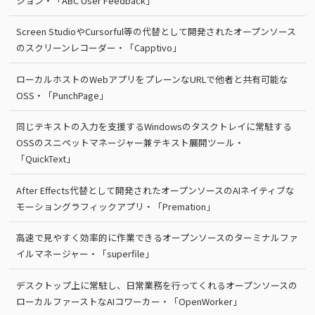
ション・「ABC User Feedback」
Screen StudioやCursorful等の代替として開発されたオープンソース
のスクリーンレコーダー・「Capptivo」
ローカルホストのWebアプリをプレーンなURLで他者と共有可能な
OSS・「PunchPage」
同じテキストの入力を支援するWindowsのタスクトレイに常駐する
OSSのスニペットマネージャー兼テキスト展開ツール・
「QuickText」
After Effects代替として開発されたオープンソースのAIネイティブな
モーショングラフィックアプリ・「Premation」
高速で見やすく効率的に作業できるオープンソースのターミナルファ
イルマネージャー・「superfile」
デスクトップ上に常駐し、日常業務を行ってくれるオープンソースの
ローカルファーストなAIコワーカー・「OpenWorker」