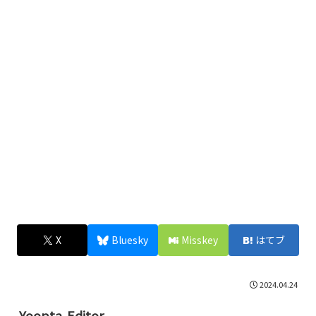
X
Bluesky
Misskey
はてブ
2024.04.24
Yoopta-Editor