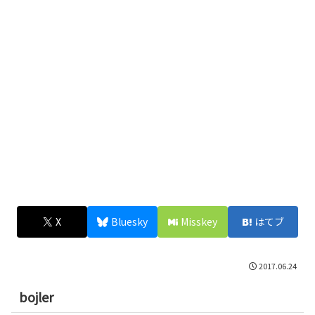
X
Bluesky
Misskey
はてブ
2017.06.24
bojler