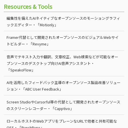
Resources & Tools
編集性を備えたAIネイティブなオープンソースのモーショングラフィ
ックエディター・「Motionly」
Framer代替として開発されたオープンソースのビジュアルWebサイ
トビルダー・「Revyme」
音声でテキスト入力や翻訳、文章校正、Web検索などが可能なオー
プンソースのデスクトップ向けAI音声アシスタント・
「SpeakoFlow」
AIを活用したフィードバック主導のオープンソース製品改善ソリュー
ション・「ABC User Feedback」
Screen StudioやCursorful等の代替として開発されたオープンソース
のスクリーンレコーダー・「Capptivo」
ローカルホストのWebアプリをプレーンなURLで他者と共有可能な
OSS・「PunchPage」