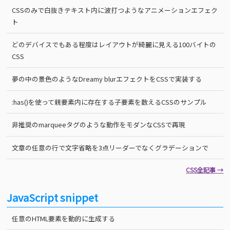
CSSのみで白抜きテキスト内に波打つようなアニメーションエフェク
ト
どのデバイスでもある程度はレイアウトが綺麗に見える100バイトの
CSS
夢の中の景色のようなDreamy blurエフェクトをCSSで実装する
:has()を使って親要素内に存在する子要素を数えるCSSのサンプル
非推奨のmarqueeタグのような動作をモダンなCSSで再現
文章の任意の行で文字省略を3点リーダーでなくグラデーションで
CSS全記事 →
JavaScript snippet
任意のHTML要素を動的に生成する