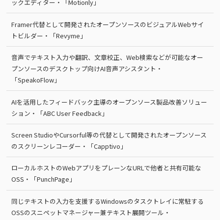
ックエディター・「Motionly」
Framer代替として開発されたオープンソースのビジュアルWebサイ
トビルダー・「Revyme」
音声でテキスト入力や翻訳、文章校正、Web検索などが可能なオー
プンソースのデスクトップ向けAI音声アシスタント・
「SpeakoFlow」
AIを活用したフィードバック主導のオープンソース製品改善ソリュー
ション・「ABC User Feedback」
Screen StudioやCursorful等の代替として開発されたオープンソース
のスクリーンレコーダー・「Capptivo」
ローカルホストのWebアプリをプレーンなURLで他者と共有可能な
OSS・「PunchPage」
同じテキストの入力を支援するWindowsのタスクトレイに常駐する
OSSのスニペットマネージャー兼テキスト展開ツール・