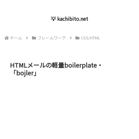
💡 kachibito.net
ホーム
フレームワーク
CSS/HTML
HTMLメールの軽量boilerplate・
「bojler」