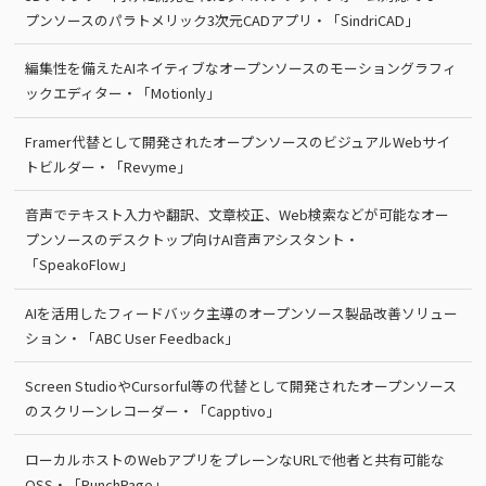
プンソースのパラトメリック3次元CADアプリ・「SindriCAD」
編集性を備えたAIネイティブなオープンソースのモーショングラフィ
ックエディター・「Motionly」
Framer代替として開発されたオープンソースのビジュアルWebサイ
トビルダー・「Revyme」
音声でテキスト入力や翻訳、文章校正、Web検索などが可能なオー
プンソースのデスクトップ向けAI音声アシスタント・
「SpeakoFlow」
AIを活用したフィードバック主導のオープンソース製品改善ソリュー
ション・「ABC User Feedback」
Screen StudioやCursorful等の代替として開発されたオープンソース
のスクリーンレコーダー・「Capptivo」
ローカルホストのWebアプリをプレーンなURLで他者と共有可能な
OSS・「PunchPage」