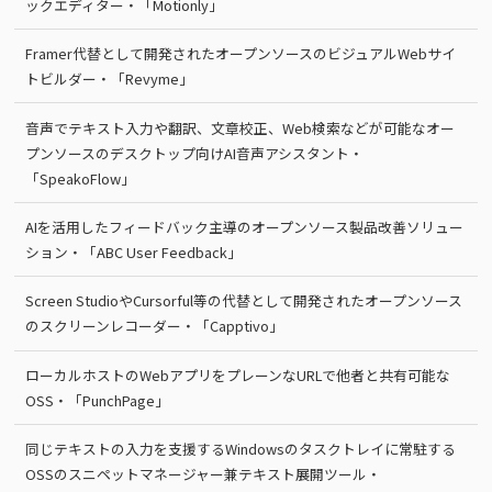
ックエディター・「Motionly」
Framer代替として開発されたオープンソースのビジュアルWebサイ
トビルダー・「Revyme」
音声でテキスト入力や翻訳、文章校正、Web検索などが可能なオー
プンソースのデスクトップ向けAI音声アシスタント・
「SpeakoFlow」
AIを活用したフィードバック主導のオープンソース製品改善ソリュー
ション・「ABC User Feedback」
Screen StudioやCursorful等の代替として開発されたオープンソース
のスクリーンレコーダー・「Capptivo」
ローカルホストのWebアプリをプレーンなURLで他者と共有可能な
OSS・「PunchPage」
同じテキストの入力を支援するWindowsのタスクトレイに常駐する
OSSのスニペットマネージャー兼テキスト展開ツール・