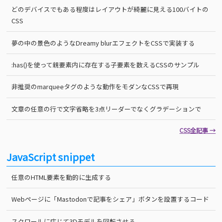
どのデバイスでもある程度はレイアウトが綺麗に見える100バイトの
CSS
夢の中の景色のようなDreamy blurエフェクトをCSSで実装する
:has()を使って親要素内に存在する子要素を数えるCSSのサンプル
非推奨のmarqueeタグのような動作をモダンなCSSで再現
文章の任意の行で文字省略を3点リーダーでなくグラデーションで
CSS全記事 →
JavaScript snippet
任意のHTML要素を動的に生成する
Webページに「Mastodonで記事をシェア」ボタンを設置するコード
スクロールに応じて3Dモデルを回転させる