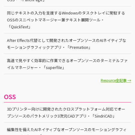
同じテキストの入力を支援するWindowsのタスクトレイに常駐する
OSSのスニペットマネージャー兼テキスト展開ツール・
「QuickText」
After Effects代替として開発されたオープンソースのAIネイティブな
モーショングラフィックアプリ・「Premation」
高速で見やすく効率的に作業できるオープンソースのターミナルファ
イルマネージャー・「superfile」
Resource全記事 →
OSS
3Dプリンター向けに開発されたクロスプラットフォーム対応でオー
プンソースのパラトメリック3次元CADアプリ・「SindriCAD」
編集性を備えたAIネイティブなオープンソースのモーショングラフィ