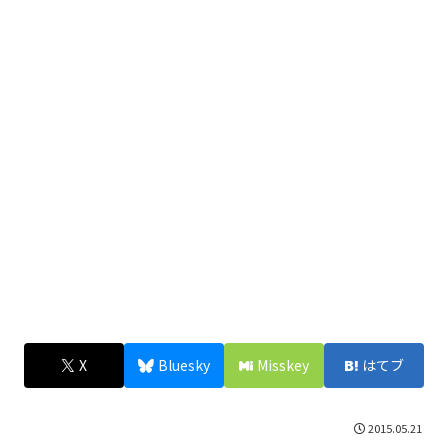
X
Bluesky
Misskey
はてブ
2015.05.21