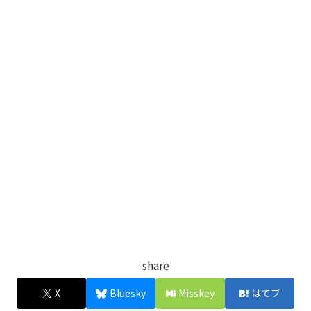
share
X
Bluesky
Misskey
はてブ