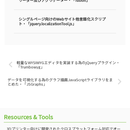
リーダー及びアグリゲーター・「fusion」
シングルページ向けのWebサイト他言語化スクリプ
ト・「jquery.localizationTool.js」
軽量なWYSIWYGエディタを実装する為のjQueryプラグイン・
「Trumbowyg」
データを可視化する為のグラフ描画JavaScriptライブラリをま
とめた・「JSGraphs」
Resources & Tools
3Dプリンター向けに開発されたクロスプラットフォーム対応でオー