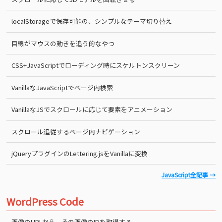
localStorageで保存可能の、シンプルなテーマ切り替え
目線がマウスの動きを追う的なやつ
CSS+JavaScriptでローディング時にスケルトンスクリーン
VanillaなJavaScriptでページ内検索
VanillaなJSでスクロールに応じて要素をアニメーション
スクロール追従するページ内ナビゲーション
jQueryプラグインのLettering.jsをVanillaに変換
JavaScript全記事 →
WordPress Code
画像のURLから、その画像のIDを取得する