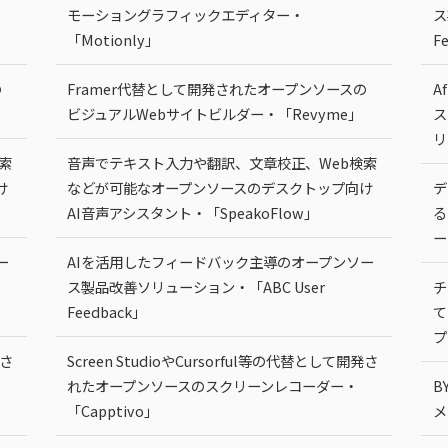
モーショングラフィックエディター・
ス
「Motionly」
F
の
Framer代替として開発されたオープンソースの
A
ビジュアルWebサイトビルダー・「Revyme」
ス
リ
索
音声でテキスト入力や翻訳、文章校正、Web検索
け
などが可能なオープンソースのデスクトップ向け
デ
AI音声アシスタント・「SpeakoFlow」
る
ー
ー
AIを活用したフィードバック主導のオープンソー
ス製品改善ソリューション・「ABC User
チ
Feedback」
て
プ
発さ
Screen StudioやCursorful等の代替として開発さ
れたオープンソースのスクリーンレコーダー・
B
「Capptivo」
メ