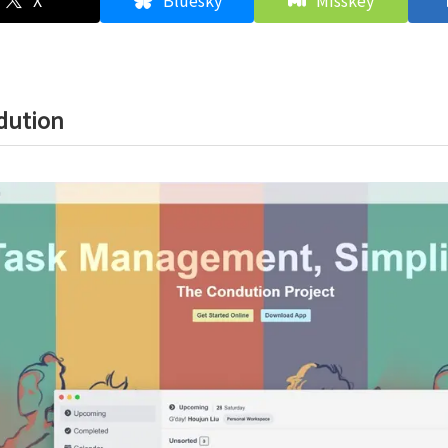
X
Bluesky
Misskey
dution