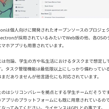
utionは個人向けに開発されたオープンソースのプロジ
lectronが採用されているみたいでWeb版の他、各OS
スマホアプリも用意されています。
スは勿論、学生の方や私生活におけるタスクまで想定し
す。タスク管理機能は最低限以上にしっかり備わってい
はまだありませんが他言語化にも対応されています。
たのはシリコンバレーを拠点とする学生チームだそうです
ホアプリのプラットフォームにも既に用意されているの
になってみてください。ライセンスはGPLとの事です。