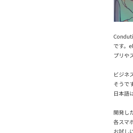
Cond
です。e
プリや
ビジネ
そうで
日本語
開発し
各スマ
お試し