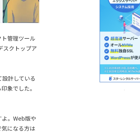
ェクト管理ツール
のデスクトップア
て設計している
る印象でした。
よ。Web版や
で気になる方は