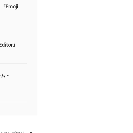
Emoji
itor」
テム・