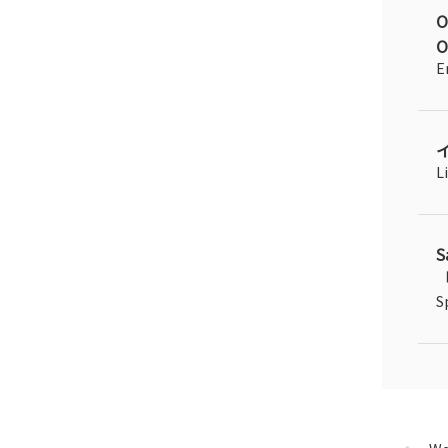
O
E
L
「
S