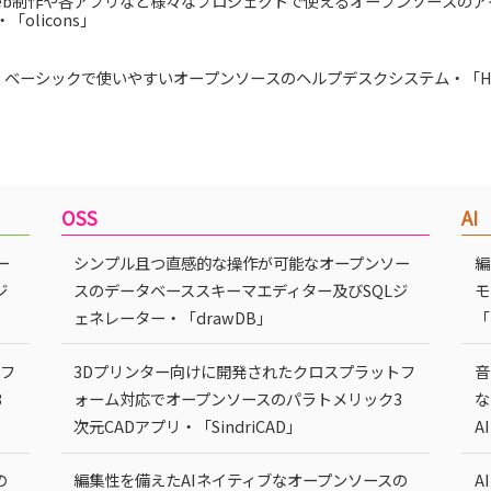
eb制作や各アプリなど様々なプロジェクトで使えるオープンソースのア
・「olicons」
ベーシックで使いやすいオープンソースのヘルプデスクシステム・「Hel
OSS
AI
ー
シンプル且つ直感的な操作が可能なオープンソー
編
ジ
スのデータベーススキーマエディター及びSQLジ
モ
ェネレーター・「drawDB」
「
トフ
3Dプリンター向けに開発されたクロスプラットフ
音
3
ォーム対応でオープンソースのパラトメリック3
な
次元CADアプリ・「SindriCAD」
A
の
編集性を備えたAIネイティブなオープンソースの
A