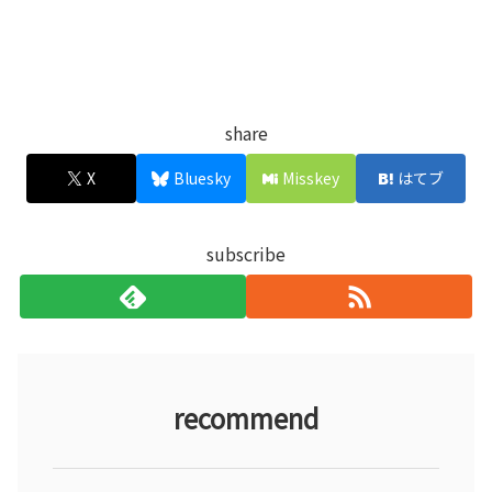
share
X
Bluesky
Misskey
はてブ
subscribe
recommend