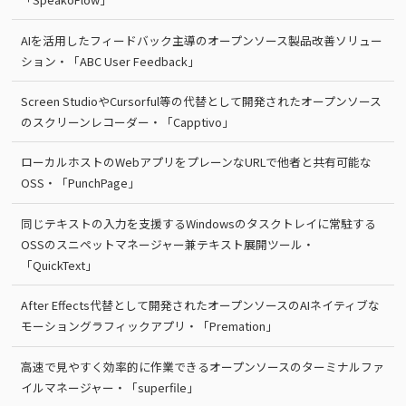
AIを活用したフィードバック主導のオープンソース製品改善ソリュー
ション・「ABC User Feedback」
Screen StudioやCursorful等の代替として開発されたオープンソース
のスクリーンレコーダー・「Capptivo」
ローカルホストのWebアプリをプレーンなURLで他者と共有可能な
OSS・「PunchPage」
同じテキストの入力を支援するWindowsのタスクトレイに常駐する
OSSのスニペットマネージャー兼テキスト展開ツール・
「QuickText」
After Effects代替として開発されたオープンソースのAIネイティブな
モーショングラフィックアプリ・「Premation」
高速で見やすく効率的に作業できるオープンソースのターミナルファ
イルマネージャー・「superfile」