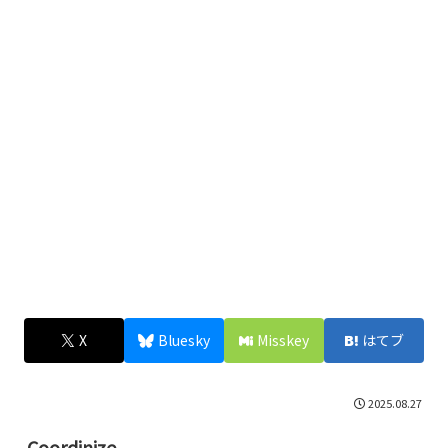
X
Bluesky
Misskey
はてブ
2025.08.27
Coordinize