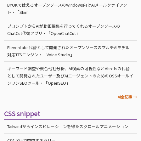
BYOKで使えるオープンソースのWindows向けAIメールクライアン
ト・「Skim」
プロンプトからAIが動画編集を行ってくれるオープンソースの
ChatCut代替アプリ・「OpenChatCut」
ElevenLabs代替として開発されたオープンソースのマルチAIモデル
対応TTSエンジン・「Voice Studio」
キーワード調査や競合他社分析、AI検索の可視性などAhrefsの代替
として開発されたユーザー及びAIエージェントのためのOSSオールイ
ンワンSEOツール・「OpenSEO」
AI全記事 →
CSS snippet
Tailwindからインスピレーションを得たスクロールアニメーション
CSSだけで開閉するツリー