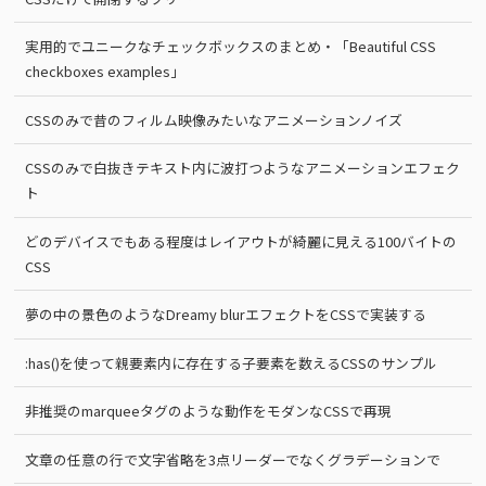
実用的でユニークなチェックボックスのまとめ・「Beautiful CSS
checkboxes examples」
CSSのみで昔のフィルム映像みたいなアニメーションノイズ
CSSのみで白抜きテキスト内に波打つようなアニメーションエフェク
ト
どのデバイスでもある程度はレイアウトが綺麗に見える100バイトの
CSS
夢の中の景色のようなDreamy blurエフェクトをCSSで実装する
:has()を使って親要素内に存在する子要素を数えるCSSのサンプル
非推奨のmarqueeタグのような動作をモダンなCSSで再現
文章の任意の行で文字省略を3点リーダーでなくグラデーションで