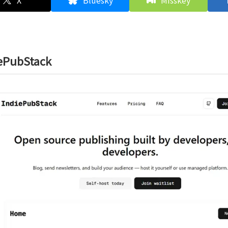
X
Bluesky
Misskey
ePubStack