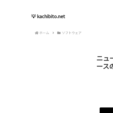
💡 kachibito.net
ホーム
ソフトウェア
ニュ
ースの