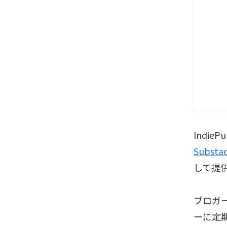
Indi
Substa
して提
ブロガ
ーに定