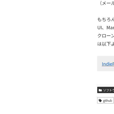
（メー
もちろ
UI、M
クロー
は以下
Indie
ソフト
github