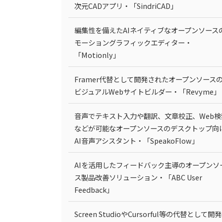
次元CADアプリ・「SindriCAD」
編集性を備えたAIネイティブなオープンソース
モーショングラフィックエディター・
「Motionly」
Framer代替として開発されたオープンソース
ビジュアルWebサイトビルダー・「Revyme」
音声でテキスト入力や翻訳、文章校正、Web検
などが可能なオープンソースのデスクトップ向
AI音声アシスタント・「SpeakoFlow」
AIを活用したフィードバック主導のオープンソ
ス製品改善ソリューション・「ABC User
Feedback」
Screen StudioやCursorful等の代替として開