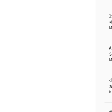
ネ
M
M
が
K