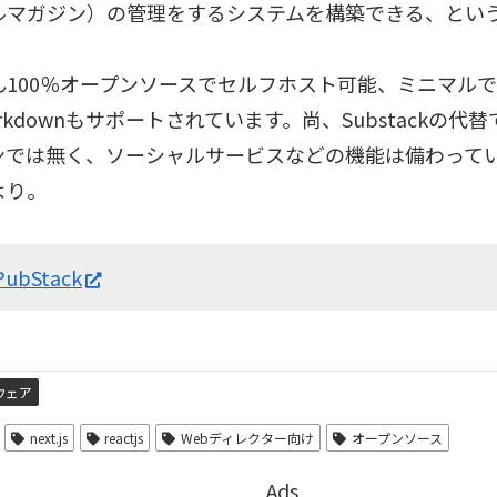
ルマガジン）の管理をするシステムを構築できる、とい
ん100％オープンソースでセルフホスト可能、ミニマル
arkdownもサポートされています。尚、Substackの
ンでは無く、ソーシャルサービスなどの機能は備わって
より。
PubStack
ウェア
next.js
reactjs
Webディレクター向け
オープンソース
Ads