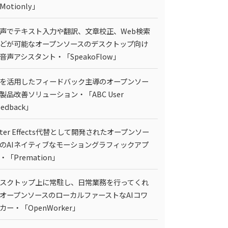
Motionly」
声でテキスト入力や翻訳、文章校正、Web検索
どが可能なオープンソースのデスクトップ向け
I音声アシスタント・「SpeakoFlow」
Iを活用したフィードバック主導のオープンソー
製品改善ソリューション・「ABC User
eedback」
fter Effects代替として開発されたオープンソー
のAIネイティブなモーショングラフィックアプ
・「Premation」
スクトップ上に常駐し、日常業務を行ってくれ
オープンソースのローカルファーストなAIコワ
カー・「OpenWorker」