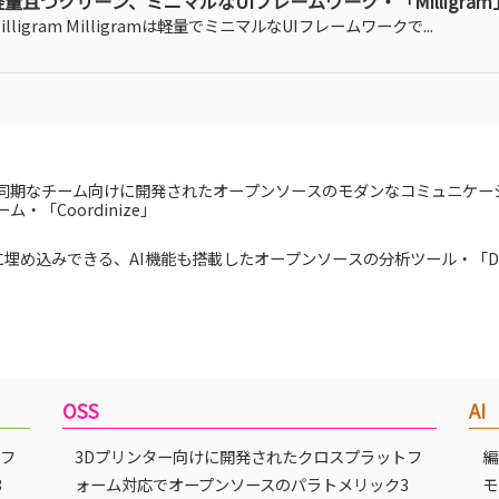
軽量且つクリーン、ミニマルなUIフレームワーク・「Milligram
illigram Milligramは軽量でミニマルなUIフレームワークで...
同期なチーム向けに開発されたオープンソースのモダンなコミュニケー
ーム・「Coordinize」
等に埋め込みできる、AI機能も搭載したオープンソースの分析ツール・「Dri
OSS
AI
トフ
3Dプリンター向けに開発されたクロスプラットフ
編
3
ォーム対応でオープンソースのパラトメリック3
モ