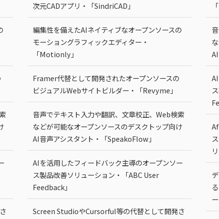
次元CADアプリ・「SindriCAD」
「
の
編集性を備えたAIネイティブなオープンソースの
音
モーショングラフィックエディター・
な
「Motionly」
A
の
Framer代替として開発されたオープンソースの
A
ビジュアルWebサイトビルダー・「Revyme」
ス
F
索
音声でテキスト入力や翻訳、文章校正、Web検索
け
などが可能なオープンソースのデスクトップ向け
A
AI音声アシスタント・「SpeakoFlow」
ス
リ
ー
AIを活用したフィードバック主導のオープンソー
ス製品改善ソリューション・「ABC User
デ
Feedback」
る
ー
発さ
Screen StudioやCursorful等の代替として開発さ