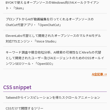
BYOKで使えるオープンソースのWindows向けAIメールクライアン
ト・「Skim」
プロンプトからAIが動画編集を行ってくれるオープンソースの
ChatCut代替アプリ・「OpenChatCut」
ElevenLabs代替として開発されたオープンソースのマルチAIモデル
対応TTSエンジン・「Voice Studio」
キーワード調査や競合他社分析、AI検索の可視性などAhrefsの代替
として開発されたユーザー及びAIエージェントのためのOSSオールイ
ンワンSEOツール・「OpenSEO」
AI全記事 →
CSS snippet
Tailwindからインスピレーションを得たスクロールアニメーション
CSSだけで開閉するツリー