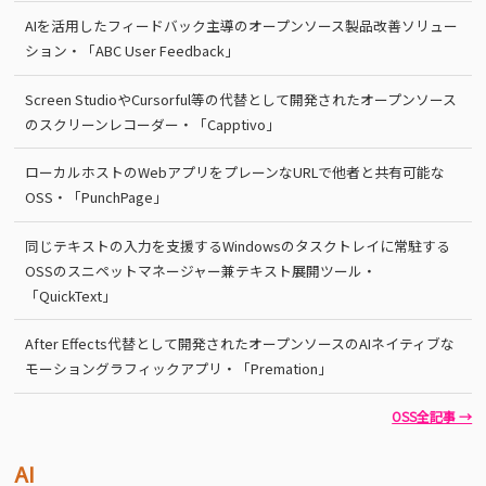
AIを活用したフィードバック主導のオープンソース製品改善ソリュー
ション・「ABC User Feedback」
Screen StudioやCursorful等の代替として開発されたオープンソース
のスクリーンレコーダー・「Capptivo」
ローカルホストのWebアプリをプレーンなURLで他者と共有可能な
OSS・「PunchPage」
同じテキストの入力を支援するWindowsのタスクトレイに常駐する
OSSのスニペットマネージャー兼テキスト展開ツール・
「QuickText」
After Effects代替として開発されたオープンソースのAIネイティブな
モーショングラフィックアプリ・「Premation」
OSS全記事 →
AI