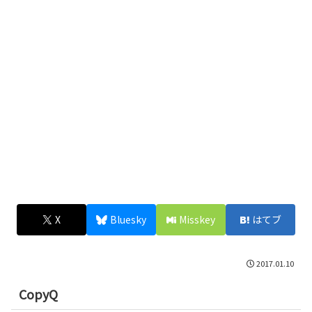
X
Bluesky
Misskey
はてブ
2017.01.10
CopyQ