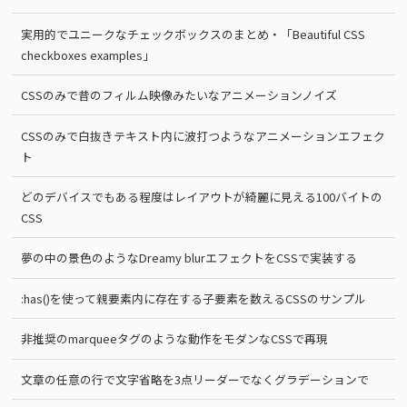
実用的でユニークなチェックボックスのまとめ・「Beautiful CSS
checkboxes examples」
CSSのみで昔のフィルム映像みたいなアニメーションノイズ
CSSのみで白抜きテキスト内に波打つようなアニメーションエフェク
ト
どのデバイスでもある程度はレイアウトが綺麗に見える100バイトの
CSS
夢の中の景色のようなDreamy blurエフェクトをCSSで実装する
:has()を使って親要素内に存在する子要素を数えるCSSのサンプル
非推奨のmarqueeタグのような動作をモダンなCSSで再現
文章の任意の行で文字省略を3点リーダーでなくグラデーションで