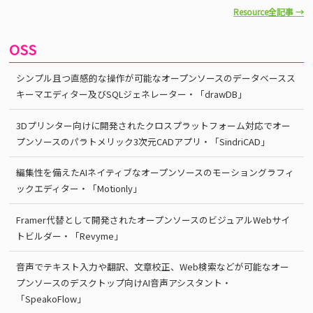
Resource全記事 →
OSS
シンプル且つ直感的な操作が可能なオープンソースのデータベースス
キーマエディター及びSQLジェネレーター・「drawDB」
3Dプリンター向けに開発されたクロスプラットフォーム対応でオー
プンソースのパラトメリック3次元CADアプリ・「SindriCAD」
編集性を備えたAIネイティブなオープンソースのモーショングラフィ
ックエディター・「Motionly」
Framer代替として開発されたオープンソースのビジュアルWebサイ
トビルダー・「Revyme」
音声でテキスト入力や翻訳、文章校正、Web検索などが可能なオー
プンソースのデスクトップ向けAI音声アシスタント・
「SpeakoFlow」