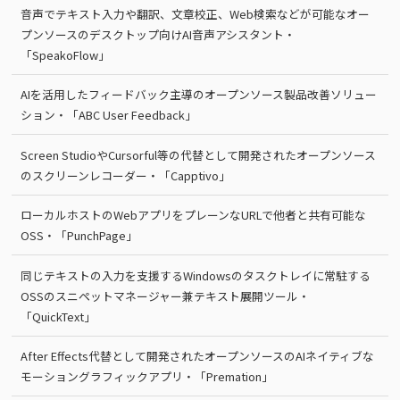
音声でテキスト入力や翻訳、文章校正、Web検索などが可能なオー
プンソースのデスクトップ向けAI音声アシスタント・
「SpeakoFlow」
AIを活用したフィードバック主導のオープンソース製品改善ソリュー
ション・「ABC User Feedback」
Screen StudioやCursorful等の代替として開発されたオープンソース
のスクリーンレコーダー・「Capptivo」
ローカルホストのWebアプリをプレーンなURLで他者と共有可能な
OSS・「PunchPage」
同じテキストの入力を支援するWindowsのタスクトレイに常駐する
OSSのスニペットマネージャー兼テキスト展開ツール・
「QuickText」
After Effects代替として開発されたオープンソースのAIネイティブな
モーショングラフィックアプリ・「Premation」