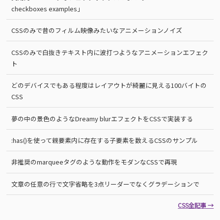
checkboxes examples」
CSSのみで昔のフィルム映像みたいなアニメーションノイズ
CSSのみで白抜きテキスト内に波打つようなアニメーションエフェク
ト
どのデバイスでもある程度はレイアウトが綺麗に見える100バイトの
CSS
夢の中の景色のようなDreamy blurエフェクトをCSSで実装する
:has()を使って親要素内に存在する子要素を数えるCSSのサンプル
非推奨のmarqueeタグのような動作をモダンなCSSで再現
文章の任意の行で文字省略を3点リーダーでなくグラデーションで
CSS全記事 →