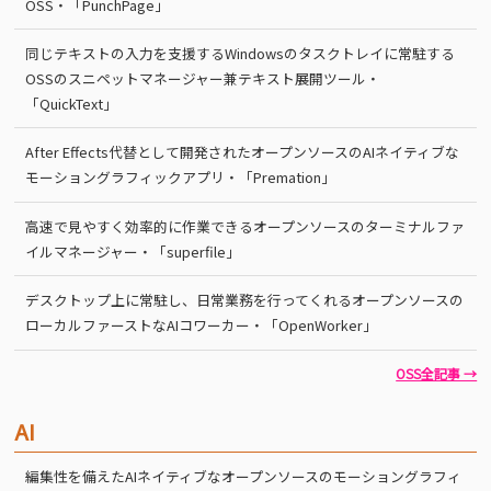
OSS・「PunchPage」
同じテキストの入力を支援するWindowsのタスクトレイに常駐する
OSSのスニペットマネージャー兼テキスト展開ツール・
「QuickText」
After Effects代替として開発されたオープンソースのAIネイティブな
モーショングラフィックアプリ・「Premation」
高速で見やすく効率的に作業できるオープンソースのターミナルファ
イルマネージャー・「superfile」
デスクトップ上に常駐し、日常業務を行ってくれるオープンソースの
ローカルファーストなAIコワーカー・「OpenWorker」
OSS全記事 →
AI
編集性を備えたAIネイティブなオープンソースのモーショングラフィ