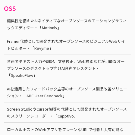
OSS
編集性を備えたAIネイティブなオープンソースのモーショングラフィ
ックエディター・「Motionly」
Framer代替として開発されたオープンソースのビジュアルWebサイ
トビルダー・「Revyme」
音声でテキスト入力や翻訳、文章校正、Web検索などが可能なオー
プンソースのデスクトップ向けAI音声アシスタント・
「SpeakoFlow」
AIを活用したフィードバック主導のオープンソース製品改善ソリュー
ション・「ABC User Feedback」
Screen StudioやCursorful等の代替として開発されたオープンソース
のスクリーンレコーダー・「Capptivo」
ローカルホストのWebアプリをプレーンなURLで他者と共有可能な