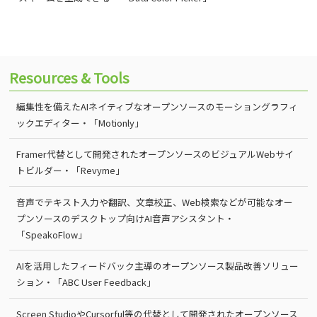
Resources & Tools
編集性を備えたAIネイティブなオープンソースのモーショングラフィ
ックエディター・「Motionly」
Framer代替として開発されたオープンソースのビジュアルWebサイ
トビルダー・「Revyme」
音声でテキスト入力や翻訳、文章校正、Web検索などが可能なオー
プンソースのデスクトップ向けAI音声アシスタント・
「SpeakoFlow」
AIを活用したフィードバック主導のオープンソース製品改善ソリュー
ション・「ABC User Feedback」
Screen StudioやCursorful等の代替として開発されたオープンソース