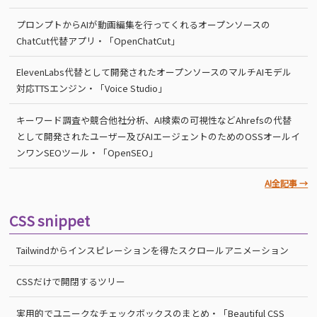
プロンプトからAIが動画編集を行ってくれるオープンソースの
ChatCut代替アプリ・「OpenChatCut」
ElevenLabs代替として開発されたオープンソースのマルチAIモデル
対応TTSエンジン・「Voice Studio」
キーワード調査や競合他社分析、AI検索の可視性などAhrefsの代替
として開発されたユーザー及びAIエージェントのためのOSSオールイ
ンワンSEOツール・「OpenSEO」
AI全記事 →
CSS snippet
Tailwindからインスピレーションを得たスクロールアニメーション
CSSだけで開閉するツリー
実用的でユニークなチェックボックスのまとめ・「Beautiful CSS