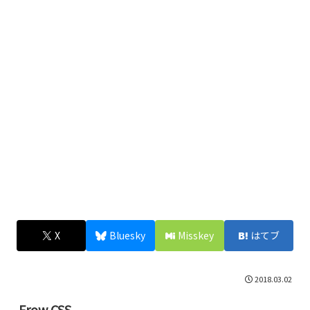
X
Bluesky
Misskey
はてブ
2018.03.02
Frow CSS