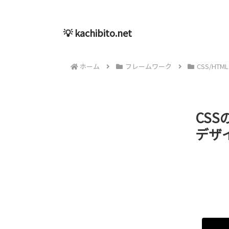
💡 kachibito.net
ホーム
フレームワーク
CSS/HTML
CS
デザイン