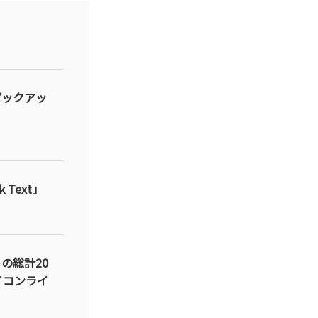
ピックアッ
 Text」
トの総計20
イコンライ