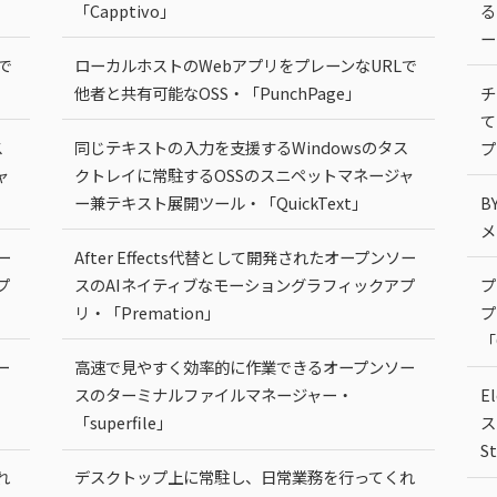
「Capptivo」
る
ー
で
ローカルホストのWebアプリをプレーンなURLで
他者と共有可能なOSS・「PunchPage」
チ
て
ス
同じテキストの入力を支援するWindowsのタス
プ
ャ
クトレイに常駐するOSSのスニペットマネージャ
ー兼テキスト展開ツール・「QuickText」
B
メ
ー
After Effects代替として開発されたオープンソー
プ
スのAIネイティブなモーショングラフィックアプ
プ
リ・「Premation」
プ
「
ー
高速で見やすく効率的に作業できるオープンソー
スのターミナルファイルマネージャー・
E
「superfile」
ス
S
れ
デスクトップ上に常駐し、日常業務を行ってくれ