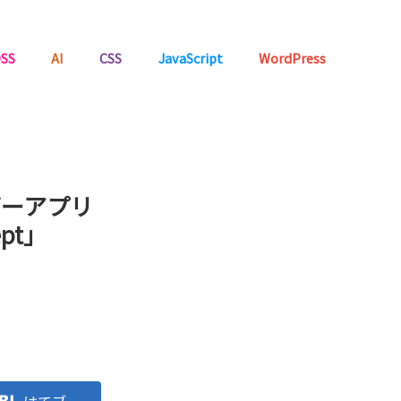
SS
AI
CSS
JavaScript
WordPress
ダーアプリ
ept」