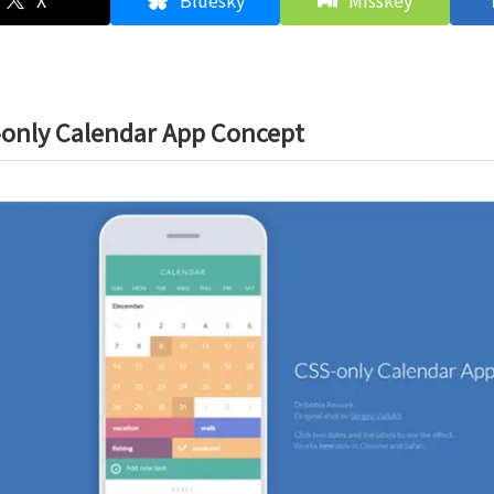
X
Bluesky
Misskey
only Calendar App Concept