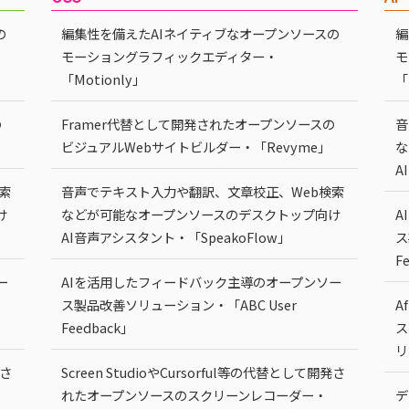
の
編集性を備えたAIネイティブなオープンソースの
編
モーショングラフィックエディター・
モ
「Motionly」
「
の
Framer代替として開発されたオープンソースの
音
ビジュアルWebサイトビルダー・「Revyme」
な
A
索
音声でテキスト入力や翻訳、文章校正、Web検索
け
などが可能なオープンソースのデスクトップ向け
A
AI音声アシスタント・「SpeakoFlow」
ス
F
ー
AIを活用したフィードバック主導のオープンソー
ス製品改善ソリューション・「ABC User
A
Feedback」
ス
リ
発さ
Screen StudioやCursorful等の代替として開発さ
れたオープンソースのスクリーンレコーダー・
デ