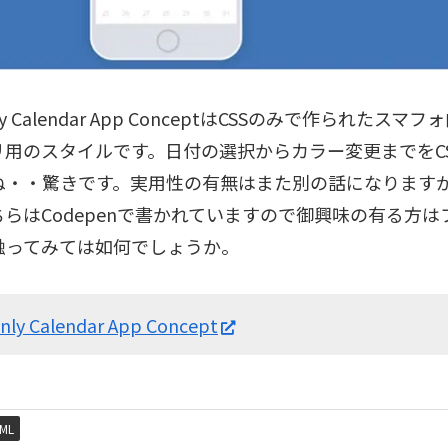
nly Calendar App ConceptはCSSのみで作られたス
リ用のスタイルです。日付の選択からカラー変更までをC
ね・・驚きです。実用性の有無はまた別の話になります
ちらはCodepenで書かれていますので御興味の有る方
触ってみては如何でしょうか。
nly Calendar App Concept
ML