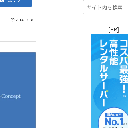
はてブ
2014.12.18
[PR]