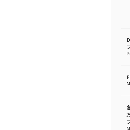
P
E
M
M