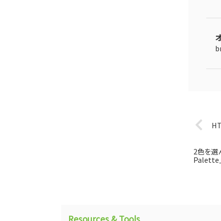
b
H
2色を選
Palett
Resources & Tools