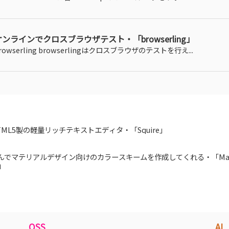
オンラインでクロスブラウザテスト・「browserling」
rowserling browserlingはクロスブラウザのテストを行え...
TML5製の軽量リッチテキストエディタ・「Squire」
んでマテリアルデザイン向けのカラースキームを作成してくれる・「Mate
e」
OSS
AI