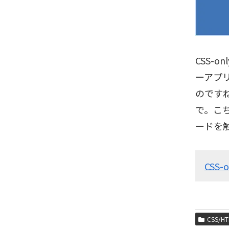
CSS-o
ーアプ
のです
で。こ
ードを
CSS-o
CSS/HT