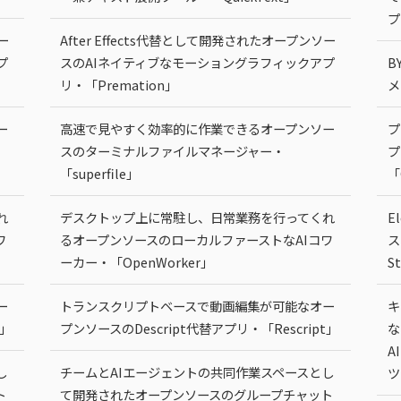
プ
ー
After Effects代替として開発されたオープンソー
プ
スのAIネイティブなモーショングラフィックアプ
B
リ・「Premation」
メ
ー
高速で見やすく効率的に作業できるオープンソー
プ
スのターミナルファイルマネージャー・
プ
「superfile」
「
れ
デスクトップ上に常駐し、日常業務を行ってくれ
E
ワ
るオープンソースのローカルファーストなAIコワ
ス
ーカー・「OpenWorker」
S
ー
トランスクリプトベースで動画編集が可能なオー
キ
t」
プンソースのDescript代替アプリ・「Rescript」
な
A
し
チームとAIエージェントの共同作業スペースとし
ツ
ト
て開発されたオープンソースのグループチャット