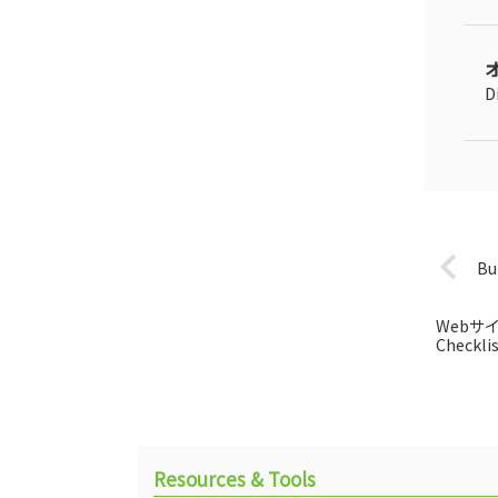
オ
D
B
Webサ
Checkli
Resources & Tools