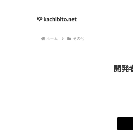
💡 kachibito.net
ホーム
その他
開発者