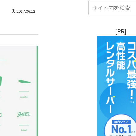
2017.06.12
[PR]