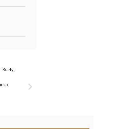
Buefy」
nch