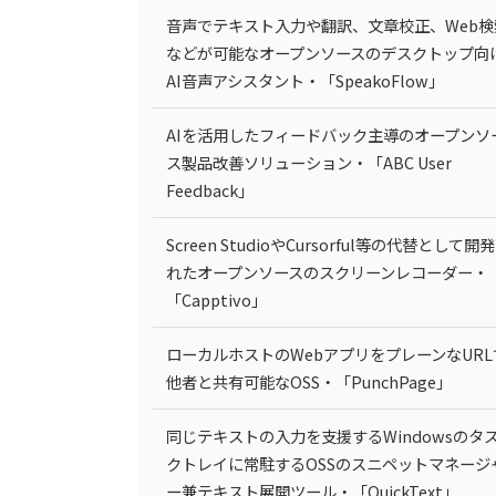
音声でテキスト入力や翻訳、文章校正、Web検
などが可能なオープンソースのデスクトップ向
AI音声アシスタント・「SpeakoFlow」
AIを活用したフィードバック主導のオープンソ
ス製品改善ソリューション・「ABC User
Feedback」
Screen StudioやCursorful等の代替として開
れたオープンソースのスクリーンレコーダー・
「Capptivo」
ローカルホストのWebアプリをプレーンなURL
他者と共有可能なOSS・「PunchPage」
同じテキストの入力を支援するWindowsのタ
クトレイに常駐するOSSのスニペットマネージ
ー兼テキスト展開ツール・「QuickText」