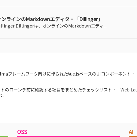
ンラインのMarkdownエディタ・「Dillinger」
illinger Dillingerは、オンラインのMarkdownエディ...
ulmaフレームワーク向けに作られたVue.jsベースのUIコンポーネント・「
イトのローンチ前に確認する項目をまとめたチェックリスト・「Web Lau
st」
OSS
AI