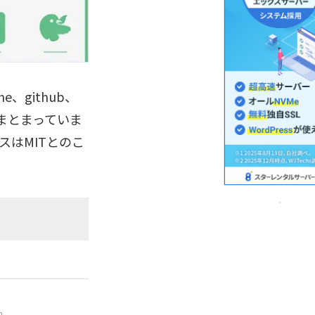
e、github、
がまとまっていま
スはMITとのこ