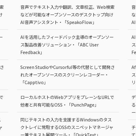
索
音声でテキスト入力や翻訳、文章校正、Web検索
音
け
などが可能なオープンソースのデスクトップ向け
な
AI音声アシスタント・「SpeakoFlow」
A
ー
AIを活用したフィードバック主導のオープンソー
A
ス製品改善ソリューション・「ABC User
ス
Feedback」
F
発さ
Screen StudioやCursorful等の代替として開発さ
A
れたオープンソースのスクリーンレコーダー・
ス
「Capptivo」
リ
で
ローカルホストのWebアプリをプレーンなURLで
デ
他者と共有可能なOSS・「PunchPage」
る
ー
ス
同じテキストの入力を支援するWindowsのタス
ャ
クトレイに常駐するOSSのスニペットマネージャ
チ
ー兼テキスト展開ツール・「QuickText」
て