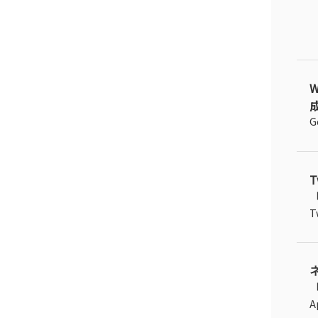
成
G
「
T
「
A