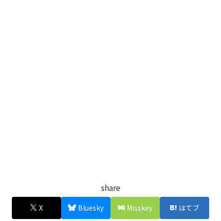
share
X
Bluesky
Misskey
はてブ