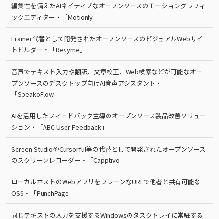
編集性を備えたAIネイティブなオープンソースのモーショングラフィ
ックエディター・「Motionly」
Framer代替として開発されたオープンソースのビジュアルWebサイ
トビルダー・「Revyme」
音声でテキスト入力や翻訳、文章校正、Web検索などが可能なオー
プンソースのデスクトップ向けAI音声アシスタント・
「SpeakoFlow」
AIを活用したフィードバック主導のオープンソース製品改善ソリュー
ション・「ABC User Feedback」
Screen StudioやCursorful等の代替として開発されたオープンソース
のスクリーンレコーダー・「Capptivo」
ローカルホストのWebアプリをプレーンなURLで他者と共有可能な
OSS・「PunchPage」
同じテキストの入力を支援するWindowsのタスクトレイに常駐する