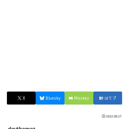
X
Bluesky
Misskey
はてブ
2013.08.17
devthemez