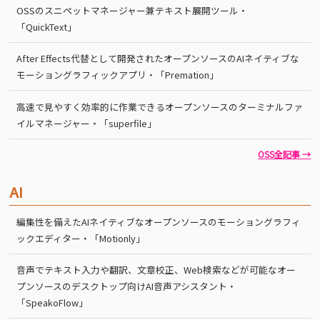
OSSのスニペットマネージャー兼テキスト展開ツール・
「QuickText」
After Effects代替として開発されたオープンソースのAIネイティブな
モーショングラフィックアプリ・「Premation」
高速で見やすく効率的に作業できるオープンソースのターミナルファ
イルマネージャー・「superfile」
OSS全記事 →
AI
編集性を備えたAIネイティブなオープンソースのモーショングラフィ
ックエディター・「Motionly」
音声でテキスト入力や翻訳、文章校正、Web検索などが可能なオー
プンソースのデスクトップ向けAI音声アシスタント・
「SpeakoFlow」