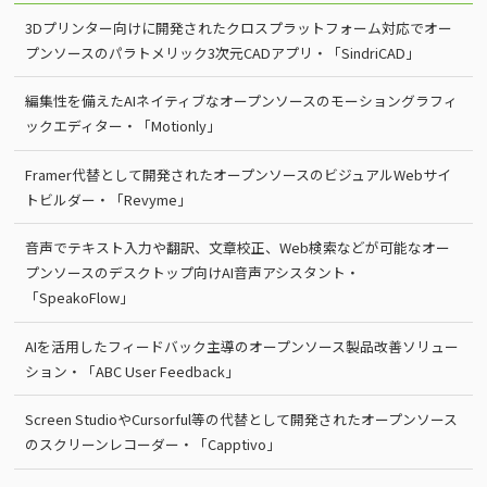
3Dプリンター向けに開発されたクロスプラットフォーム対応でオー
プンソースのパラトメリック3次元CADアプリ・「SindriCAD」
編集性を備えたAIネイティブなオープンソースのモーショングラフィ
ックエディター・「Motionly」
Framer代替として開発されたオープンソースのビジュアルWebサイ
トビルダー・「Revyme」
音声でテキスト入力や翻訳、文章校正、Web検索などが可能なオー
プンソースのデスクトップ向けAI音声アシスタント・
「SpeakoFlow」
AIを活用したフィードバック主導のオープンソース製品改善ソリュー
ション・「ABC User Feedback」
Screen StudioやCursorful等の代替として開発されたオープンソース
のスクリーンレコーダー・「Capptivo」