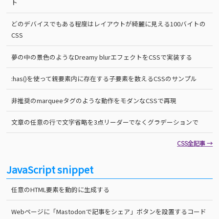
ト
どのデバイスでもある程度はレイアウトが綺麗に見える100バイトの
CSS
夢の中の景色のようなDreamy blurエフェクトをCSSで実装する
:has()を使って親要素内に存在する子要素を数えるCSSのサンプル
非推奨のmarqueeタグのような動作をモダンなCSSで再現
文章の任意の行で文字省略を3点リーダーでなくグラデーションで
CSS全記事 →
JavaScript snippet
任意のHTML要素を動的に生成する
Webページに「Mastodonで記事をシェア」ボタンを設置するコード