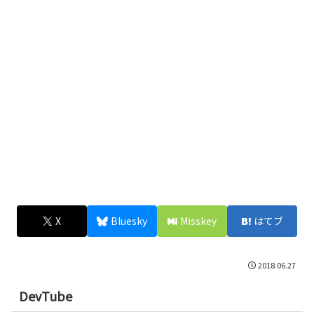
X
Bluesky
Misskey
はてブ
2018.06.27
DevTube