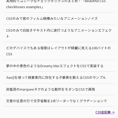
実用的でユニークなチェックボックスのまとめ・「Beautiful CSS
checkboxes examples」
CSSのみで昔のフィルム映像みたいなアニメーションノイズ
CSSのみで白抜きテキスト内に波打つようなアニメーションエフェク
ト
どのデバイスでもある程度はレイアウトが綺麗に見える100バイトの
CSS
夢の中の景色のようなDreamy blurエフェクトをCSSで実装する
:has()を使って親要素内に存在する子要素を数えるCSSのサンプル
非推奨のmarqueeタグのような動作をモダンなCSSで再現
文章の任意の行で文字省略を3点リーダーでなくグラデーションで
CSS全記事 →