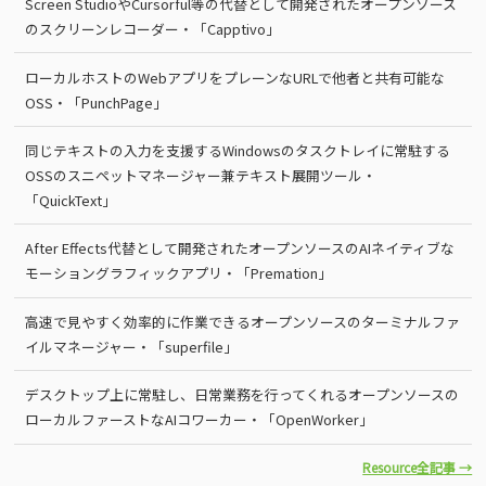
Screen StudioやCursorful等の代替として開発されたオープンソース
のスクリーンレコーダー・「Capptivo」
ローカルホストのWebアプリをプレーンなURLで他者と共有可能な
OSS・「PunchPage」
同じテキストの入力を支援するWindowsのタスクトレイに常駐する
OSSのスニペットマネージャー兼テキスト展開ツール・
「QuickText」
After Effects代替として開発されたオープンソースのAIネイティブな
モーショングラフィックアプリ・「Premation」
高速で見やすく効率的に作業できるオープンソースのターミナルファ
イルマネージャー・「superfile」
デスクトップ上に常駐し、日常業務を行ってくれるオープンソースの
ローカルファーストなAIコワーカー・「OpenWorker」
Resource全記事 →