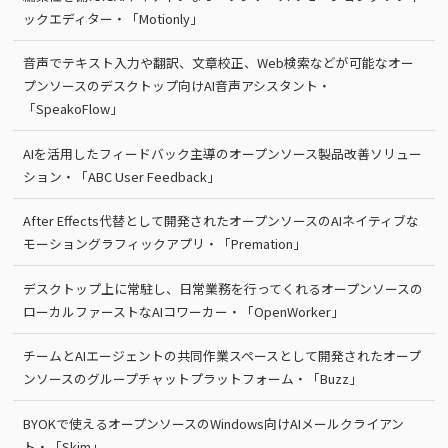
ックエディター・「Motionly」
音声でテキスト入力や翻訳、文章校正、Web検索などが可能なオー
プンソースのデスクトップ向けAI音声アシスタント・
「SpeakoFlow」
AIを活用したフィードバック主導のオープンソース製品改善ソリュー
ション・「ABC User Feedback」
After Effects代替として開発されたオープンソースのAIネイティブな
モーショングラフィックアプリ・「Premation」
デスクトップ上に常駐し、日常業務を行ってくれるオープンソースの
ローカルファーストなAIコワーカー・「OpenWorker」
チームとAIエージェントの共同作業スペースとして開発されたオープ
ンソースのグループチャットプラットフォーム・「Buzz」
BYOKで使えるオープンソースのWindows向けAIメールクライアン
ト・「Skim」