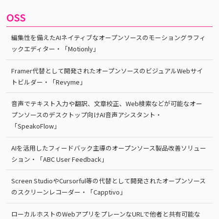
OSS
編集性を備えたAIネイティブなオープンソースのモーショングラフィ
ックエディター・「Motionly」
Framer代替として開発されたオープンソースのビジュアルWebサイ
トビルダー・「Revyme」
音声でテキスト入力や翻訳、文章校正、Web検索などが可能なオー
プンソースのデスクトップ向けAI音声アシスタント・
「SpeakoFlow」
AIを活用したフィードバック主導のオープンソース製品改善ソリュー
ション・「ABC User Feedback」
Screen StudioやCursorful等の代替として開発されたオープンソース
のスクリーンレコーダー・「Capptivo」
ローカルホストのWebアプリをプレーンなURLで他者と共有可能な