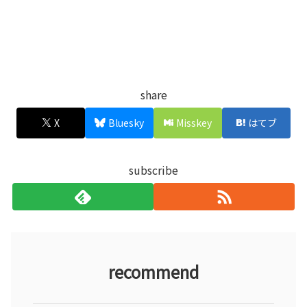
share
X
Bluesky
Misskey
はてブ
subscribe
recommend