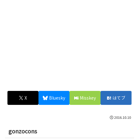
X
Bluesky
Misskey
はてブ
2016.10.10
gonzocons