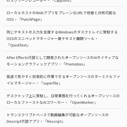
のスクリーンレコーダー・「Capptivo」
ローカルホストのWebアプリをプレーンなURLで他者と共有可能な
OSS・「PunchPage」
同じテキストの入力を支援するWindowsのタスクトレイに常駐する
OSSのスニペットマネージャー兼テキスト展開ツール・
「QuickText」
After Effects代替として開発されたオープンソースのAIネイティブな
モーショングラフィックアプリ・「Premation」
高速で見やすく効率的に作業できるオープンソースのターミナルファ
イルマネージャー・「superfile」
デスクトップ上に常駐し、日常業務を行ってくれるオープンソースの
ローカルファーストなAIコワーカー・「OpenWorker」
トランスクリプトベースで動画編集が可能なオープンソースの
Descript代替アプリ・「Rescript」