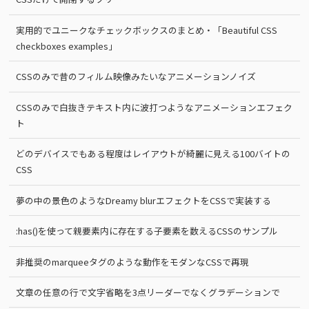
実用的でユニークなチェックボックスのまとめ・「Beautiful CSS
checkboxes examples」
CSSのみで昔のフィルム映像みたいなアニメーションノイズ
CSSのみで白抜きテキスト内に波打つようなアニメーションエフェク
ト
どのデバイスでもある程度はレイアウトが綺麗に見える100バイトの
CSS
夢の中の景色のようなDreamy blurエフェクトをCSSで実装する
:has()を使って親要素内に存在する子要素を数えるCSSのサンプル
非推奨のmarqueeタグのような動作をモダンなCSSで再現
文章の任意の行で文字省略を3点リーダーでなくグラデーションで