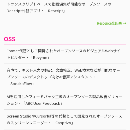
トランスクリプトベースで動画編集が可能なオープンソースの
Descript代替アプリ・「Rescript」
Resource全記事 →
OSS
Framer代替として開発されたオープンソースのビジュアルWebサイ
トビルダー・「Revyme」
音声でテキスト入力や翻訳、文章校正、Web検索などが可能なオー
プンソースのデスクトップ向けAI音声アシスタント・
「SpeakoFlow」
AIを活用したフィードバック主導のオープンソース製品改善ソリュー
ション・「ABC User Feedback」
Screen StudioやCursorful等の代替として開発されたオープンソース
のスクリーンレコーダー・「Capptivo」