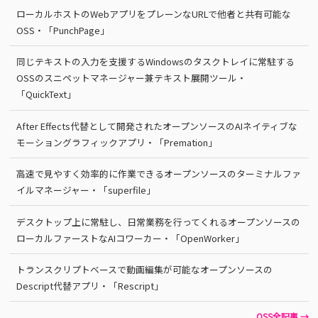
ローカルホストのWebアプリをプレーンなURLで他者と共有可能な
OSS・「PunchPage」
同じテキストの入力を支援するWindowsのタスクトレイに常駐する
OSSのスニペットマネージャー兼テキスト展開ツール・
「QuickText」
After Effects代替として開発されたオープンソースのAIネイティブな
モーショングラフィックアプリ・「Premation」
高速で見やすく効率的に作業できるオープンソースのターミナルファ
イルマネージャー・「superfile」
デスクトップ上に常駐し、日常業務を行ってくれるオープンソースの
ローカルファーストなAIコワーカー・「OpenWorker」
トランスクリプトベースで動画編集が可能なオープンソースの
Descript代替アプリ・「Rescript」
OSS全記事 →