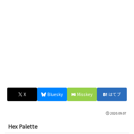
X
Bluesky
Misskey
はてブ
2020.09.07
Hex Palette