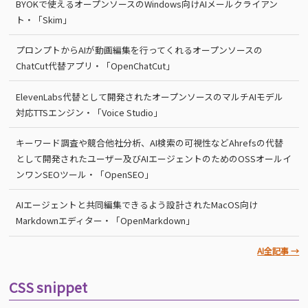
BYOKで使えるオープンソースのWindows向けAIメールクライアン
ト・「Skim」
プロンプトからAIが動画編集を行ってくれるオープンソースの
ChatCut代替アプリ・「OpenChatCut」
ElevenLabs代替として開発されたオープンソースのマルチAIモデル
対応TTSエンジン・「Voice Studio」
キーワード調査や競合他社分析、AI検索の可視性などAhrefsの代替
として開発されたユーザー及びAIエージェントのためのOSSオールイ
ンワンSEOツール・「OpenSEO」
AIエージェントと共同編集できるよう設計されたMacOS向け
Markdownエディター・「OpenMarkdown」
AI全記事 →
CSS snippet