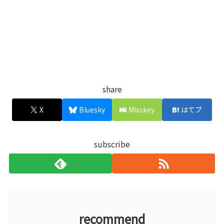
share
X
Bluesky
Misskey
はてブ
subscribe
recommend