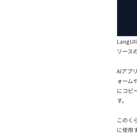
Lang
ソース
AIアプ
ォーム
にコピ
す。
このくら
に使用