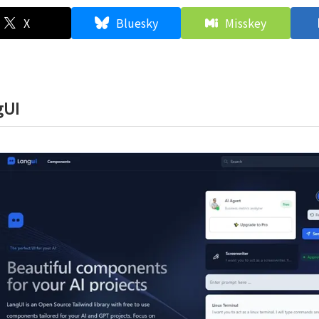
X
Bluesky
Misskey
gUI