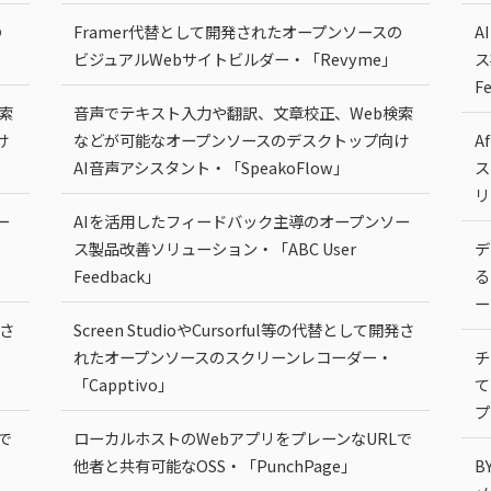
の
Framer代替として開発されたオープンソースの
A
ビジュアルWebサイトビルダー・「Revyme」
ス
F
索
音声でテキスト入力や翻訳、文章校正、Web検索
け
などが可能なオープンソースのデスクトップ向け
A
AI音声アシスタント・「SpeakoFlow」
ス
リ
ー
AIを活用したフィードバック主導のオープンソー
ス製品改善ソリューション・「ABC User
デ
Feedback」
る
ー
発さ
Screen StudioやCursorful等の代替として開発さ
れたオープンソースのスクリーンレコーダー・
チ
「Capptivo」
て
プ
で
ローカルホストのWebアプリをプレーンなURLで
他者と共有可能なOSS・「PunchPage」
B