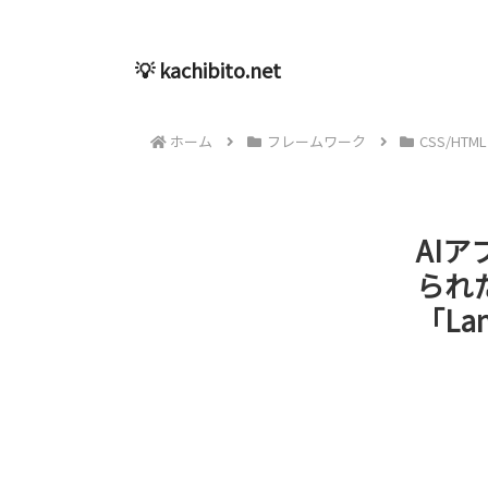
💡 kachibito.net
ホーム
フレームワーク
CSS/HTML
AIア
られ
「La