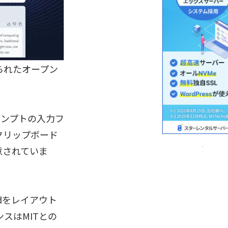
作られたオープン
ロンプトの入力フ
クリップボード
意されていま
dをレイアウト
スはMITとの