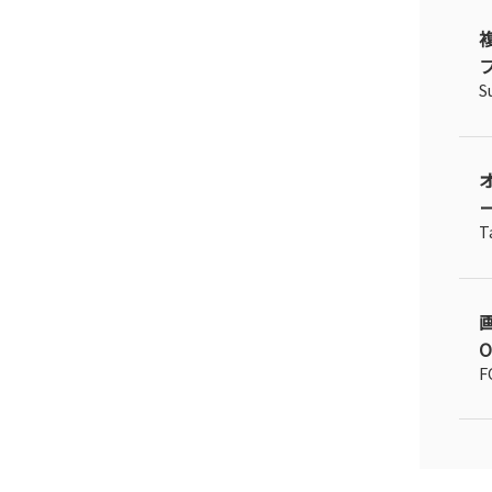
フ
S
ー
T
O
F