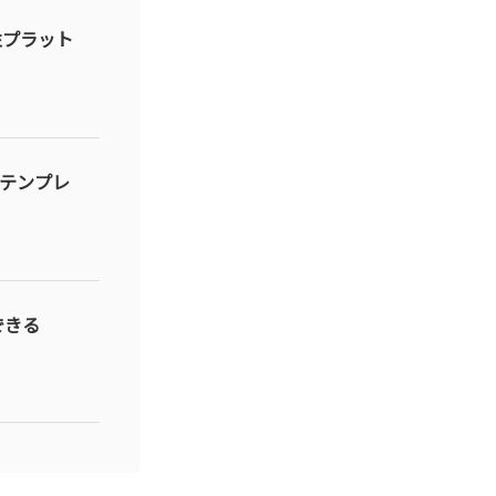
性プラット
面テンプレ
できる