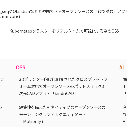
ogseqやObsidianなどと連携できるオープンソースの「後で読む」アプ
Omnivore」
Kubernetesクラスターをリアルタイムで可視化する為のOSS・「K
OSS
AI
トフ
3Dプリンター向けに開発されたクロスプラットフ
編
3
ォーム対応でオープンソースのパラトメリック3
モ
次元CADアプリ・「SindriCAD」
「
の
編集性を備えたAIネイティブなオープンソースの
音
モーショングラフィックエディター・
な
「Motionly」
A