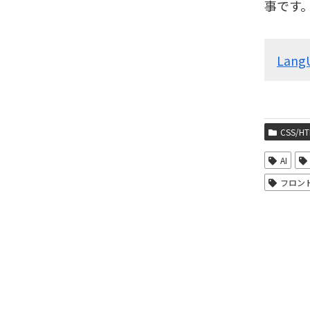
事です
Lang
CSS/HT
AI
フロン