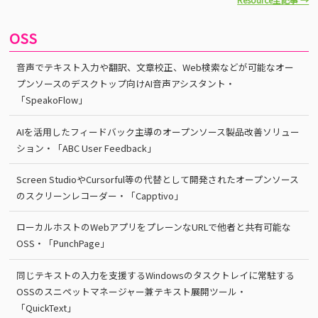
OSS
音声でテキスト入力や翻訳、文章校正、Web検索などが可能なオー
プンソースのデスクトップ向けAI音声アシスタント・
「SpeakoFlow」
AIを活用したフィードバック主導のオープンソース製品改善ソリュー
ション・「ABC User Feedback」
Screen StudioやCursorful等の代替として開発されたオープンソース
のスクリーンレコーダー・「Capptivo」
ローカルホストのWebアプリをプレーンなURLで他者と共有可能な
OSS・「PunchPage」
同じテキストの入力を支援するWindowsのタスクトレイに常駐する
OSSのスニペットマネージャー兼テキスト展開ツール・
「QuickText」