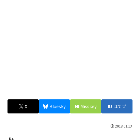
X
Bluesky
Misskey
はてブ
2018.01.13
lit