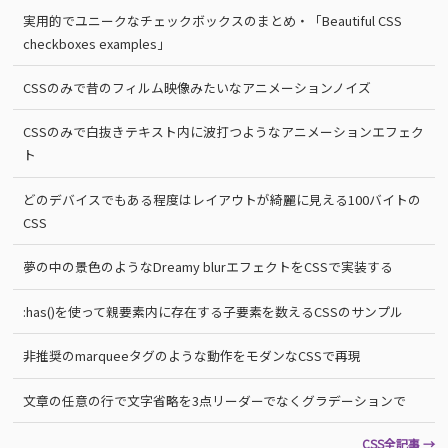
実用的でユニークなチェックボックスのまとめ・「Beautiful CSS
checkboxes examples」
CSSのみで昔のフィルム映像みたいなアニメーションノイズ
CSSのみで白抜きテキスト内に波打つようなアニメーションエフェク
ト
どのデバイスでもある程度はレイアウトが綺麗に見える100バイトの
CSS
夢の中の景色のようなDreamy blurエフェクトをCSSで実装する
:has()を使って親要素内に存在する子要素を数えるCSSのサンプル
非推奨のmarqueeタグのような動作をモダンなCSSで再現
文章の任意の行で文字省略を3点リーダーでなくグラデーションで
CSS全記事 →