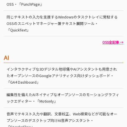
OSS・「PunchPage」
同じテキストの入力を支援するWindowsのタスクトレイに常駐する
OSSのスニペットマネージャー兼テキスト展開ツール・
「QuickText」
OSS全記事 →
AI
インタラクティブな3Dデジタル地球儀やAIアシスタントも用意され
たオープンソースのGoogleアナリティクス向けダッシュボード・
「GA4 Dashboard」
編集性を備えたAIネイティブなオープンソースのモーショングラフィ
ックエディター・「Motionly」
音声でテキスト入力や翻訳、文章校正、Web検索などが可能なオー
プンソースのデスクトップ向けAI音声アシスタント・
「SpeakoFlow」