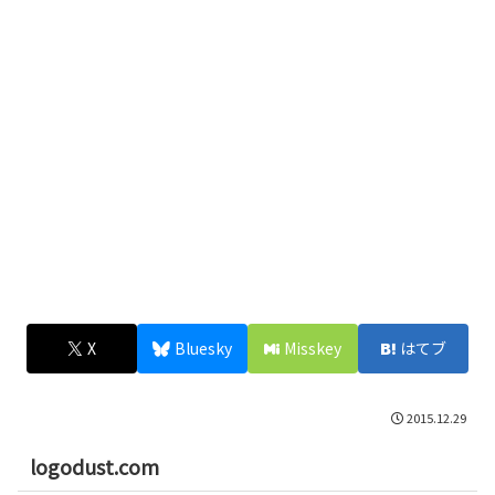
X
Bluesky
Misskey
はてブ
2015.12.29
logodust.com