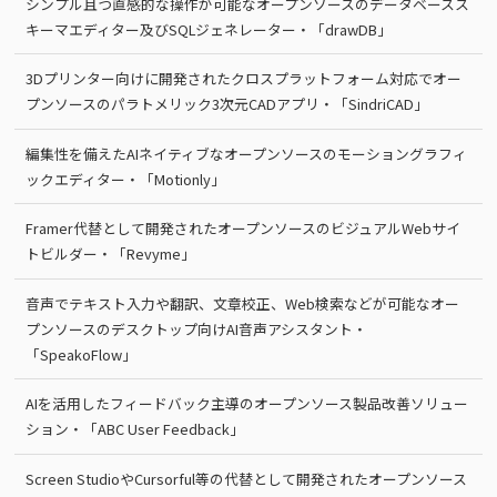
シンプル且つ直感的な操作が可能なオープンソースのデータベースス
キーマエディター及びSQLジェネレーター・「drawDB」
3Dプリンター向けに開発されたクロスプラットフォーム対応でオー
プンソースのパラトメリック3次元CADアプリ・「SindriCAD」
編集性を備えたAIネイティブなオープンソースのモーショングラフィ
ックエディター・「Motionly」
Framer代替として開発されたオープンソースのビジュアルWebサイ
トビルダー・「Revyme」
音声でテキスト入力や翻訳、文章校正、Web検索などが可能なオー
プンソースのデスクトップ向けAI音声アシスタント・
「SpeakoFlow」
AIを活用したフィードバック主導のオープンソース製品改善ソリュー
ション・「ABC User Feedback」
Screen StudioやCursorful等の代替として開発されたオープンソース