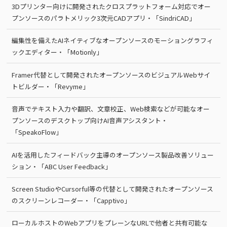
3Dプリンター向けに開発されたクロスプラットフォーム対応でオー
プンソースのパラトメリック3次元CADアプリ・「SindriCAD」
編集性を備えたAIネイティブなオープンソースのモーショングラフィ
ックエディター・「Motionly」
Framer代替として開発されたオープンソースのビジュアルWebサイ
トビルダー・「Revyme」
音声でテキスト入力や翻訳、文章校正、Web検索などが可能なオー
プンソースのデスクトップ向けAI音声アシスタント・
「SpeakoFlow」
AIを活用したフィードバック主導のオープンソース製品改善ソリュー
ション・「ABC User Feedback」
Screen StudioやCursorful等の代替として開発されたオープンソース
のスクリーンレコーダー・「Capptivo」
ローカルホストのWebアプリをプレーンなURLで他者と共有可能な