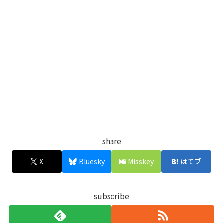
share
X
Bluesky
Misskey
はてブ
subscribe