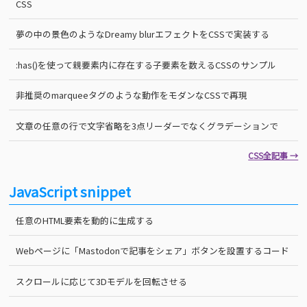
CSS
夢の中の景色のようなDreamy blurエフェクトをCSSで実装する
:has()を使って親要素内に存在する子要素を数えるCSSのサンプル
非推奨のmarqueeタグのような動作をモダンなCSSで再現
文章の任意の行で文字省略を3点リーダーでなくグラデーションで
CSS全記事 →
JavaScript snippet
任意のHTML要素を動的に生成する
Webページに「Mastodonで記事をシェア」ボタンを設置するコード
スクロールに応じて3Dモデルを回転させる