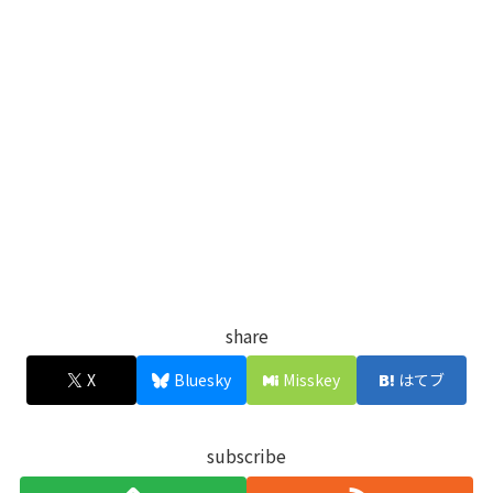
share
X
Bluesky
Misskey
はてブ
subscribe