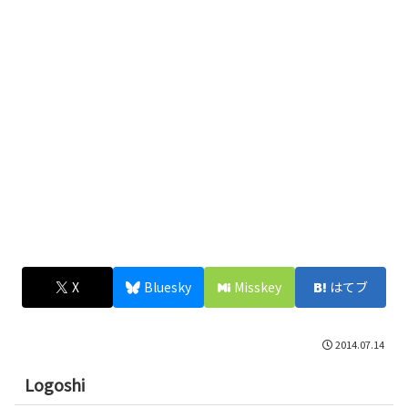
X
Bluesky
Misskey
はてブ
2014.07.14
Logoshi