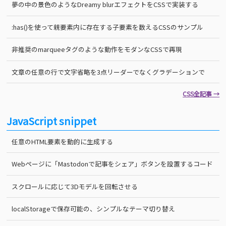
夢の中の景色のようなDreamy blurエフェクトをCSSで実装する
:has()を使って親要素内に存在する子要素を数えるCSSのサンプル
非推奨のmarqueeタグのような動作をモダンなCSSで再現
文章の任意の行で文字省略を3点リーダーでなくグラデーションで
CSS全記事 →
JavaScript snippet
任意のHTML要素を動的に生成する
Webページに「Mastodonで記事をシェア」ボタンを設置するコード
スクロールに応じて3Dモデルを回転させる
localStorageで保存可能の、シンプルなテーマ切り替え