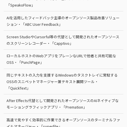
「SpeakoFlow」
AIを活用したフィードバック主導のオープンソース製品改善ソリュー
ション・「ABC User Feedback」
Screen StudioやCursorful等の代替として開発されたオープンソース
のスクリーンレコーダー・「Capptivo」
ローカルホストのWebアプリをプレーンなURLで他者と共有可能な
OSS・「PunchPage」
同じテキストの入力を支援するWindowsのタスクトレイに常駐する
OSSのスニペットマネージャー兼テキスト展開ツール・
「QuickText」
After Effects代替として開発されたオープンソースのAIネイティブな
モーショングラフィックアプリ・「Premation」
高速で見やすく効率的に作業できるオープンソースのターミナルファ
イルマネージャー・「superfile」