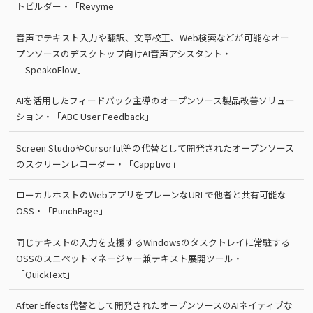
トビルダー・「Revyme」
音声でテキスト入力や翻訳、文章校正、Web検索などが可能なオー
プンソースのデスクトップ向けAI音声アシスタント・
「SpeakoFlow」
AIを活用したフィードバック主導のオープンソース製品改善ソリュー
ション・「ABC User Feedback」
Screen StudioやCursorful等の代替として開発されたオープンソース
のスクリーンレコーダー・「Capptivo」
ローカルホストのWebアプリをプレーンなURLで他者と共有可能な
OSS・「PunchPage」
同じテキストの入力を支援するWindowsのタスクトレイに常駐する
OSSのスニペットマネージャー兼テキスト展開ツール・
「QuickText」
After Effects代替として開発されたオープンソースのAIネイティブな