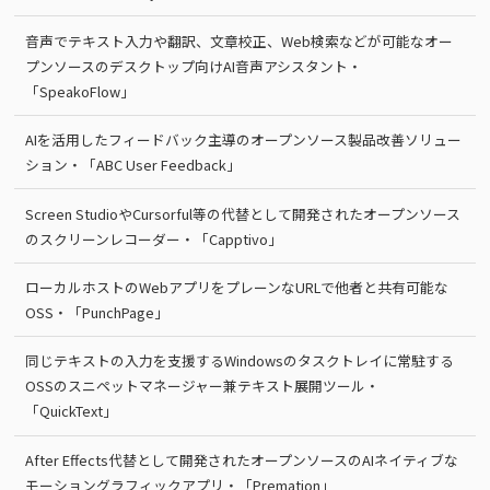
音声でテキスト入力や翻訳、文章校正、Web検索などが可能なオー
プンソースのデスクトップ向けAI音声アシスタント・
「SpeakoFlow」
AIを活用したフィードバック主導のオープンソース製品改善ソリュー
ション・「ABC User Feedback」
Screen StudioやCursorful等の代替として開発されたオープンソース
のスクリーンレコーダー・「Capptivo」
ローカルホストのWebアプリをプレーンなURLで他者と共有可能な
OSS・「PunchPage」
同じテキストの入力を支援するWindowsのタスクトレイに常駐する
OSSのスニペットマネージャー兼テキスト展開ツール・
「QuickText」
After Effects代替として開発されたオープンソースのAIネイティブな
モーショングラフィックアプリ・「Premation」