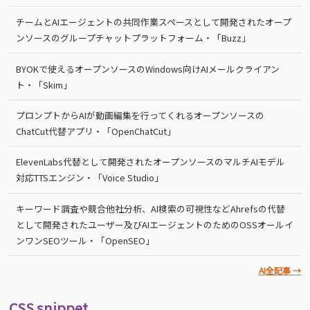
チームとAIエージェントの共同作業スペースとして開発されたオープ
ンソースのグループチャットプラットフォーム・「Buzz」
BYOKで使えるオープンソースのWindows向けAIメールクライアン
ト・「Skim」
プロンプトからAIが動画編集を行ってくれるオープンソースの
ChatCut代替アプリ・「OpenChatCut」
ElevenLabs代替として開発されたオープンソースのマルチAIモデル
対応TTSエンジン・「Voice Studio」
キーワード調査や競合他社分析、AI検索の可視性などAhrefsの代替
として開発されたユーザー及びAIエージェントのためのOSSオールイ
ンワンSEOツール・「OpenSEO」
AI全記事 →
CSS snippet