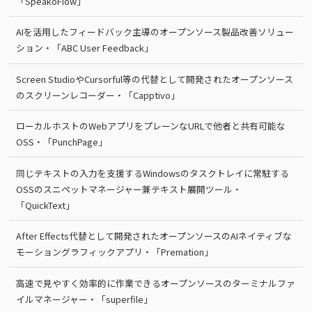
「SpeakoFlow」
AIを活用したフィードバック主導のオープンソース製品改善ソリュー
ション・「ABC User Feedback」
Screen StudioやCursorful等の代替として開発されたオープンソース
のスクリーンレコーダー・「Capptivo」
ローカルホストのWebアプリをプレーンなURLで他者と共有可能な
OSS・「PunchPage」
同じテキストの入力を支援するWindowsのタスクトレイに常駐する
OSSのスニペットマネージャー兼テキスト展開ツール・
「QuickText」
After Effects代替として開発されたオープンソースのAIネイティブな
モーショングラフィックアプリ・「Premation」
高速で見やすく効率的に作業できるオープンソースのターミナルファ
イルマネージャー・「superfile」