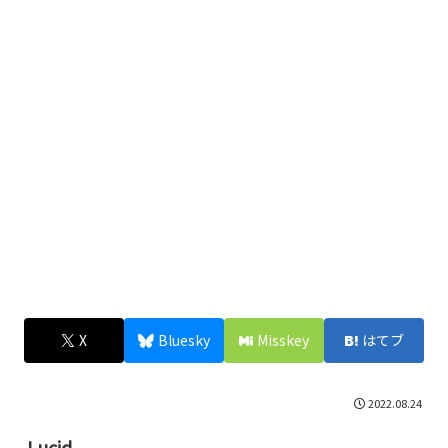
X
Bluesky
Misskey
はてブ
2022.08.24
Lucid