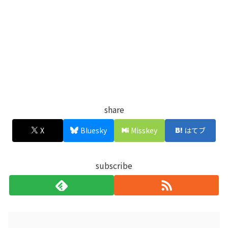
share
X
Bluesky
Misskey
はてブ
subscribe