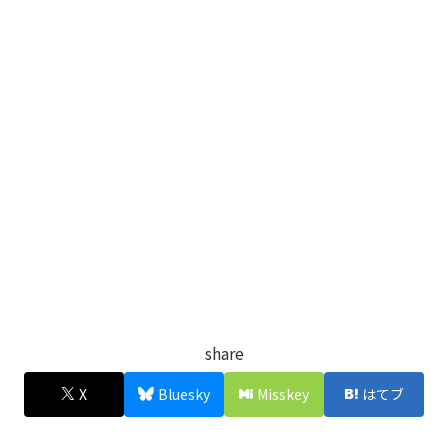
share
X
Bluesky
Misskey
はてブ