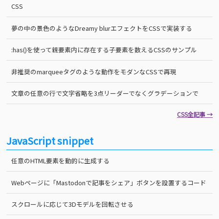
CSS
夢の中の景色のようなDreamy blurエフェクトをCSSで実装する
:has()を使って親要素内に存在する子要素を数えるCSSのサンプル
非推奨のmarqueeタグのような動作をモダンなCSSで再現
文章の任意の行で文字省略を3点リーダーでなくグラデーションで
CSS全記事 →
JavaScript snippet
任意のHTML要素を動的に生成する
Webページに「Mastodonで記事をシェア」ボタンを設置するコード
スクロールに応じて3Dモデルを回転させる