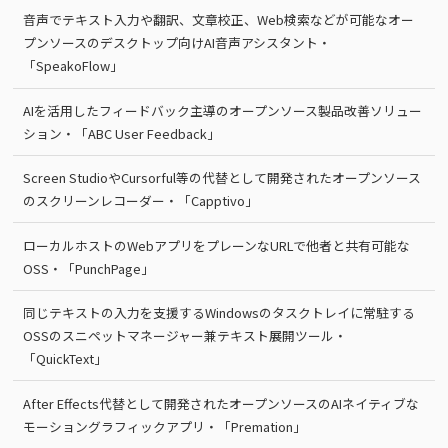
音声でテキスト入力や翻訳、文章校正、Web検索などが可能なオー
プンソースのデスクトップ向けAI音声アシスタント・
「SpeakoFlow」
AIを活用したフィードバック主導のオープンソース製品改善ソリュー
ション・「ABC User Feedback」
Screen StudioやCursorful等の代替として開発されたオープンソース
のスクリーンレコーダー・「Capptivo」
ローカルホストのWebアプリをプレーンなURLで他者と共有可能な
OSS・「PunchPage」
同じテキストの入力を支援するWindowsのタスクトレイに常駐する
OSSのスニペットマネージャー兼テキスト展開ツール・
「QuickText」
After Effects代替として開発されたオープンソースのAIネイティブな
モーショングラフィックアプリ・「Premation」