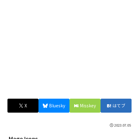
X
Bluesky
Misskey
はてブ
2023.07.05
Mage Icons