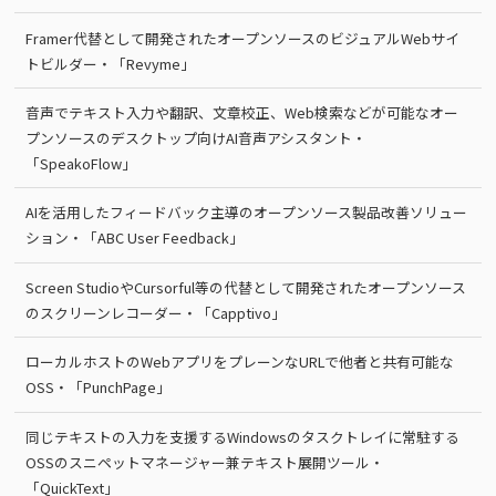
Framer代替として開発されたオープンソースのビジュアルWebサイ
トビルダー・「Revyme」
音声でテキスト入力や翻訳、文章校正、Web検索などが可能なオー
プンソースのデスクトップ向けAI音声アシスタント・
「SpeakoFlow」
AIを活用したフィードバック主導のオープンソース製品改善ソリュー
ション・「ABC User Feedback」
Screen StudioやCursorful等の代替として開発されたオープンソース
のスクリーンレコーダー・「Capptivo」
ローカルホストのWebアプリをプレーンなURLで他者と共有可能な
OSS・「PunchPage」
同じテキストの入力を支援するWindowsのタスクトレイに常駐する
OSSのスニペットマネージャー兼テキスト展開ツール・
「QuickText」