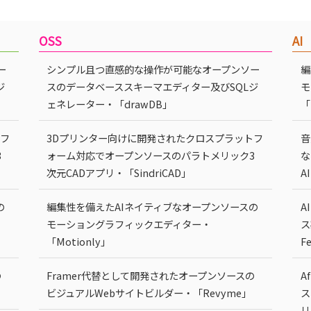
OSS
AI
ー
シンプル且つ直感的な操作が可能なオープンソー
編
ジ
スのデータベーススキーマエディター及びSQLジ
モ
ェネレーター・「drawDB」
「
トフ
3Dプリンター向けに開発されたクロスプラットフ
音
3
ォーム対応でオープンソースのパラトメリック3
な
次元CADアプリ・「SindriCAD」
A
の
編集性を備えたAIネイティブなオープンソースの
A
モーショングラフィックエディター・
ス
「Motionly」
F
の
Framer代替として開発されたオープンソースの
A
ビジュアルWebサイトビルダー・「Revyme」
ス
リ