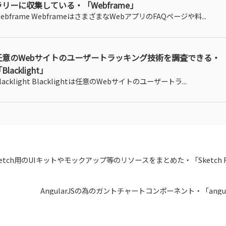
ラリーに収集している・「Webframe」
ebframe WebframeはさまざまなWebアプリのFAQページや料...
任意のWebサイトのユーザートラッキング技術を調査できる・
Blacklight」
lacklight Blacklightは任意のWebサイトのユーザートラ...
ketch用のUIキットやモックアップ等のリソースをまとめた・「Sketch R
AngularJSの為のガントチャートコンポーネント・「angula