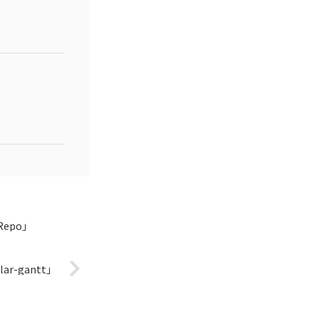
epo」
r-gantt」