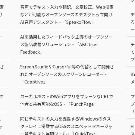
索
音声でテキスト入力や翻訳、文章校正、Web検索
け
などが可能なオープンソースのデスクトップ向け
デ
AI音声アシスタント・「SpeakoFlow」
る
ー
ー
AIを活用したフィードバック主導のオープンソー
ス製品改善ソリューション・「ABC User
チ
Feedback」
て
プ
発さ
Screen StudioやCursorful等の代替として開発さ
れたオープンソースのスクリーンレコーダー・
B
「Capptivo」
メ
で
ローカルホストのWebアプリをプレーンなURLで
プ
他者と共有可能なOSS・「PunchPage」
プ
「
ス
同じテキストの入力を支援するWindowsのタス
ャ
クトレイに常駐するOSSのスニペットマネージャ
E
ー兼テキスト展開ツール・「QuickText」
ス