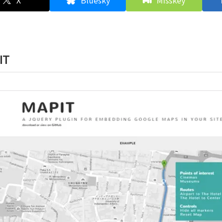
X
Bluesky
Misskey
IT