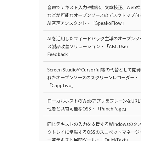
音声でテキスト入力や翻訳、文章校正、Web検
などが可能なオープンソースのデスクトップ向
AI音声アシスタント・「SpeakoFlow」
AIを活用したフィードバック主導のオープンソ
ス製品改善ソリューション・「ABC User
Feedback」
Screen StudioやCursorful等の代替として開
れたオープンソースのスクリーンレコーダー・
「Capptivo」
ローカルホストのWebアプリをプレーンなURL
他者と共有可能なOSS・「PunchPage」
同じテキストの入力を支援するWindowsのタ
クトレイに常駐するOSSのスニペットマネージ
ー兼テキスト展開ツール・「QuickText」