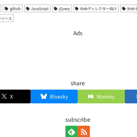
github
JavaScript
jQuery
Webディレクター向け
We
ンソース
Ads
share
X
Bluesky
Misskey
subscribe