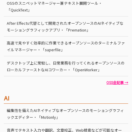
OSSのスニペットマネージャー兼テキスト展開ツール・
「QuickText」
After Effects代替として開発されたオープンソースのAIネイティブな
モーショングラフィックアプリ・「Premation」
高速で見やすく効率的に作業できるオープンソースのターミナルファ
イルマネージャー・「superfile」
デスクトップ上に常駐し、日常業務を行ってくれるオープンソースの
ローカルファーストなAIコワーカー・「OpenWorker」
OSS全記事 →
AI
編集性を備えたAIネイティブなオープンソースのモーショングラフィ
ックエディター・「Motionly」
音声でテキスト入力や翻訳、文章校正、Web検索などが可能なオー