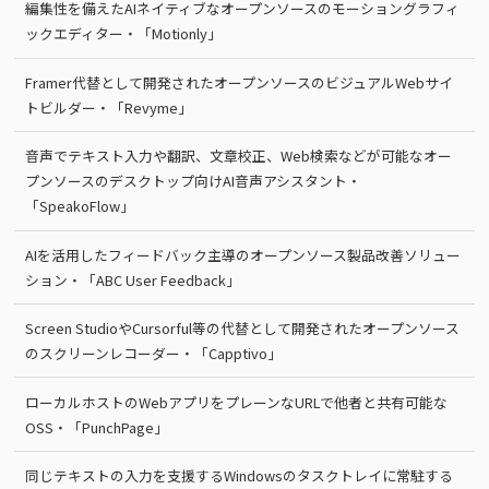
編集性を備えたAIネイティブなオープンソースのモーショングラフィ
ックエディター・「Motionly」
Framer代替として開発されたオープンソースのビジュアルWebサイ
トビルダー・「Revyme」
音声でテキスト入力や翻訳、文章校正、Web検索などが可能なオー
プンソースのデスクトップ向けAI音声アシスタント・
「SpeakoFlow」
AIを活用したフィードバック主導のオープンソース製品改善ソリュー
ション・「ABC User Feedback」
Screen StudioやCursorful等の代替として開発されたオープンソース
のスクリーンレコーダー・「Capptivo」
ローカルホストのWebアプリをプレーンなURLで他者と共有可能な
OSS・「PunchPage」
同じテキストの入力を支援するWindowsのタスクトレイに常駐する