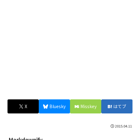
X
Bluesky
Misskey
はてブ
2015.04.11
Markdownify