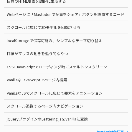
任意のHTML要素を動的に生成する
Webページに「Mastodonで記事をシェア」ボタンを設置するコード
スクロールに応じて3Dモデルを回転させる
localStorageで保存可能の、シンプルなテーマ切り替え
目線がマウスの動きを追う的なやつ
CSS+JavaScriptでローディング時にスケルトンスクリーン
VanillaなJavaScriptでページ内検索
VanillaなJSでスクロールに応じて要素をアニメーション
スクロール追従するページ内ナビゲーション
jQueryプラグインのLettering.jsをVanillaに変換
JavaScript全記事 →