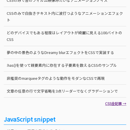
CSSのみで昔のフィルム映像みたいなアニメーションノイズ
CSSのみで白抜きテキスト内に波打つようなアニメーションエフェク
ト
どのデバイスでもある程度はレイアウトが綺麗に見える100バイトの
CSS
夢の中の景色のようなDreamy blurエフェクトをCSSで実装する
:has()を使って親要素内に存在する子要素を数えるCSSのサンプル
非推奨のmarqueeタグのような動作をモダンなCSSで再現
文章の任意の行で文字省略を3点リーダーでなくグラデーションで
CSS全記事 →
JavaScript snippet