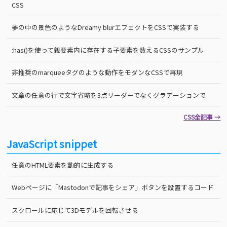
CSS
夢の中の景色のようなDreamy blurエフェクトをCSSで実装する
:has()を使って親要素内に存在する子要素を数えるCSSのサンプル
非推奨のmarqueeタグのような動作をモダンなCSSで再現
文章の任意の行で文字省略を3点リーダーでなくグラデーションで
CSS全記事 →
JavaScript snippet
任意のHTML要素を動的に生成する
Webページに「Mastodonで記事をシェア」ボタンを設置するコード
スクロールに応じて3Dモデルを回転させる