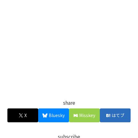
share
X
Bluesky
Misskey
はてブ
subscribe