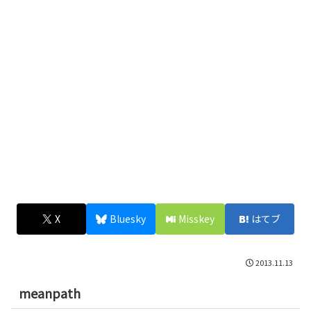
X
Bluesky
Misskey
はてブ
2013.11.13
meanpath