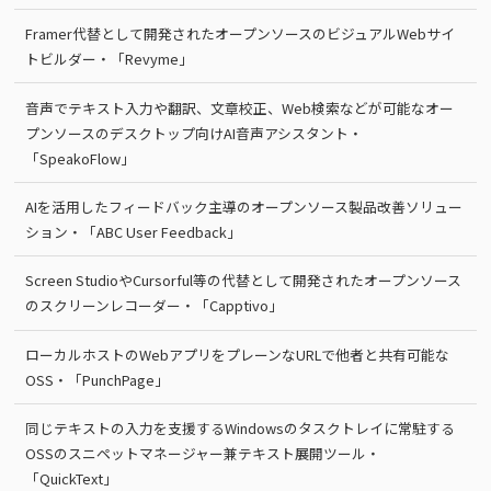
Framer代替として開発されたオープンソースのビジュアルWebサイ
トビルダー・「Revyme」
音声でテキスト入力や翻訳、文章校正、Web検索などが可能なオー
プンソースのデスクトップ向けAI音声アシスタント・
「SpeakoFlow」
AIを活用したフィードバック主導のオープンソース製品改善ソリュー
ション・「ABC User Feedback」
Screen StudioやCursorful等の代替として開発されたオープンソース
のスクリーンレコーダー・「Capptivo」
ローカルホストのWebアプリをプレーンなURLで他者と共有可能な
OSS・「PunchPage」
同じテキストの入力を支援するWindowsのタスクトレイに常駐する
OSSのスニペットマネージャー兼テキスト展開ツール・
「QuickText」