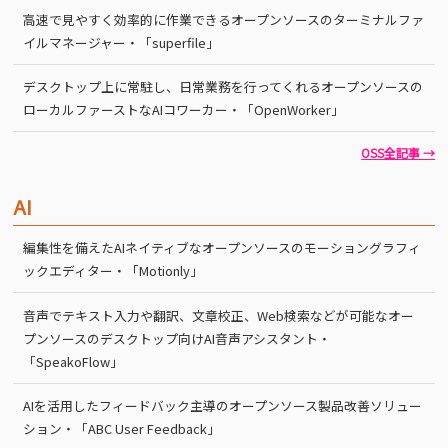
高速で見やすく効率的に作業できるオープンソースのターミナルファ
イルマネージャー・「superfile」
デスクトップ上に常駐し、日常業務を行ってくれるオープンソースの
ローカルファーストなAIコワーカー・「OpenWorker」
OSS全記事 →
AI
編集性を備えたAIネイティブなオープンソースのモーショングラフィ
ックエディター・「Motionly」
音声でテキスト入力や翻訳、文章校正、Web検索などが可能なオー
プンソースのデスクトップ向けAI音声アシスタント・
「SpeakoFlow」
AIを活用したフィードバック主導のオープンソース製品改善ソリュー
ション・「ABC User Feedback」