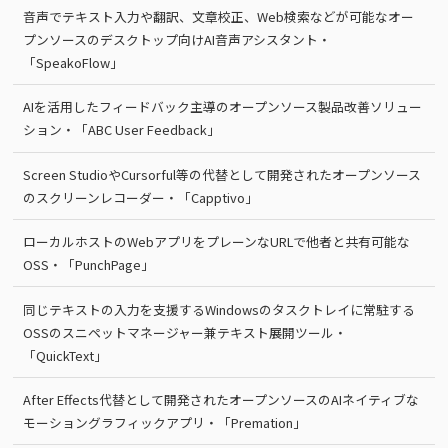
音声でテキスト入力や翻訳、文章校正、Web検索などが可能なオー
プンソースのデスクトップ向けAI音声アシスタント・
「SpeakoFlow」
AIを活用したフィードバック主導のオープンソース製品改善ソリュー
ション・「ABC User Feedback」
Screen StudioやCursorful等の代替として開発されたオープンソース
のスクリーンレコーダー・「Capptivo」
ローカルホストのWebアプリをプレーンなURLで他者と共有可能な
OSS・「PunchPage」
同じテキストの入力を支援するWindowsのタスクトレイに常駐する
OSSのスニペットマネージャー兼テキスト展開ツール・
「QuickText」
After Effects代替として開発されたオープンソースのAIネイティブな
モーショングラフィックアプリ・「Premation」